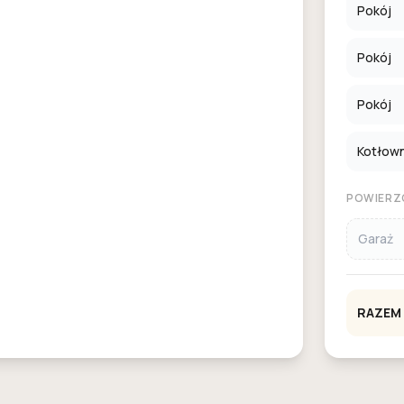
Pokój
Pokój
Pokój
Kotłown
POWIERZ
Garaż
RAZEM