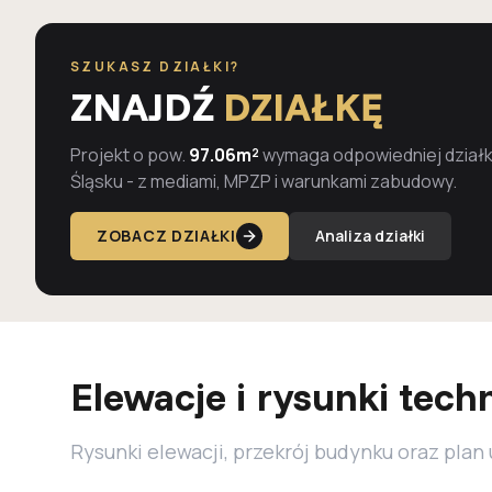
SZUKASZ DZIAŁKI?
ZNAJDŹ
DZIAŁKĘ
Projekt o pow.
97.06m²
wymaga odpowiedniej działki
Śląsku - z mediami, MPZP i warunkami zabudowy.
ZOBACZ DZIAŁKI
Analiza działki
Elewacje i rysunki tech
Rysunki elewacji, przekrój budynku oraz plan