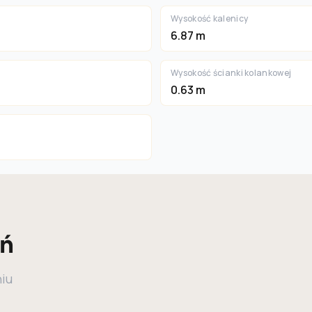
Wysokość kalenicy
6.87 m
Wysokość ścianki kolankowej
0.63 m
eń
niu