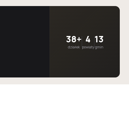
38+
4
13
działek
powiaty
gmin