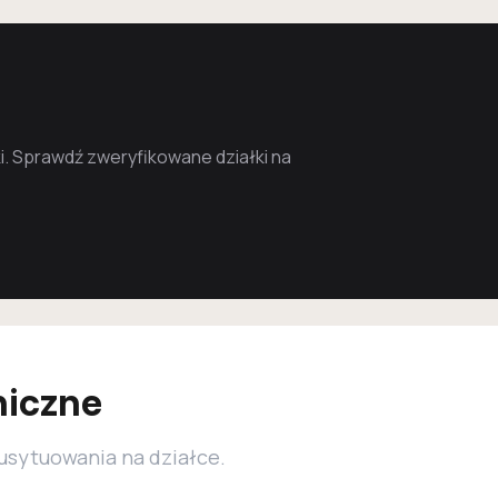
. Sprawdź zweryfikowane działki na
niczne
 usytuowania na działce.