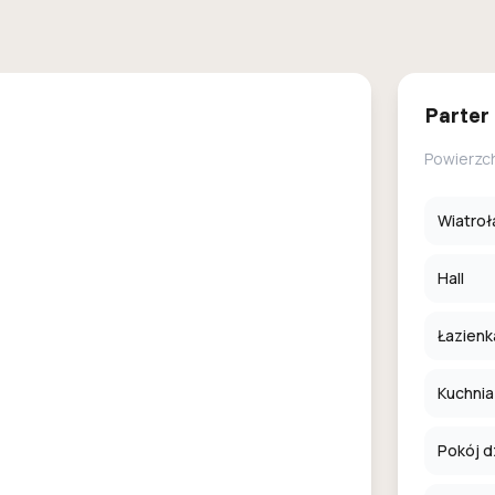
Parter
Powierzc
Wiatroł
Hall
Łazienk
Kuchnia
Pokój d