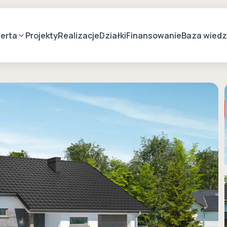
erta
Projekty
Realizacje
Działki
Finansowanie
Baza wied