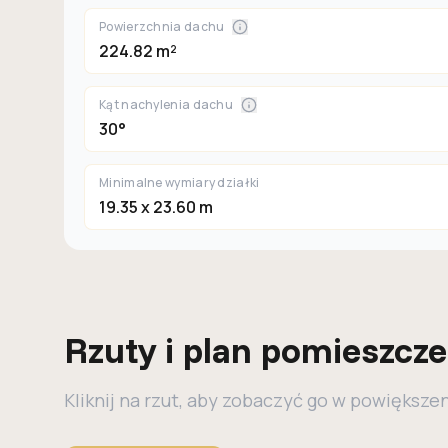
Powierzchnia dachu
224.82 m²
Kąt nachylenia dachu
30°
Minimalne wymiary działki
19.35 x 23.60 m
Rzuty i plan pomieszcz
Kliknij na rzut, aby zobaczyć go w powiększe