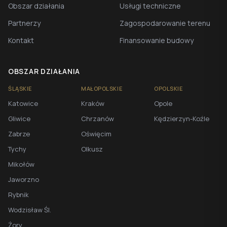
Obszar działania
Usługi techniczne
Partnerzy
Zagospodarowanie terenu
Kontakt
Finansowanie budowy
OBSZAR DZIAŁANIA
ŚLĄSKIE
MAŁOPOLSKIE
OPOLSKIE
Katowice
Kraków
Opole
Gliwice
Chrzanów
Kędzierzyn-Koźle
Zabrze
Oświęcim
Tychy
Olkusz
Mikołów
Jaworzno
Rybnik
Wodzisław Śl.
Żory