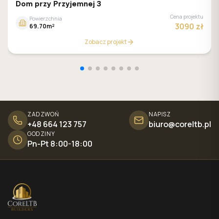
GALERIA DOMÓW
Dom przy Przyjemnej 3
Cena projektu
Powierzchnia
3090 zł
69.70m²
Zobacz projekt
ZADZWOŃ
NAPISZ
+48 664 123 757
biuro@coreltb.pl
GODZINY
Pn-Pt 8:00-18:00