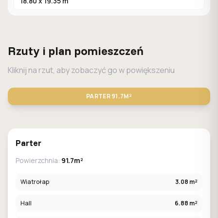
18.80 x 19.35 m
Rzuty i plan pomieszczeń
Kliknij na rzut, aby zobaczyć go w powiększeniu
PARTER
91.7M²
STANDARD
LUSTRO
Parter
Powierzchnia:
91.7m²
Wiatrołap
3.08 m²
Hall
6.88 m²