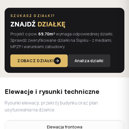
SZUKASZ DZIAŁKI?
ZNAJDŹ
DZIAŁKĘ
Projekt o pow.
69.70m²
wymaga odpowiedniej działki.
Sprawdź zweryfikowane działki na Śląsku - z mediami,
MPZP i warunkami zabudowy.
ZOBACZ DZIAŁKI
Analiza działki
Elewacje i rysunki techniczne
Rysunki elewacji, przekrój budynku oraz plan
usytuowania na działce.
Elewacja frontowa