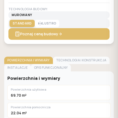
TECHNOLOGIA BUDOWY:
MUROWANY
STANDARD
LUSTRO
Poznaj cenę budowy
POWIERZCHNIA I WYMIARY
TECHNOLOGIA I KONSTRUKCJA
INSTALACJE
OPIS FUNKCJONALNY
Powierzchnia i wymiary
Powierzchnia użytkowa
69.70 m²
Powierzchnia pomocnicza
22.04 m²