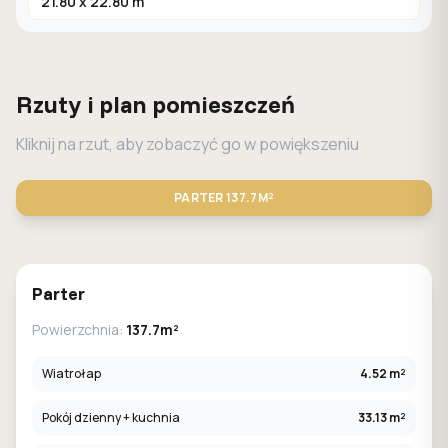
21.80 x 22.80 m
Rzuty i plan pomieszczeń
Kliknij na rzut, aby zobaczyć go w powiększeniu
PARTER
137.7M²
STANDARD
LUSTRO
Parter
Powierzchnia:
137.7m²
Wiatrołap
4.52 m²
Pokój dzienny + kuchnia
33.13 m²