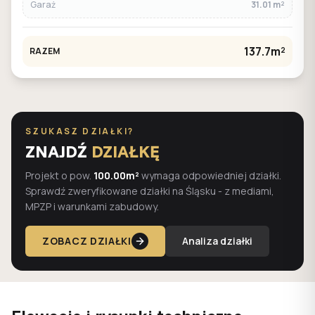
Garaż
31.01 m²
137.7m²
RAZEM
SZUKASZ DZIAŁKI?
ZNAJDŹ
DZIAŁKĘ
Projekt o pow.
100.00m²
wymaga odpowiedniej działki.
Sprawdź zweryfikowane działki na Śląsku - z mediami,
MPZP i warunkami zabudowy.
ZOBACZ DZIAŁKI
Analiza działki