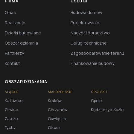
FIRMA
USŁUGI
O nas
Budowa domów
Realizacje
Projektowanie
Działki budowlane
Nadzór i doradztwo
Obszar działania
Usługi techniczne
Partnerzy
Zagospodarowanie terenu
Kontakt
Finansowanie budowy
OBSZAR DZIAŁANIA
ŚLĄSKIE
MAŁOPOLSKIE
OPOLSKIE
Katowice
Kraków
Opole
Gliwice
Chrzanów
Kędzierzyn-Koźle
Zabrze
Oświęcim
Tychy
Olkusz