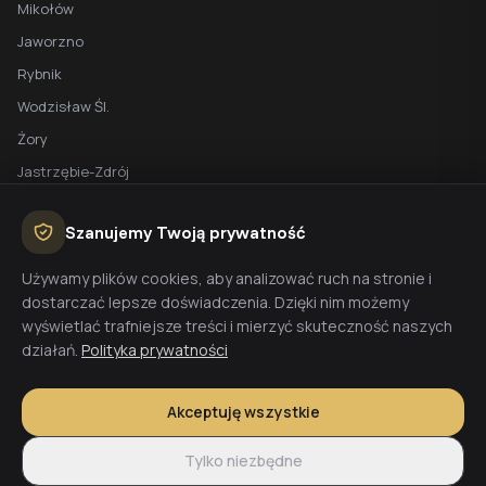
Mikołów
Jaworzno
Rybnik
Wodzisław Śl.
Żory
Jastrzębie-Zdrój
Racibórz
Szanujemy Twoją prywatność
BEZPŁATNA WYCENA
Używamy plików cookies, aby analizować ruch na stronie i
dostarczać lepsze doświadczenia. Dzięki nim możemy
Planujesz budowę domu? Skontaktuj się z nami - przygotujemy
wyświetlać trafniejsze treści i mierzyć skuteczność naszych
wycenę w 48h.
działań.
Polityka prywatności
Wyceń budowę
Akceptuję wszystkie
Tylko niezbędne
© 2026 CoreLTB Builders sp. z o.o. Wszelkie prawa zastrzeżone.