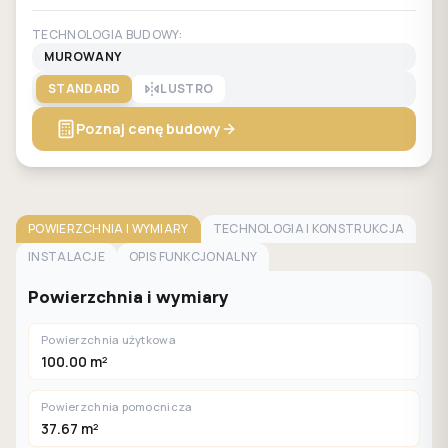
TECHNOLOGIA BUDOWY:
MUROWANY
STANDARD
LUSTRO
Poznaj cenę budowy
POWIERZCHNIA I WYMIARY
TECHNOLOGIA I KONSTRUKCJA
INSTALACJE
OPIS FUNKCJONALNY
Powierzchnia i wymiary
Powierzchnia użytkowa
100.00 m²
Powierzchnia pomocnicza
37.67 m²