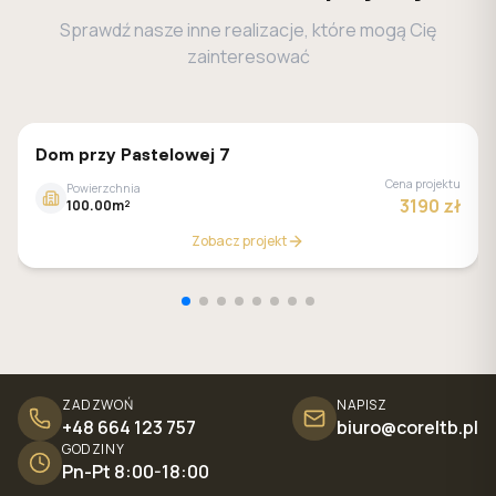
Sprawdź nasze inne realizacje, które mogą Cię
zainteresować
GALERIA DOMÓW
Dom przy Pastelowej 7
Cena projektu
Powierzchnia
3190 zł
100.00m²
Zobacz projekt
ZADZWOŃ
NAPISZ
+48 664 123 757
biuro@coreltb.pl
GODZINY
Pn-Pt 8:00-18:00