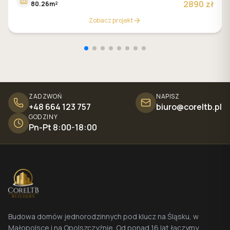
2890 zł
80.26m²
Zobacz projekt
ZADZWOŃ
NAPISZ
+48 664 123 757
biuro@coreltb.pl
GODZINY
Pn-Pt 8:00-18:00
Budowa domów jednorodzinnych pod klucz na Śląsku, w
Małopolsce i na Opolszczyźnie. Od ponad 16 lat łączymy