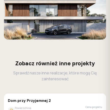
Zobacz również inne projekty
Sprawdź nasze inne realizacje, które mogą Cię
zainteresować
GALERIA DOMÓW
Dom przy Przyjemnej 2
Cena projektu
Powierzchnia