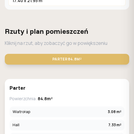
17.40 x 21.95 m
Rzuty i plan pomieszczeń
Kliknij na rzut, aby zobaczyć go w powiększeniu
PARTER
84.8M²
STANDARD
LUSTRO
Parter
Powierzchnia:
84.8m²
Wiatrołap
3.08 m²
Hall
7.33 m²