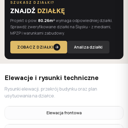
SZUKASZ DZIAŁKI?
ZNAJDŹ
DZIAŁKĘ
Projekt o pow.
80.26m²
wymaga odpowiedniej działki.
Sprawdź zweryfikowane działki na Śląsku - z mediami,
MPZP i warunkami zabudowy.
ZOBACZ DZIAŁKI
Analiza działki
Elewacje i rysunki techniczne
Rysunki elewacji, przekrój budynku oraz plan
usytuowania na działce.
Elewacja frontowa