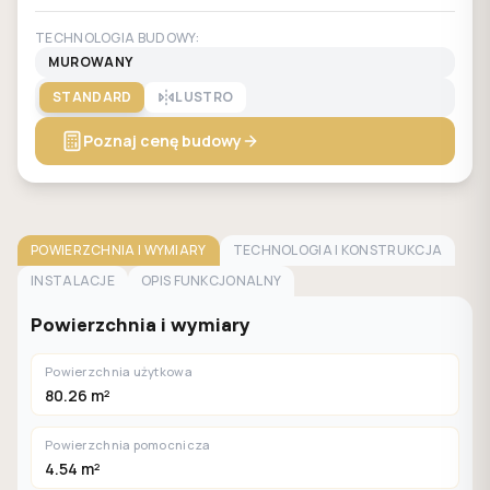
TECHNOLOGIA BUDOWY:
MUROWANY
STANDARD
LUSTRO
Poznaj cenę budowy
POWIERZCHNIA I WYMIARY
TECHNOLOGIA I KONSTRUKCJA
INSTALACJE
OPIS FUNKCJONALNY
Powierzchnia i wymiary
Powierzchnia użytkowa
80.26 m²
Powierzchnia pomocnicza
4.54 m²