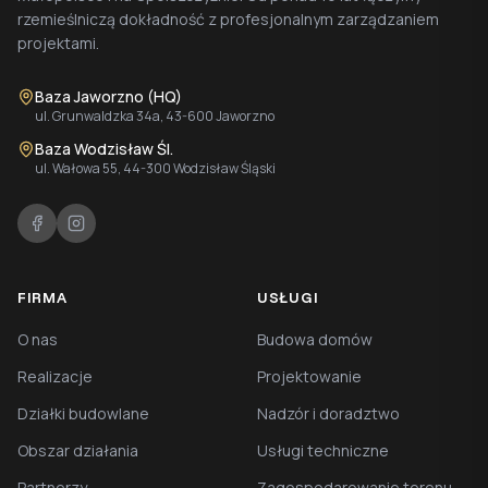
rzemieślniczą dokładność z profesjonalnym zarządzaniem
projektami.
Baza Jaworzno (HQ)
ul. Grunwaldzka 34a, 43-600 Jaworzno
Baza Wodzisław Śl.
ul. Wałowa 55, 44-300 Wodzisław Śląski
FIRMA
USŁUGI
O nas
Budowa domów
Realizacje
Projektowanie
Działki budowlane
Nadzór i doradztwo
Obszar działania
Usługi techniczne
Partnerzy
Zagospodarowanie terenu