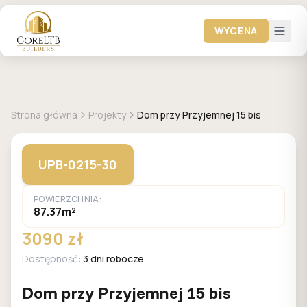
WYCENA
GALERIA DOMÓW
Strona główna
Projekty
Dom przy Przyjemnej 15 bis
UPB-0215-30
POWIERZCHNIA:
87.37m²
3090 zł
Dostępność:
3 dni robocze
Dom przy Przyjemnej 15 bis