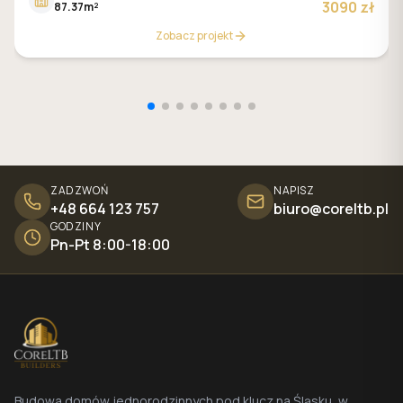
3090 zł
87.37m²
Zobacz projekt
ZADZWOŃ
NAPISZ
+48 664 123 757
biuro@coreltb.pl
GODZINY
Pn-Pt 8:00-18:00
Budowa domów jednorodzinnych pod klucz na Śląsku, w