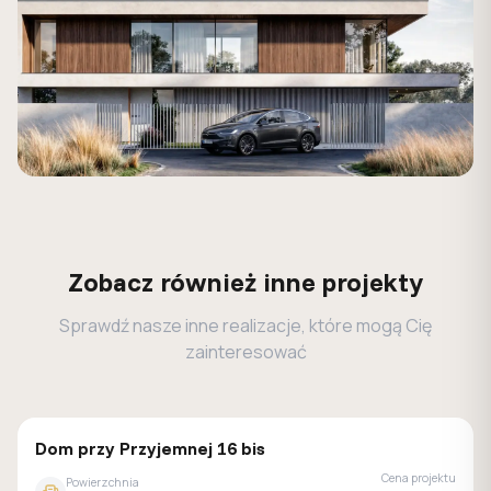
Zobacz również inne projekty
Sprawdź nasze inne realizacje, które mogą Cię
zainteresować
GALERIA DOMÓW
Dom przy Przyjemnej 16 bis
Cena projektu
Powierzchnia