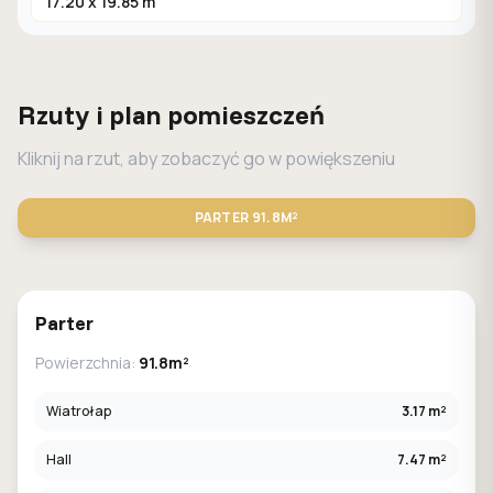
17.20 x 19.85 m
Rzuty i plan pomieszczeń
Kliknij na rzut, aby zobaczyć go w powiększeniu
PARTER
91.8M²
STANDARD
LUSTRO
Parter
Powierzchnia:
91.8m²
Wiatrołap
3.17 m²
Hall
7.47 m²