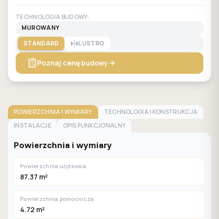
TECHNOLOGIA BUDOWY:
MUROWANY
STANDARD
LUSTRO
Poznaj cenę budowy
POWIERZCHNIA I WYMIARY
TECHNOLOGIA I KONSTRUKCJA
INSTALACJE
OPIS FUNKCJONALNY
Powierzchnia i wymiary
Powierzchnia użytkowa
87.37 m²
Powierzchnia pomocnicza
4.72 m²