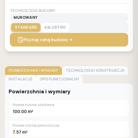
TECHNOLOGIA BUDOWY:
MUROWANY
STANDARD
LUSTRO
Poznaj cenę budowy
POWIERZCHNIA I WYMIARY
TECHNOLOGIA I KONSTRUKCJA
INSTALACJE
OPIS FUNKCJONALNY
Powierzchnia i wymiary
Powierzchnia użytkowa
100.00 m²
Powierzchnia pomocnicza
7.57 m²