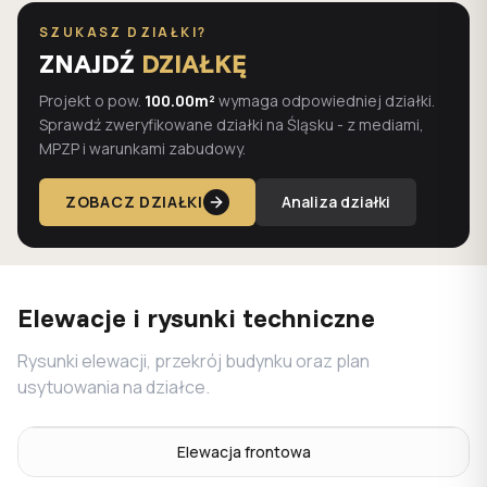
SZUKASZ DZIAŁKI?
ZNAJDŹ
DZIAŁKĘ
Projekt o pow.
100.00m²
wymaga odpowiedniej działki.
Sprawdź zweryfikowane działki na Śląsku - z mediami,
MPZP i warunkami zabudowy.
ZOBACZ DZIAŁKI
Analiza działki
Elewacje i rysunki techniczne
Rysunki elewacji, przekrój budynku oraz plan
usytuowania na działce.
Elewacja frontowa