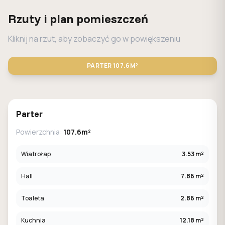
Rzuty i plan pomieszczeń
Kliknij na rzut, aby zobaczyć go w powiększeniu
PARTER
107.6M²
STANDARD
LUSTRO
Parter
Powierzchnia:
107.6m²
Wiatrołap
3.53 m²
Hall
7.86 m²
Toaleta
2.86 m²
Kuchnia
12.18 m²