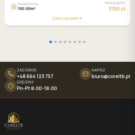
Cena projektu
Powierzchnia
3190 zł
100.00m²
Zobacz projekt
ZADZWOŃ
NAPISZ
+48 664 123 757
biuro@coreltb.pl
GODZINY
Pn-Pt 8:00-18:00