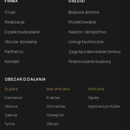
FIRMA
USŁUGI
O nas
Budowa domów
Realizacje
Projektowanie
Działki budowlane
Nadzór i doradztwo
Obszar działania
Usługi techniczne
Partnerzy
Zagospodarowanie terenu
Kontakt
Finansowanie budowy
OBSZAR DZIAŁANIA
ŚLĄSKIE
MAŁOPOLSKIE
OPOLSKIE
Katowice
Kraków
Opole
Gliwice
Chrzanów
Kędzierzyn-Koźle
Zabrze
Oświęcim
Tychy
Olkusz