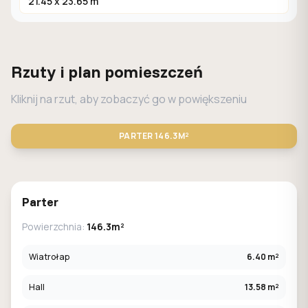
21.45 x 23.65 m
Rzuty i plan pomieszczeń
Kliknij na rzut, aby zobaczyć go w powiększeniu
PARTER
146.3M²
STANDARD
LUSTRO
Parter
Powierzchnia:
146.3m²
Wiatrołap
6.40 m²
Hall
13.58 m²