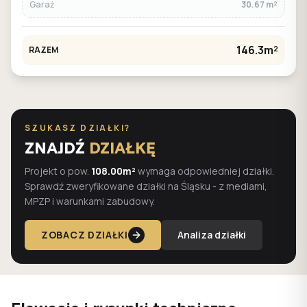
Garaż
30.67 m²
146.3m²
RAZEM
SZUKASZ DZIAŁKI?
ZNAJDŹ
DZIAŁKĘ
Projekt o pow.
108.00m²
wymaga odpowiedniej działki.
Sprawdź zweryfikowane działki na Śląsku - z mediami,
MPZP i warunkami zabudowy.
ZOBACZ DZIAŁKI
Analiza działki