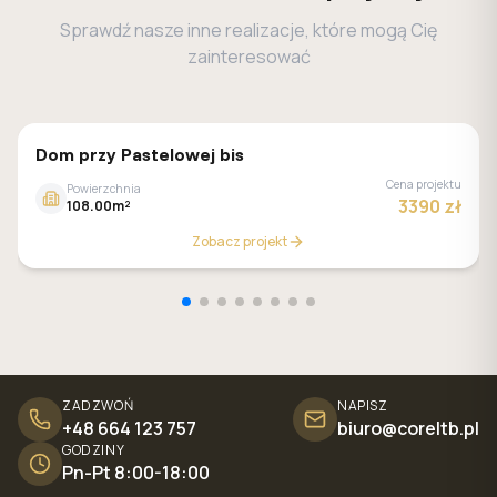
Sprawdź nasze inne realizacje, które mogą Cię
zainteresować
GALERIA DOMÓW
Dom przy Pastelowej bis
Cena projektu
Powierzchnia
3390 zł
108.00m²
Zobacz projekt
ZADZWOŃ
NAPISZ
+48 664 123 757
biuro@coreltb.pl
GODZINY
Pn-Pt 8:00-18:00