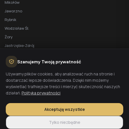
Mikołów
Jaworzno
Rybnik
Wodzisław Śl.
Żory
Jastrzębie-Zdrój
Racibórz
Szanujemy Twoją prywatność
BEZPŁATNA WYCENA
Używamy plików cookies, aby analizować ruch na stronie i
dostarczać lepsze doświadczenia. Dzięki nim możemy
Planujesz budowę domu? Skontaktuj się z nami - przygotujemy
wyświetlać trafniejsze treści i mierzyć skuteczność naszych
wycenę w 48h.
działań.
Polityka prywatności
Wyceń budowę
Akceptuję wszystkie
Tylko niezbędne
© 2026 CoreLTB Builders sp. z o.o. Wszelkie prawa zastrzeżone.