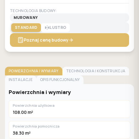
TECHNOLOGIA BUDOWY:
MUROWANY
STANDARD
LUSTRO
Poznaj cenę budowy
POWIERZCHNIA I WYMIARY
TECHNOLOGIA I KONSTRUKCJA
INSTALACJE
OPIS FUNKCJONALNY
Powierzchnia i wymiary
Powierzchnia użytkowa
108.00 m²
Powierzchnia pomocnicza
38.30 m²