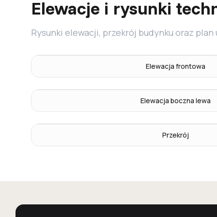
Elewacje i rysunki tech
Rysunki elewacji, przekrój budynku oraz plan
Elewacja frontowa
Elewacja boczna lewa
Przekrój