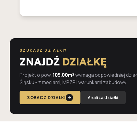
SZUKASZ DZIAŁKI?
ZNAJDŹ
DZIAŁKĘ
Projekt o pow.
105.00m²
wymaga odpowiedniej działk
Śląsku - z mediami, MPZP i warunkami zabudowy.
ZOBACZ DZIAŁKI
Analiza działki