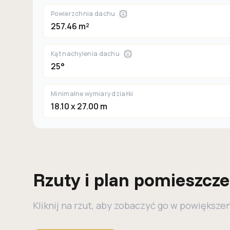
Powierzchnia dachu
257.46 m²
Kąt nachylenia dachu
25°
Minimalne wymiary działki
18.10 x 27.00 m
Rzuty i plan pomieszcz
Kliknij na rzut, aby zobaczyć go w powiększe