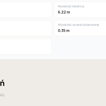
Wysokość kalenicy
6.22 m
Wysokość ścianki kolankowej
0.35 m
eń
niu