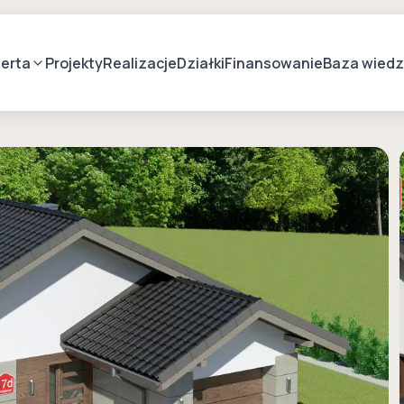
erta
Projekty
Realizacje
Działki
Finansowanie
Baza wied