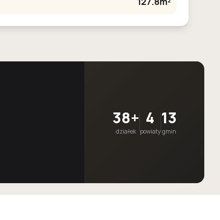
127.8m²
38+
4
13
działek
powiaty
gmin