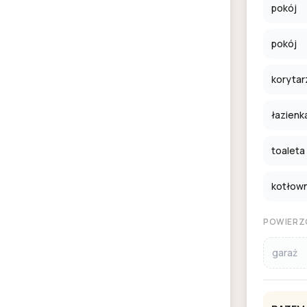
pokój
pokój
korytar
łazienk
toaleta
kotłown
POWIERZ
garaż