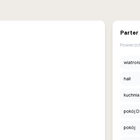
Parter
Powierzc
wiatroł
hall
kuchnia 
pokój D
pokój