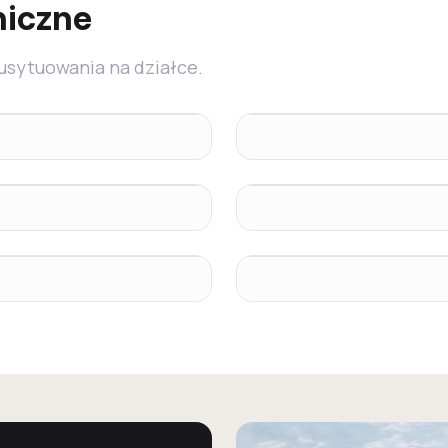
niczne
 usytuowania na działce.