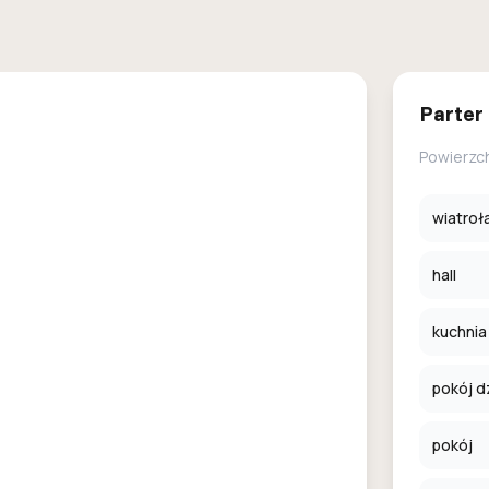
Parter
Powierzc
wiatroł
hall
kuchnia
pokój d
pokój