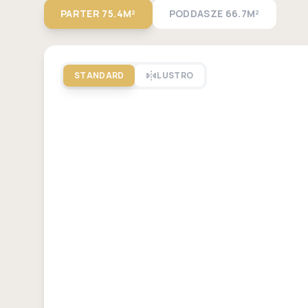
PARTER
75.4M²
PODDASZE
66.7M²
STANDARD
LUSTRO