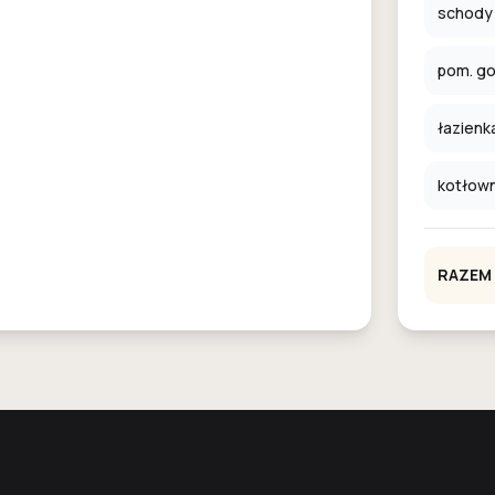
schody
pom. g
łazienk
kotłown
RAZEM