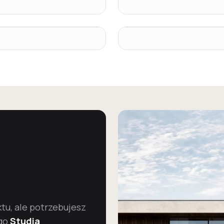
u, ale potrzebujesz
go
Studia