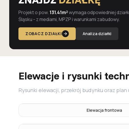
Projekt o pow.
131.41m²
wymaga odpowiedniej działki
Śląsku - z mediami, MPZP i warunkami zabudowy.
ZOBACZ DZIAŁKI
Analiza działki
Elewacje i rysunki tech
Rysunki elewacji, przekrój budynku oraz plan
Elewacja frontowa