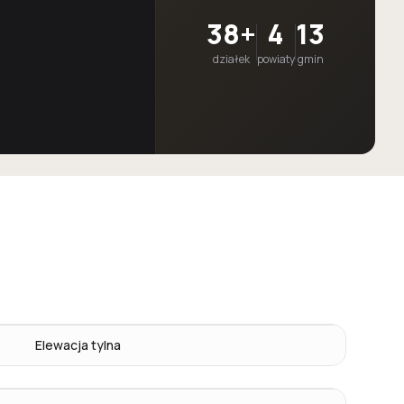
38+
4
13
działek
powiaty
gmin
Elewacja tylna