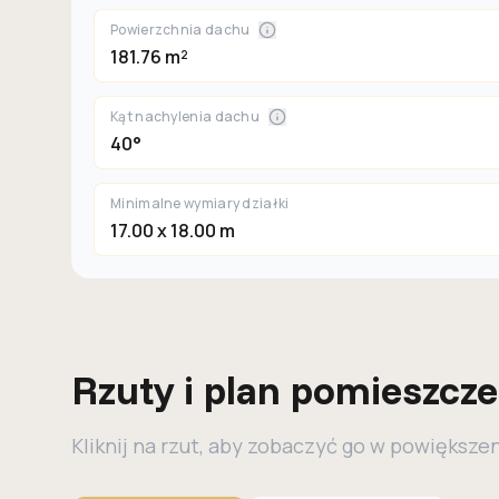
Powierzchnia dachu
181.76 m²
Kąt nachylenia dachu
40°
Minimalne wymiary działki
17.00 x 18.00 m
Rzuty i plan pomieszcz
Kliknij na rzut, aby zobaczyć go w powiększe