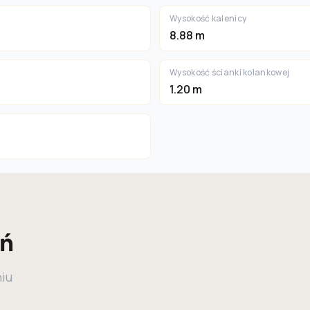
Wysokość kalenicy
8.88 m
Wysokość ścianki kolankowej
1.20 m
eń
niu