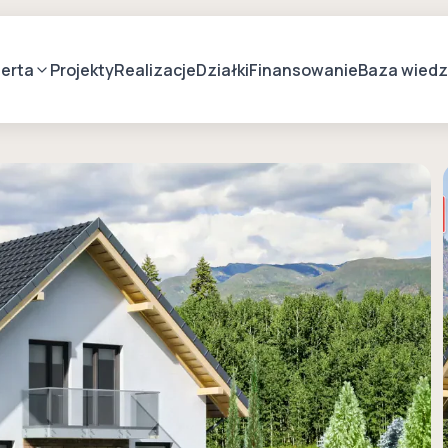
erta
Projekty
Realizacje
Działki
Finansowanie
Baza wied