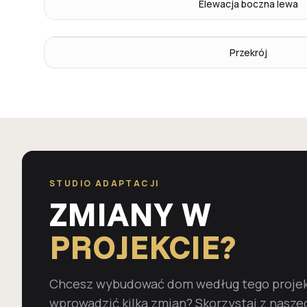
Elewacja boczna lewa
Przekrój
STUDIO ADAPTACJI
ZMIANY W
PROJEKCIE?
Chcesz wybudować dom według tego projekt
wprowadzić kilka zmian? Skorzystaj z nasze