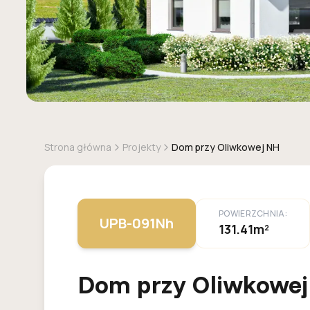
Strona główna
Projekty
Dom przy Oliwkowej NH
POWIERZCHNIA:
UPB-091Nh
131.41m²
Dom przy Oliwkowe