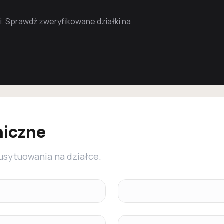
. Sprawdź zweryfikowane działki na
niczne
 usytuowania na działce.