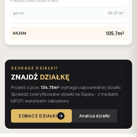
POWIERZCHNIE DODATKOWE
garaż
20.37 m²
105.7m²
RAZEM
SZUKASZ DZIAŁKI?
ZNAJDŹ
DZIAŁKĘ
Projekt o pow.
134.75m²
wymaga odpowiedniej działki.
Sprawdź zweryfikowane działki na Śląsku - z mediami,
MPZP i warunkami zabudowy.
ZOBACZ DZIAŁKI
Analiza działki