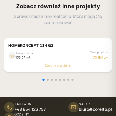
Zobacz również inne projekty
Sprawdź nasze inne realizacje, które mogą Cię
zainteresować
HOMEKONCEPT 114 G2
Cena projektu
Powierzchnia
7290 zł
135.04m²
Zobacz projekt
ZADZWOŃ
NAPISZ
+48 664 123 757
biuro@coreltb.pl
GODZINY