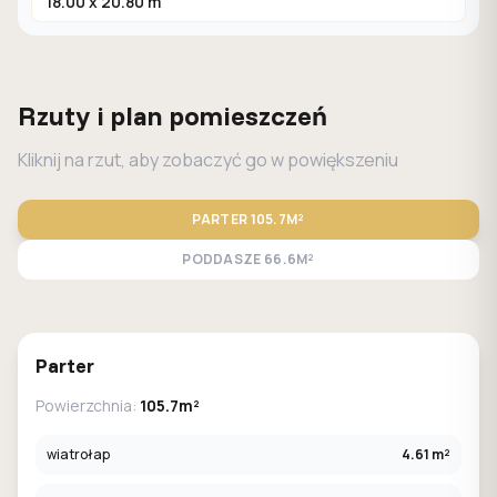
18.00 x 20.80 m
Rzuty i plan pomieszczeń
Kliknij na rzut, aby zobaczyć go w powiększeniu
PARTER
105.7M²
PODDASZE
66.6M²
STANDARD
LUSTRO
Parter
Powierzchnia:
105.7m²
wiatrołap
4.61 m²