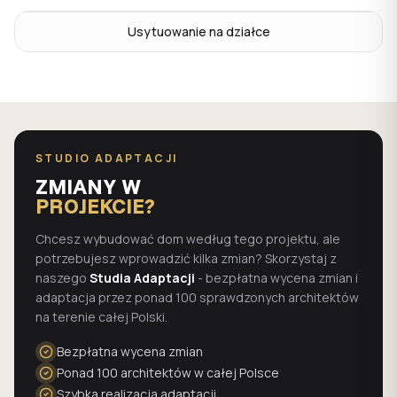
Usytuowanie na działce
STUDIO ADAPTACJI
ZMIANY W
PROJEKCIE?
Chcesz wybudować dom według tego projektu, ale
potrzebujesz wprowadzić kilka zmian? Skorzystaj z
naszego
Studia Adaptacji
- bezpłatna wycena zmian i
adaptacja przez ponad 100 sprawdzonych architektów
na terenie całej Polski.
Bezpłatna wycena zmian
Ponad 100 architektów w całej Polsce
Szybka realizacja adaptacji