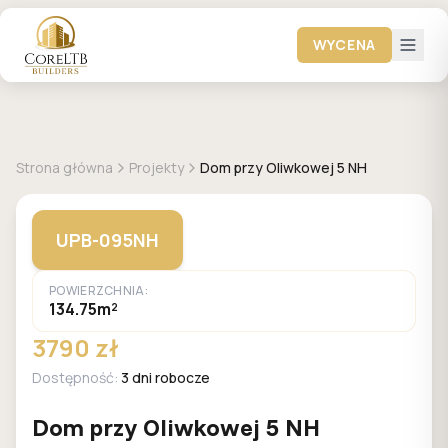
WYCENA
GALERIA DOMÓW
Strona główna
Projekty
Dom przy Oliwkowej 5 NH
UPB-095NH
POWIERZCHNIA:
134.75m²
3790 zł
Dostępność:
3 dni robocze
Dom przy Oliwkowej 5 NH