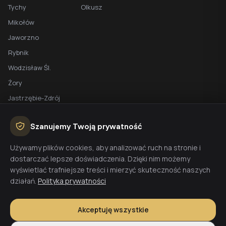
Tychy
Olkusz
Mikołów
Jaworzno
Rybnik
Wodzisław Śl.
Żory
Jastrzębie-Zdrój
Racibórz
Szanujemy Twoją prywatność
BEZPŁATNA WYCENA
Używamy plików cookies, aby analizować ruch na stronie i
dostarczać lepsze doświadczenia. Dzięki nim możemy
Planujesz budowę domu? Skontaktuj się z nami - przygotujemy
wyświetlać trafniejsze treści i mierzyć skuteczność naszych
wycenę w 48h.
działań.
Polityka prywatności
Wyceń budowę
Akceptuję wszystkie