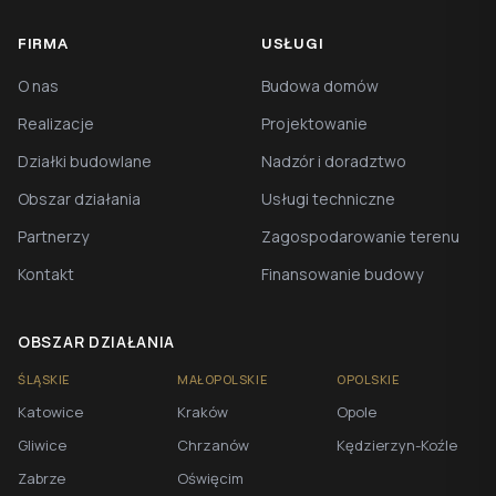
FIRMA
USŁUGI
O nas
Budowa domów
Realizacje
Projektowanie
Działki budowlane
Nadzór i doradztwo
Obszar działania
Usługi techniczne
Partnerzy
Zagospodarowanie terenu
Kontakt
Finansowanie budowy
OBSZAR DZIAŁANIA
ŚLĄSKIE
MAŁOPOLSKIE
OPOLSKIE
Katowice
Kraków
Opole
Gliwice
Chrzanów
Kędzierzyn-Koźle
Zabrze
Oświęcim