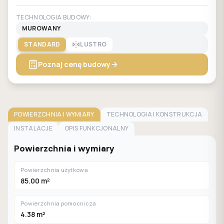
TECHNOLOGIA BUDOWY:
MUROWANY
STANDARD
LUSTRO
Poznaj cenę budowy
POWIERZCHNIA I WYMIARY
TECHNOLOGIA I KONSTRUKCJA
INSTALACJE
OPIS FUNKCJONALNY
Powierzchnia i wymiary
Powierzchnia użytkowa
85.00 m²
Powierzchnia pomocnicza
4.38 m²