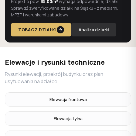
Projekt o pow.
85.00m²
wymaga odpowiedniej działki.
Sprawdź zweryfikowane działki na Śląsku - z mediami,
MPZP i warunkami zabudowy.
ZOBACZ DZIAŁKI
Analiza działki
Elewacje i rysunki techniczne
Rysunki elewacji, przekrój budynku oraz plan
usytuowania na działce.
Elewacja frontowa
Elewacja tylna