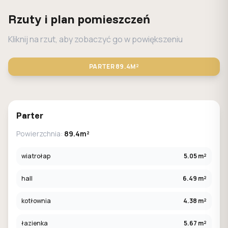
Rzuty i plan pomieszczeń
Kliknij na rzut, aby zobaczyć go w powiększeniu
PARTER
89.4M²
STANDARD
LUSTRO
Parter
Powierzchnia:
89.4m²
wiatrołap
5.05 m²
hall
6.49 m²
kotłownia
4.38 m²
łazienka
5.67 m²