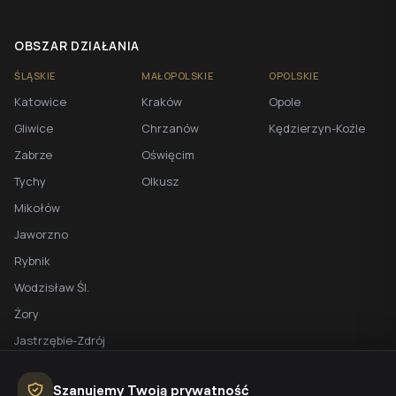
OBSZAR DZIAŁANIA
ŚLĄSKIE
MAŁOPOLSKIE
OPOLSKIE
Katowice
Kraków
Opole
Gliwice
Chrzanów
Kędzierzyn-Koźle
Zabrze
Oświęcim
Tychy
Olkusz
Mikołów
Jaworzno
Rybnik
Wodzisław Śl.
Żory
Jastrzębie-Zdrój
Racibórz
Szanujemy Twoją prywatność