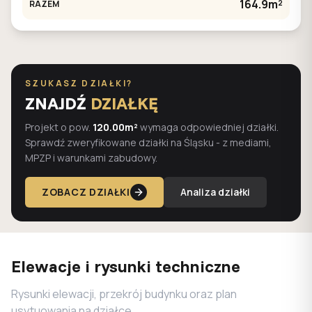
164.9m²
RAZEM
SZUKASZ DZIAŁKI?
ZNAJDŹ
DZIAŁKĘ
Projekt o pow.
120.00m²
wymaga odpowiedniej działki.
Sprawdź zweryfikowane działki na Śląsku - z mediami,
MPZP i warunkami zabudowy.
ZOBACZ DZIAŁKI
Analiza działki
Elewacje i rysunki techniczne
Rysunki elewacji, przekrój budynku oraz plan
usytuowania na działce.