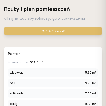
Rzuty i plan pomieszczeń
Kliknij na rzut, aby zobaczyć go w powiększeniu
PARTER
164.9M²
STANDARD
LUSTRO
Parter
Powierzchnia:
164.9m²
wiatrołap
5.62 m²
hall
9.70 m²
kotłownia
7.86 m²
pokój
15.01 m²