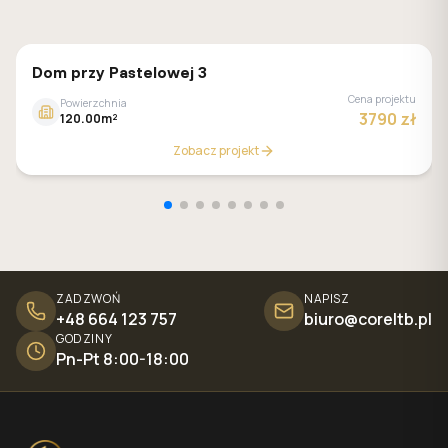
GALERIA DOMÓW
Dom przy Pastelowej 3
Cena projektu
Powierzchnia
3790 zł
120.00m²
Zobacz projekt
ZADZWOŃ
NAPISZ
+48 664 123 757
biuro@coreltb.pl
GODZINY
Pn-Pt 8:00-18:00