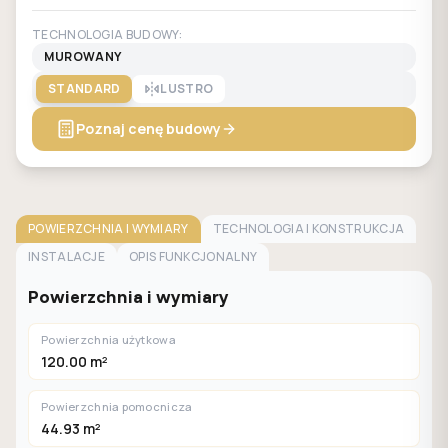
TECHNOLOGIA BUDOWY:
MUROWANY
STANDARD
LUSTRO
Poznaj cenę budowy
POWIERZCHNIA I WYMIARY
TECHNOLOGIA I KONSTRUKCJA
INSTALACJE
OPIS FUNKCJONALNY
Powierzchnia i wymiary
Powierzchnia użytkowa
120.00 m²
Powierzchnia pomocnicza
44.93 m²