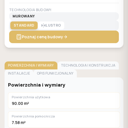
TECHNOLOGIA BUDOWY:
MUROWANY
STANDARD
LUSTRO
Poznaj cenę budowy
POWIERZCHNIA I WYMIARY
TECHNOLOGIA I KONSTRUKCJA
INSTALACJE
OPIS FUNKCJONALNY
Powierzchnia i wymiary
Powierzchnia użytkowa
90.00 m²
Powierzchnia pomocnicza
7.58 m²