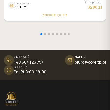
Cena projektu
Powierzchnia
3290 zł
88.45m²
Zobacz projekt
ZADZWOŃ
NAPISZ
+48 664 123 757
biuro@coreltb.pl
GODZINY
Pn-Pt 8:00-18:00