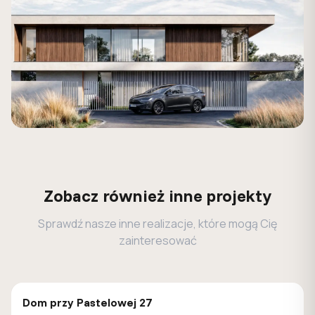
Zobacz również inne projekty
Sprawdź nasze inne realizacje, które mogą Cię
zainteresować
GALERIA DOMÓW
Dom przy Pastelowej 27