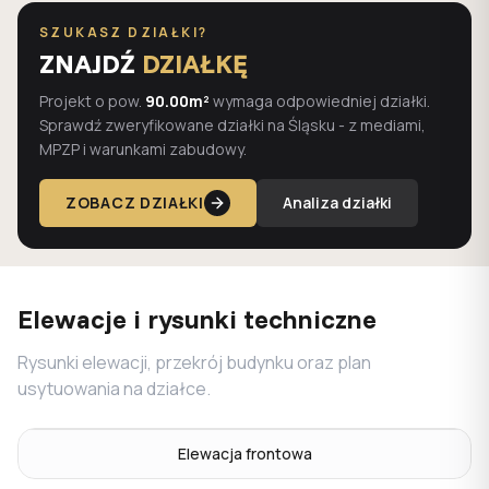
SZUKASZ DZIAŁKI?
ZNAJDŹ
DZIAŁKĘ
Projekt o pow.
90.00m²
wymaga odpowiedniej działki.
Sprawdź zweryfikowane działki na Śląsku - z mediami,
MPZP i warunkami zabudowy.
ZOBACZ DZIAŁKI
Analiza działki
Elewacje i rysunki techniczne
Rysunki elewacji, przekrój budynku oraz plan
usytuowania na działce.
Elewacja frontowa