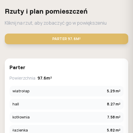
Rzuty i plan pomieszczeń
Kliknij na rzut, aby zobaczyć go w powiększeniu
PARTER
97.6M²
STANDARD
LUSTRO
Parter
Powierzchnia:
97.6m²
wiatrołap
5.29 m²
hall
8.27 m²
kotłownia
7.58 m²
łazienka
5.82 m²