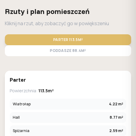
Rzuty i plan pomieszczeń
Kliknij na rzut, aby zobaczyć go w powiększeniu
PARTER
113.5M²
PODDASZE
88.4M²
STANDARD
LUSTRO
Parter
Powierzchnia:
113.5m²
Wiatrołap
4.22 m²
Hall
8.77 m²
Spiżarnia
2.59 m²