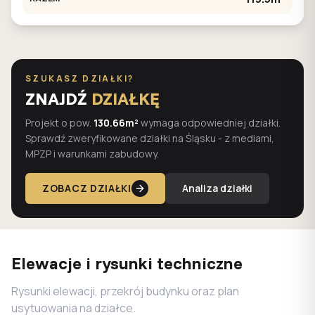
SZUKASZ DZIAŁKI?
ZNAJDŹ
DZIAŁKĘ
Projekt o pow.
130.66m²
wymaga odpowiedniej działki.
Sprawdź zweryfikowane działki na Śląsku - z mediami,
MPZP i warunkami zabudowy.
ZOBACZ DZIAŁKI
Analiza działki
Elewacje i rysunki techniczne
Rysunki elewacji, przekrój budynku oraz plan
usytuowania na działce.