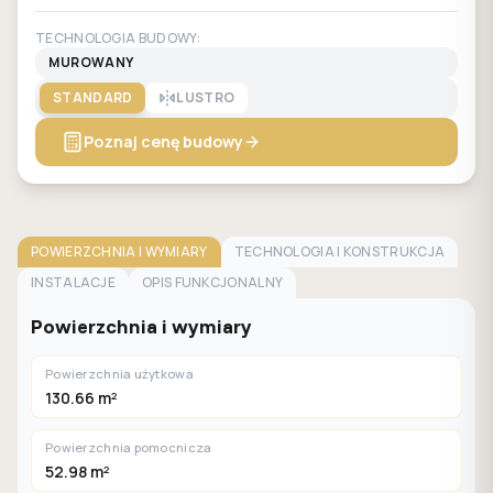
TECHNOLOGIA BUDOWY:
MUROWANY
STANDARD
LUSTRO
Poznaj cenę budowy
POWIERZCHNIA I WYMIARY
TECHNOLOGIA I KONSTRUKCJA
INSTALACJE
OPIS FUNKCJONALNY
Powierzchnia i wymiary
Powierzchnia użytkowa
130.66 m²
Powierzchnia pomocnicza
52.98 m²