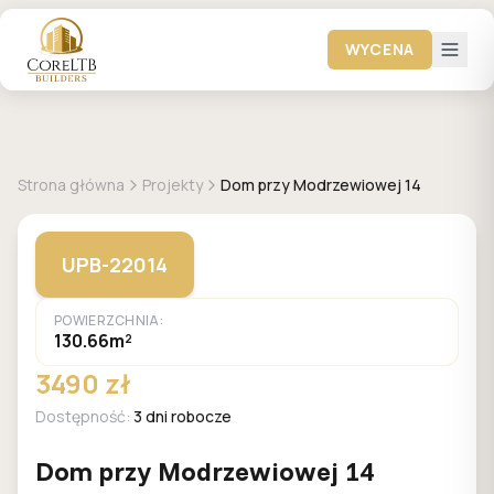
WYCENA
GALERIA DOMÓW
Strona główna
Projekty
Dom przy Modrzewiowej 14
UPB-22014
POWIERZCHNIA:
130.66m²
3490 zł
Dostępność:
3 dni robocze
Dom przy Modrzewiowej 14