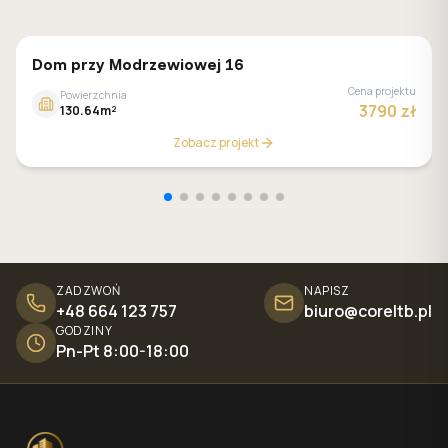
GALERIA DOMÓW
Dom przy Modrzewiowej 16
Cena projektu
Powierzchnia
3790 zł
130.64m²
Zobacz projekt
ZADZWOŃ
NAPISZ
+48 664 123 757
biuro@coreltb.pl
GODZINY
Pn-Pt 8:00-18:00