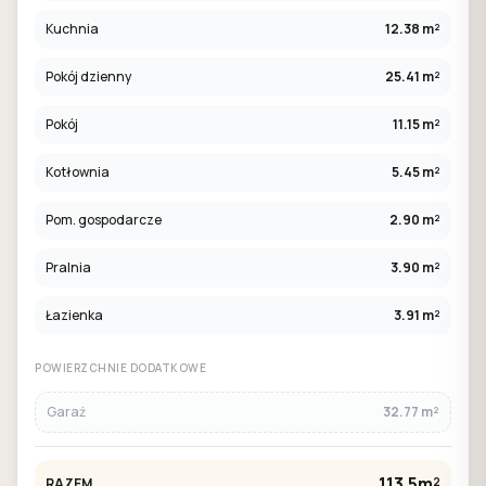
Kuchnia
12.38 m²
Pokój dzienny
25.41 m²
Pokój
11.15 m²
Kotłownia
5.45 m²
Pom. gospodarcze
2.90 m²
Pralnia
3.90 m²
Łazienka
3.91 m²
POWIERZCHNIE DODATKOWE
Garaż
32.77 m²
113.5m²
RAZEM