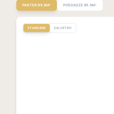
PARTER
89.8M²
PODDASZE
85.9M²
STANDARD
LUSTRO