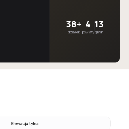
38+
4
13
działek
powiaty
gmin
Elewacja tylna