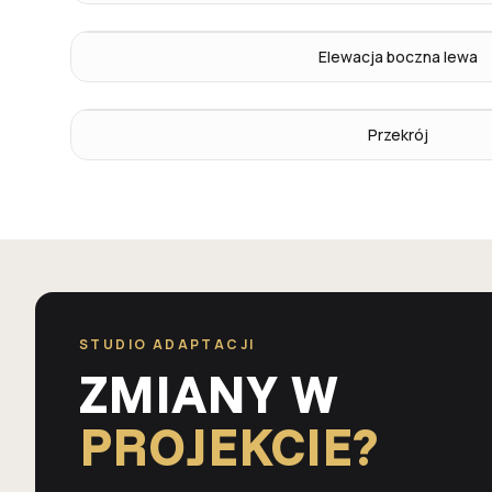
Elewacja boczna lewa
Przekrój
STUDIO ADAPTACJI
ZMIANY W
PROJEKCIE?