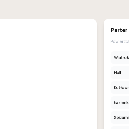
Parter
Powierzc
Wiatroł
Hall
Kotłown
Łazienk
Spiżarn