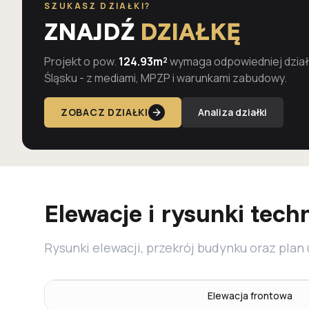
SZUKASZ DZIAŁKI?
ZNAJDŹ
DZIAŁKĘ
Projekt o pow.
124.93m²
wymaga odpowiedniej działk
Śląsku - z mediami, MPZP i warunkami zabudowy.
ZOBACZ DZIAŁKI
Analiza działki
Elewacje i rysunki tech
Rysunki elewacji, przekrój budynku oraz plan
Elewacja frontowa