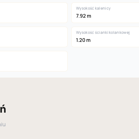
Wysokość kalenicy
7.92 m
Wysokość ścianki kolankowej
1.20 m
eń
niu