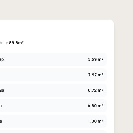
hnia:
89.8m²
ap
5.59 m²
7.97 m²
ia
6.72 m²
a
4.60 m²
ia
1.00 m²