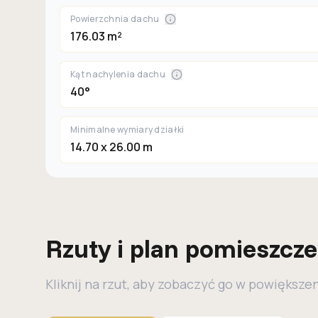
Powierzchnia dachu
176.03 m²
Kąt nachylenia dachu
40°
Minimalne wymiary działki
14.70 x 26.00 m
Rzuty i plan pomieszcz
Kliknij na rzut, aby zobaczyć go w powiększe