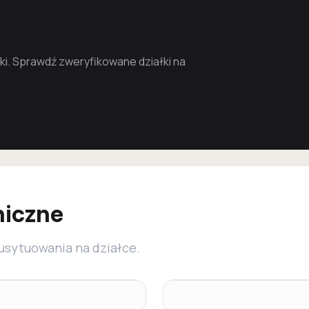
i. Sprawdź zweryfikowane działki na
niczne
 usytuowania na działce.