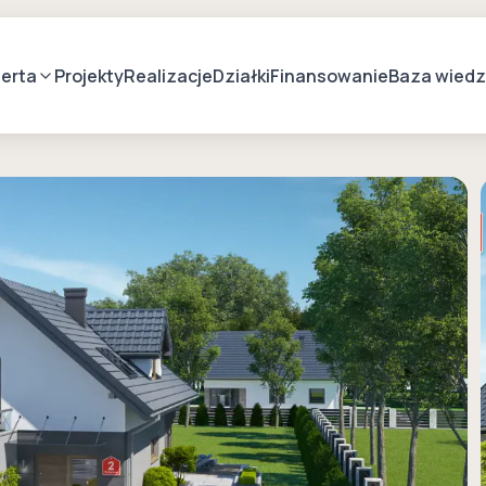
erta
Projekty
Realizacje
Działki
Finansowanie
Baza wied