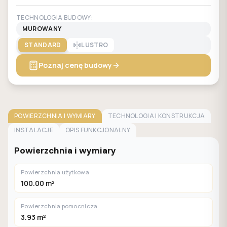
TECHNOLOGIA BUDOWY:
MUROWANY
STANDARD
LUSTRO
Poznaj cenę budowy
POWIERZCHNIA I WYMIARY
TECHNOLOGIA I KONSTRUKCJA
INSTALACJE
OPIS FUNKCJONALNY
Powierzchnia i wymiary
Powierzchnia użytkowa
100.00 m²
Powierzchnia pomocnicza
3.93 m²