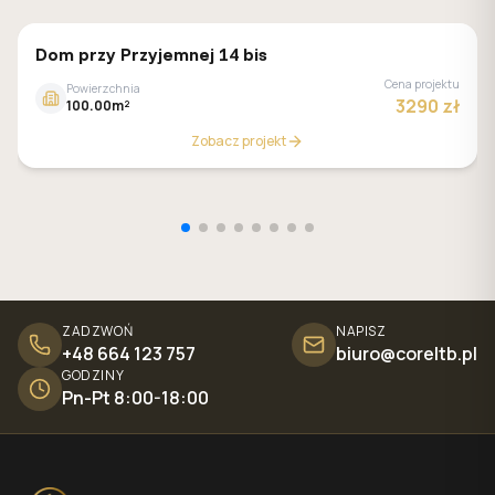
GALERIA DOMÓW
Dom przy Przyjemnej 14 bis
Cena projektu
Powierzchnia
3290 zł
100.00m²
Zobacz projekt
ZADZWOŃ
NAPISZ
+48 664 123 757
biuro@coreltb.pl
GODZINY
Pn-Pt 8:00-18:00