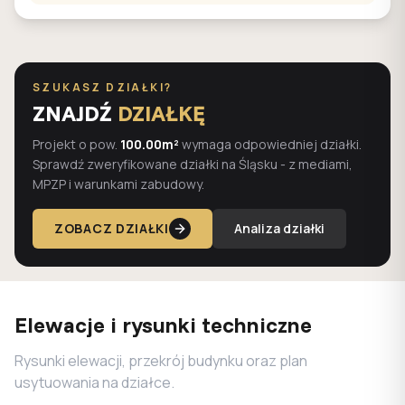
SZUKASZ DZIAŁKI?
ZNAJDŹ
DZIAŁKĘ
Projekt o pow.
100.00m²
wymaga odpowiedniej działki.
Sprawdź zweryfikowane działki na Śląsku - z mediami,
MPZP i warunkami zabudowy.
ZOBACZ DZIAŁKI
Analiza działki
Elewacje i rysunki techniczne
Rysunki elewacji, przekrój budynku oraz plan
usytuowania na działce.