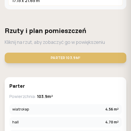
17.15 x 21.65 m
Rzuty i plan pomieszczeń
Kliknij na rzut, aby zobaczyć go w powiększeniu
PARTER
103.9M²
STANDARD
LUSTRO
Parter
Powierzchnia:
103.9m²
wiatrołap
4.56 m²
hall
4.70 m²