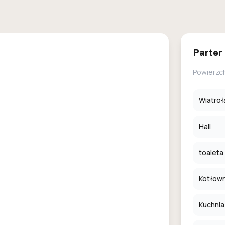
Parter
Powierzc
Wiatroł
Hall
toaleta
Kotłowni
Kuchnia