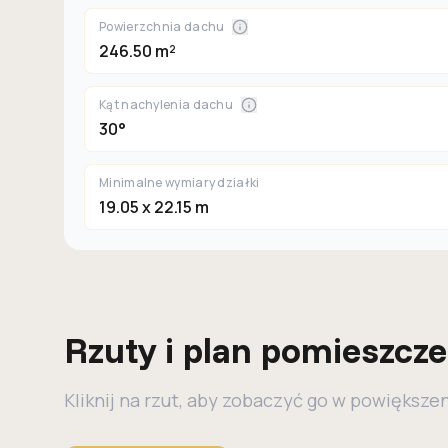
Powierzchnia dachu
246.50 m²
Kąt nachylenia dachu
30°
Minimalne wymiary działki
19.05 x 22.15 m
Rzuty i plan pomieszcz
Kliknij na rzut, aby zobaczyć go w powiększe