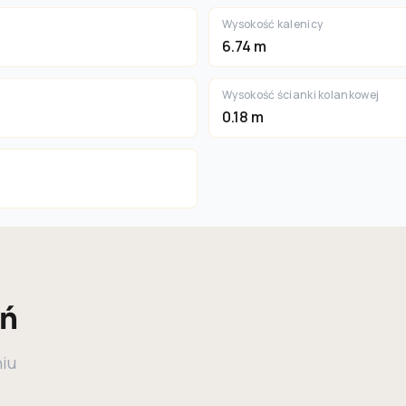
Wysokość kalenicy
6.74 m
Wysokość ścianki kolankowej
0.18 m
eń
niu