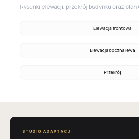
Rysunki elewacji, przekrój budynku oraz plan
Elewacja frontowa
Elewacja boczna lewa
Przekrój
STUDIO ADAPTACJI