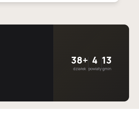
38+
4
13
działek
powiaty
gmin