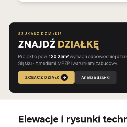
SZUKASZ DZIAŁKI?
ZNAJDŹ
DZIAŁKĘ
Projekt o pow.
120.23m²
wymaga odpowiedniej działk
Śląsku - z mediami, MPZP i warunkami zabudowy.
ZOBACZ DZIAŁKI
Analiza działki
Elewacje i rysunki tech