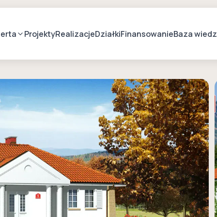
erta
Projekty
Realizacje
Działki
Finansowanie
Baza wied