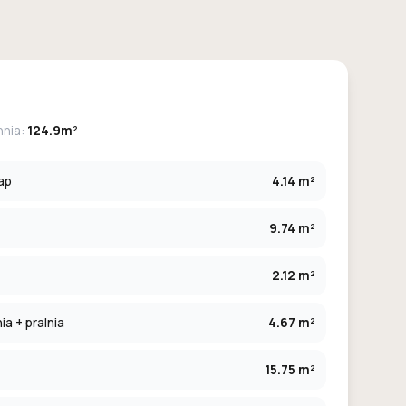
hnia:
124.9m²
ap
4.14 m²
9.74 m²
2.12 m²
a + pralnia
4.67 m²
15.75 m²