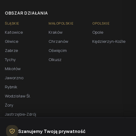
OBSZAR DZIAŁANIA
ŚLĄSKIE
MAŁOPOLSKIE
OPOLSKIE
Katowice
Kraków
Opole
Gliwice
Chrzanów
Kędzierzyn-Koźle
Zabrze
Oświęcim
Tychy
Olkusz
Mikołów
Jaworzno
Rybnik
Wodzisław Śl.
Żory
Jastrzębie-Zdrój
Racibórz
Szanujemy Twoją prywatność