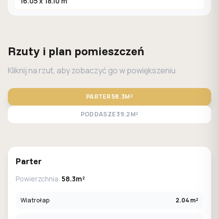
16.05 x 18.10 m
Rzuty i plan pomieszczeń
Kliknij na rzut, aby zobaczyć go w powiększeniu
PARTER
58.3M²
PODDASZE
39.2M²
STANDARD
LUSTRO
Parter
Powierzchnia:
58.3m²
Wiatrołap
2.04 m²