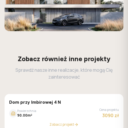
Zobacz również inne projekty
Sprawdź nasze inne realizacje, które mogą Cię
zainteresować
GALERIA DOMÓW
Dom przy Imbirowej 4 N
Cena projektu
Powierzchnia
3090 zł
90.00m²
Zobacz projekt