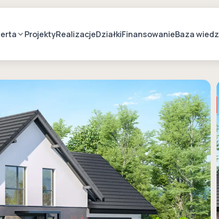
erta
Projekty
Realizacje
Działki
Finansowanie
Baza wied