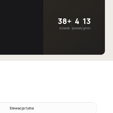
38+
4
13
działek
powiaty
gmin
Elewacja tylna