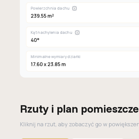
Powierzchnia dachu
239.55 m²
Kąt nachylenia dachu
40°
Minimalne wymiary działki
17.60 x 23.85 m
Rzuty i plan pomieszcz
Kliknij na rzut, aby zobaczyć go w powiększe