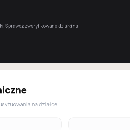
i. Sprawdź zweryfikowane działki na
niczne
 usytuowania na działce.