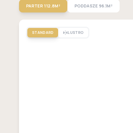
PARTER
112.8M²
PODDASZE
96.1M²
STANDARD
LUSTRO