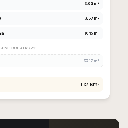
2.66 m²
a
3.67 m²
ia
10.15 m²
CHNIE DODATKOWE
33.17 m²
112.8m²