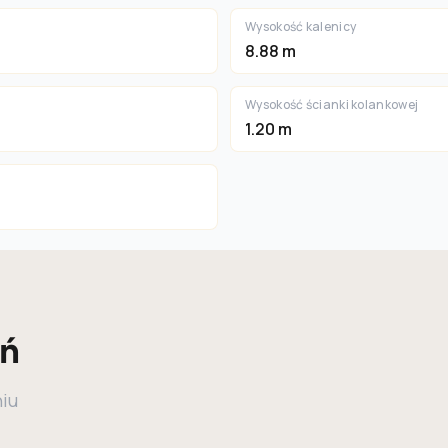
Wysokość kalenicy
8.88 m
Wysokość ścianki kolankowej
1.20 m
eń
niu