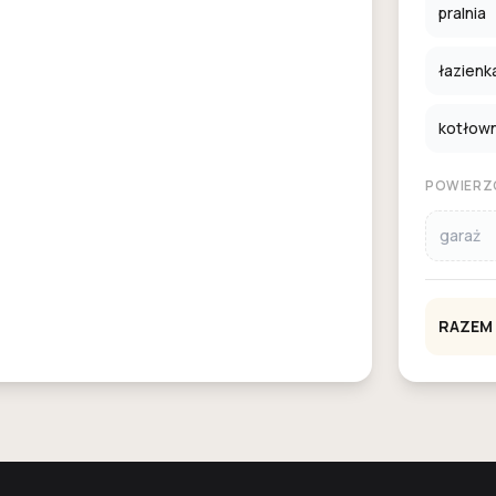
pralnia
łazienk
kotłown
POWIERZ
garaż
RAZEM