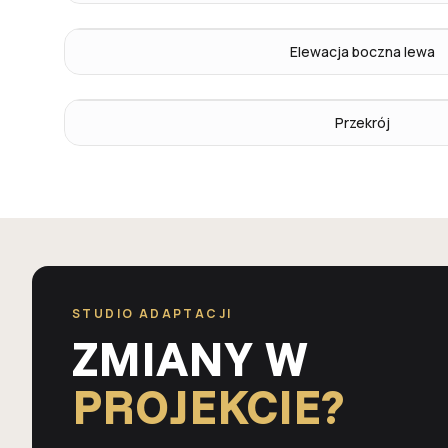
Elewacja boczna lewa
Przekrój
STUDIO ADAPTACJI
ZMIANY W
PROJEKCIE?