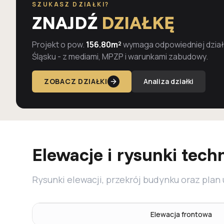
SZUKASZ DZIAŁKI?
ZNAJDŹ
DZIAŁKĘ
Projekt o pow.
156.80m²
wymaga odpowiedniej działk
Śląsku - z mediami, MPZP i warunkami zabudowy.
ZOBACZ DZIAŁKI
Analiza działki
Elewacje i rysunki tech
Rysunki elewacji, przekrój budynku oraz plan
Elewacja frontowa