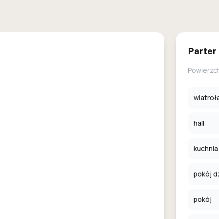
Parter
Powierzc
wiatroł
hall
kuchnia
pokój d
pokój