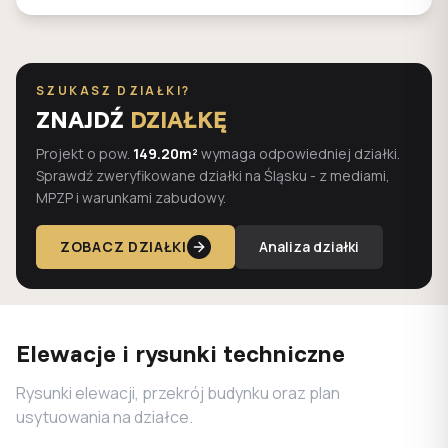
SZUKASZ DZIAŁKI?
ZNAJDŹ
DZIAŁKĘ
Projekt o pow.
149.20m²
wymaga odpowiedniej działki.
Sprawdź zweryfikowane działki na Śląsku - z mediami,
MPZP i warunkami zabudowy.
ZOBACZ DZIAŁKI
Analiza działki
Elewacje i rysunki techniczne
Rysunki elewacji, przekrój budynku oraz plan
usytuowania na działce.