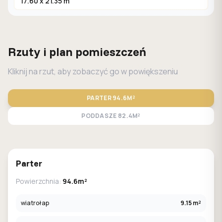
17.60 x 21.35 m
Rzuty i plan pomieszczeń
Kliknij na rzut, aby zobaczyć go w powiększeniu
PARTER
94.6M²
PODDASZE
82.4M²
STANDARD
LUSTRO
Parter
Powierzchnia:
94.6m²
wiatrołap
9.15 m²