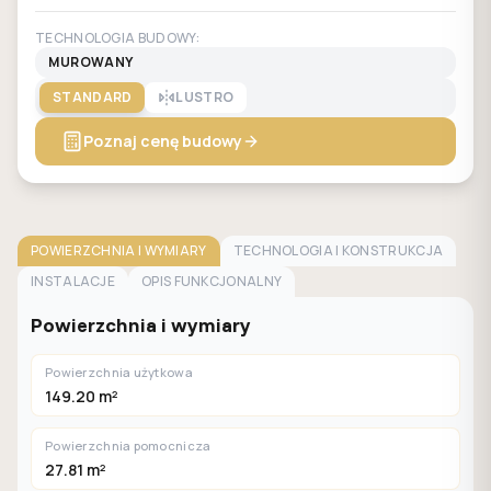
TECHNOLOGIA BUDOWY:
MUROWANY
STANDARD
LUSTRO
Poznaj cenę budowy
POWIERZCHNIA I WYMIARY
TECHNOLOGIA I KONSTRUKCJA
INSTALACJE
OPIS FUNKCJONALNY
Powierzchnia i wymiary
Powierzchnia użytkowa
149.20 m²
Powierzchnia pomocnicza
27.81 m²