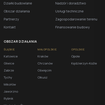
Działki budowlane
Nadzór i doradztwo
Obszar działania
Usługi techniczne
Partnerzy
Zagospodarowanie terenu
Kontakt
Finansowanie budowy
OBSZAR DZIAŁANIA
ŚLĄSKIE
MAŁOPOLSKIE
OPOLSKIE
Katowice
Kraków
Opole
Gliwice
Chrzanów
Kędzierzyn-Koźle
Zabrze
Oświęcim
Tychy
Olkusz
Mikołów
Jaworzno
Rybnik