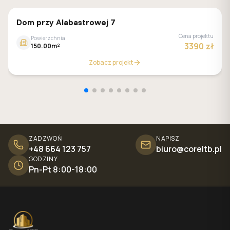
GALERIA DOMÓW
Dom przy Alabastrowej 7
Cena projektu
Powierzchnia
3390 zł
150.00m²
Zobacz projekt
ZADZWOŃ
NAPISZ
+48 664 123 757
biuro@coreltb.pl
GODZINY
Pn-Pt 8:00-18:00