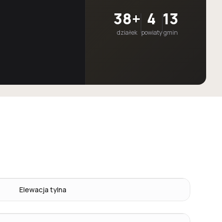
38+
4
13
działek
powiaty
gmin
Elewacja tylna