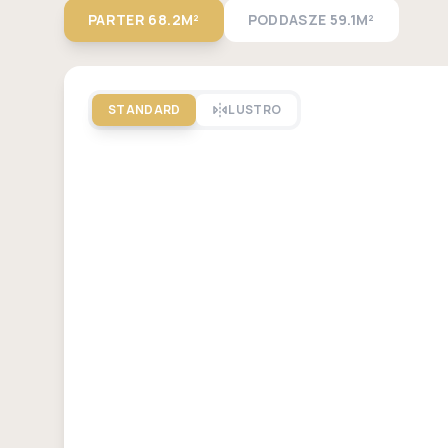
PARTER
68.2M²
PODDASZE
59.1M²
STANDARD
LUSTRO