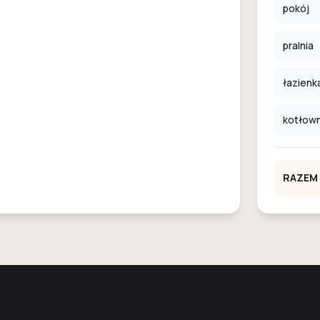
pokój
pralnia
łazienk
kotłown
RAZEM