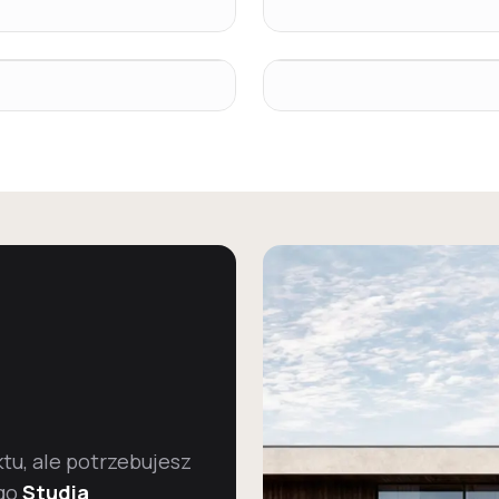
u, ale potrzebujesz
go
Studia