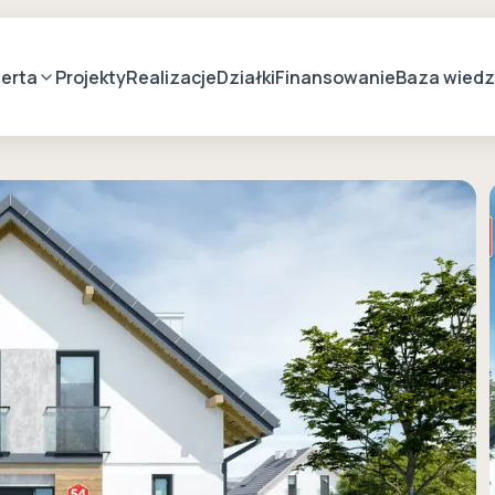
erta
Projekty
Realizacje
Działki
Finansowanie
Baza wied