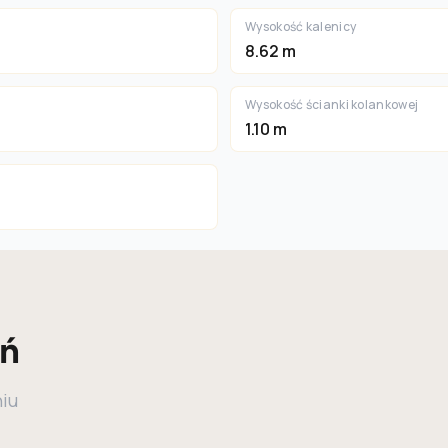
Wysokość kalenicy
8.62 m
Wysokość ścianki kolankowej
1.10 m
eń
niu