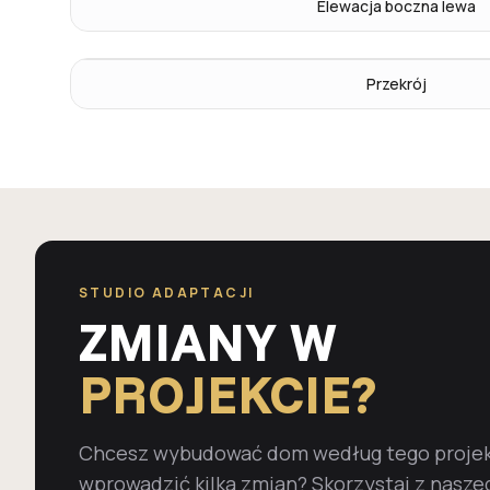
Elewacja boczna lewa
Przekrój
STUDIO ADAPTACJI
ZMIANY W
PROJEKCIE?
Chcesz wybudować dom według tego projekt
wprowadzić kilka zmian? Skorzystaj z nasze