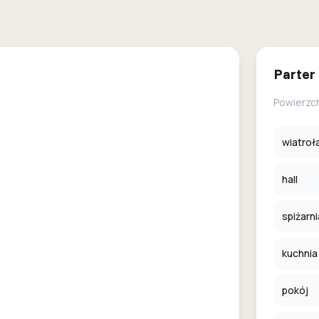
Parter
Powierzc
wiatroł
hall
spiżarni
kuchnia
pokój