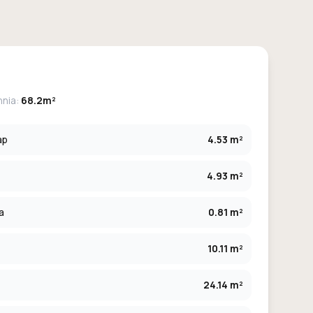
hnia:
68.2m²
ap
4.53 m²
4.93 m²
a
0.81 m²
10.11 m²
24.14 m²