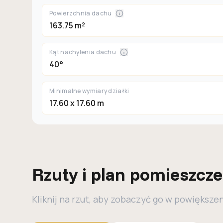
Powierzchnia dachu
163.75 m²
Kąt nachylenia dachu
40°
Minimalne wymiary działki
17.60 x 17.60 m
Rzuty i plan pomieszcz
Kliknij na rzut, aby zobaczyć go w powiększe