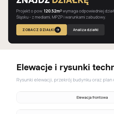
Projekt o pow.
120.52m²
wymaga odpowiedniej działk
Śląsku - z mediami, MPZP i warunkami zabudowy.
ZOBACZ DZIAŁKI
Analiza działki
Elewacje i rysunki tech
Rysunki elewacji, przekrój budynku oraz plan
Elewacja frontowa