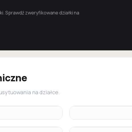
i. Sprawdź zweryfikowane działki na
niczne
 usytuowania na działce.