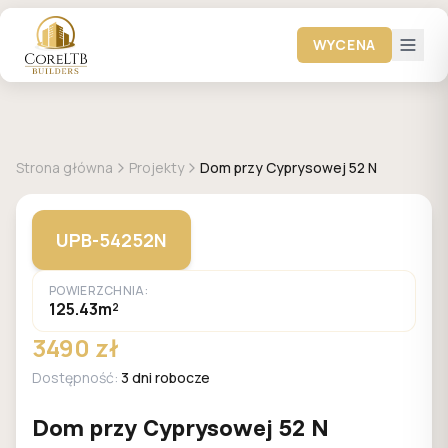
WYCENA
GALERIA DOMÓW
Strona główna
Projekty
Dom przy Cyprysowej 52 N
UPB-54252N
POWIERZCHNIA:
125.43m²
3490 zł
Dostępność:
3 dni robocze
Dom przy Cyprysowej 52 N