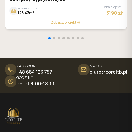
Cena projektu
Powierzchnia
3190 zł
125.43m²
Zobacz projekt
ZADZWOŃ
NAPISZ
+48 664 123 757
biuro@coreltb.pl
GODZINY
Pn-Pt 8:00-18:00