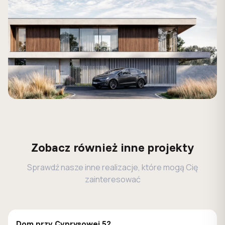
Zobacz również inne projekty
Sprawdź nasze inne realizacje, które mogą Cię
zainteresować
GALERIA DOMÓW
Dom przy Cyprysowej 52