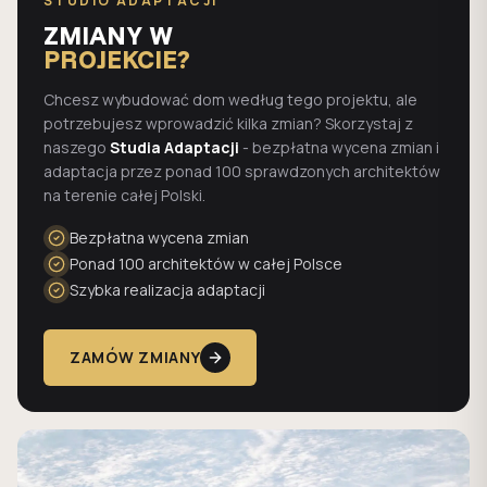
STUDIO ADAPTACJI
ZMIANY W
PROJEKCIE?
Chcesz wybudować dom według tego projektu, ale
potrzebujesz wprowadzić kilka zmian? Skorzystaj z
naszego
Studia Adaptacji
- bezpłatna wycena zmian i
adaptacja przez ponad 100 sprawdzonych architektów
na terenie całej Polski.
Bezpłatna wycena zmian
Ponad 100 architektów w całej Polsce
Szybka realizacja adaptacji
ZAMÓW ZMIANY