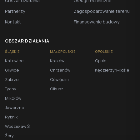
Obszar działania
Usługi techniczne
Partnerzy
Zagospodarowanie terenu
Kontakt
Finansowanie budowy
OBSZAR DZIAŁANIA
ŚLĄSKIE
MAŁOPOLSKIE
OPOLSKIE
Katowice
Kraków
Opole
Gliwice
Chrzanów
Kędzierzyn-Koźle
Zabrze
Oświęcim
Tychy
Olkusz
Mikołów
Jaworzno
Rybnik
Wodzisław Śl.
Żory