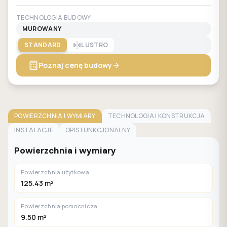
TECHNOLOGIA BUDOWY:
MUROWANY
STANDARD
LUSTRO
Poznaj cenę budowy
POWIERZCHNIA I WYMIARY
TECHNOLOGIA I KONSTRUKCJA
INSTALACJE
OPIS FUNKCJONALNY
Powierzchnia i wymiary
Powierzchnia użytkowa
125.43 m²
Powierzchnia pomocnicza
9.50 m²