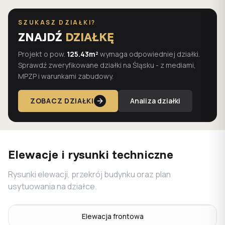
SZUKASZ DZIAŁKI?
ZNAJDŹ
DZIAŁKĘ
Projekt o pow.
125.43m²
wymaga odpowiedniej działki.
Sprawdź zweryfikowane działki na Śląsku - z mediami,
MPZP i warunkami zabudowy.
ZOBACZ DZIAŁKI
Analiza działki
Elewacje i rysunki techniczne
Rysunki elewacji, przekrój budynku oraz plan
usytuowania na działce.
Elewacja frontowa