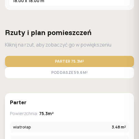
18.00 x 18.00 m
Rzuty i plan pomieszczeń
Kliknij na rzut, aby zobaczyć go w powiększeniu
PARTER
75.3M²
PODDASZE
59.6M²
STANDARD
LUSTRO
Parter
Powierzchnia:
75.3m²
wiatrołap
3.48 m²