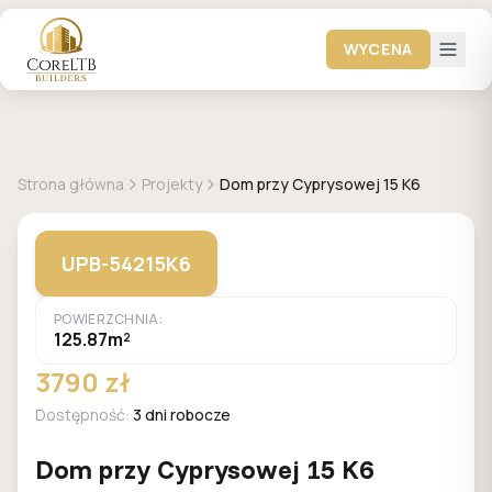
WYCENA
GALERIA DOMÓW
Strona główna
Projekty
Dom przy Cyprysowej 15 K6
UPB-54215K6
POWIERZCHNIA:
125.87m²
3790 zł
Dostępność:
3 dni robocze
Dom przy Cyprysowej 15 K6