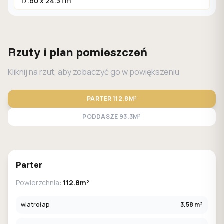
17.60 x 24.31 m
Rzuty i plan pomieszczeń
Kliknij na rzut, aby zobaczyć go w powiększeniu
PARTER
112.8M²
PODDASZE
93.3M²
STANDARD
LUSTRO
Parter
Powierzchnia:
112.8m²
wiatrołap
3.58 m²