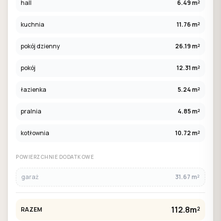
hall
6.49 m²
kuchnia
11.76 m²
pokój dzienny
26.19 m²
pokój
12.31 m²
łazienka
5.24 m²
pralnia
4.85 m²
kotłownia
10.72 m²
POWIERZCHNIE DODATKOWE
garaż
31.67 m²
112.8m²
RAZEM