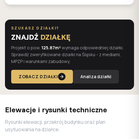
SZUKASZ DZIAŁKI?
ZNAJDŹ
DZIAŁKĘ
Projekt o pow.
125.87m²
wymaga odpowiedniej działki.
Sprawdź zweryfikowane działki na Śląsku - z mediami,
MPZP i warunkami zabudowy.
ZOBACZ DZIAŁKI
Analiza działki
Elewacje i rysunki techniczne
Rysunki elewacji, przekrój budynku oraz plan
usytuowania na działce.