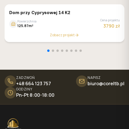
GALERIA DOMÓW
Dom przy Cyprysowej 14 K2
Cena projektu
Powierzchnia
3790 zł
125.87m²
Zobacz projekt
ZADZWOŃ
NAPISZ
+48 664 123 757
biuro@coreltb.pl
GODZINY
Pn-Pt 8:00-18:00