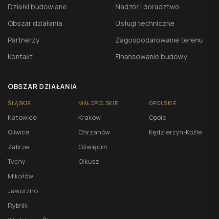
Działki budowlane
Nadzór i doradztwo
Obszar działania
Usługi techniczne
Partnerzy
Zagospodarowanie terenu
Kontakt
Finansowanie budowy
OBSZAR DZIAŁANIA
ŚLĄSKIE
MAŁOPOLSKIE
OPOLSKIE
Katowice
Kraków
Opole
Gliwice
Chrzanów
Kędzierzyn-Koźle
Zabrze
Oświęcim
Tychy
Olkusz
Mikołów
Jaworzno
Rybnik