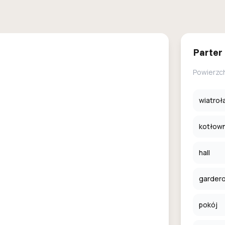
Parter
Powierzc
wiatroł
kotłown
hall
garder
pokój