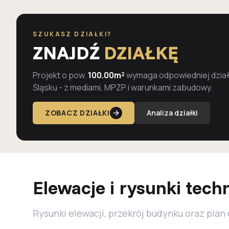
SZUKASZ DZIAŁKI?
ZNAJDŹ
DZIAŁKĘ
Projekt o pow.
100.00m²
wymaga odpowiedniej działk
Śląsku - z mediami, MPZP i warunkami zabudowy.
ZOBACZ DZIAŁKI
Analiza działki
Elewacje i rysunki tech
Rysunki elewacji, przekrój budynku oraz plan