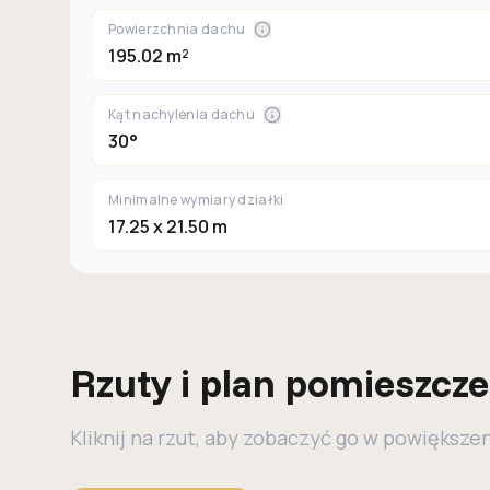
Powierzchnia dachu
195.02 m²
Kąt nachylenia dachu
30°
Minimalne wymiary działki
17.25 x 21.50 m
Rzuty i plan pomieszcz
Kliknij na rzut, aby zobaczyć go w powiększe