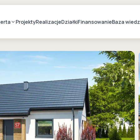
erta
Projekty
Realizacje
Działki
Finansowanie
Baza wied