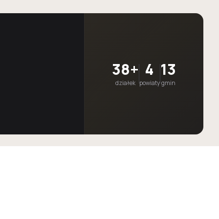
38+
4
13
działek
powiaty
gmin