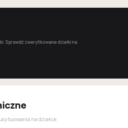
i. Sprawdź zweryfikowane działki na
niczne
 usytuowania na działce.