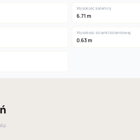
Wysokość kalenicy
6.71 m
Wysokość ścianki kolankowej
0.63 m
eń
niu