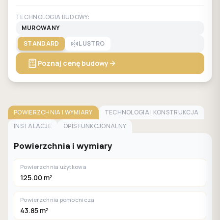
TECHNOLOGIA BUDOWY:
MUROWANY
STANDARD
LUSTRO
Poznaj cenę budowy
POWIERZCHNIA I WYMIARY
TECHNOLOGIA I KONSTRUKCJA
INSTALACJE
OPIS FUNKCJONALNY
Powierzchnia i wymiary
Powierzchnia użytkowa
125.00 m²
Powierzchnia pomocnicza
43.85 m²