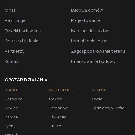
O nas
Budowa domów
Realizacje
Projektowanie
Działki budowlane
Nadzór i doradztwo
Obszar działania
Usługi techniczne
Partnerzy
Zagospodarowanie terenu
Kontakt
Finansowanie budowy
OBSZAR DZIAŁANIA
ŚLĄSKIE
MAŁOPOLSKIE
OPOLSKIE
Katowice
Kraków
Opole
Gliwice
Chrzanów
Kędzierzyn-Koźle
Zabrze
Oświęcim
Tychy
Olkusz