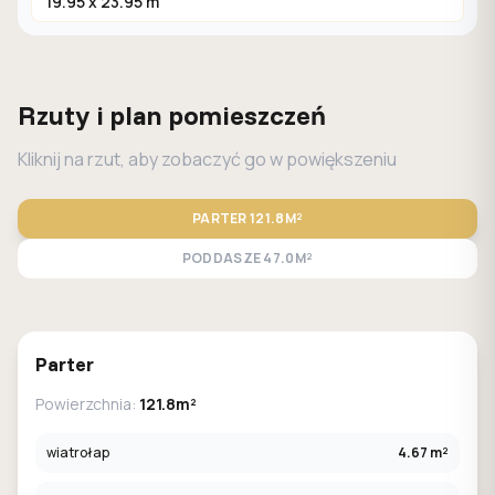
19.95 x 23.95 m
Rzuty i plan pomieszczeń
Kliknij na rzut, aby zobaczyć go w powiększeniu
PARTER
121.8M²
PODDASZE
47.0M²
STANDARD
LUSTRO
Parter
Powierzchnia:
121.8m²
wiatrołap
4.67 m²