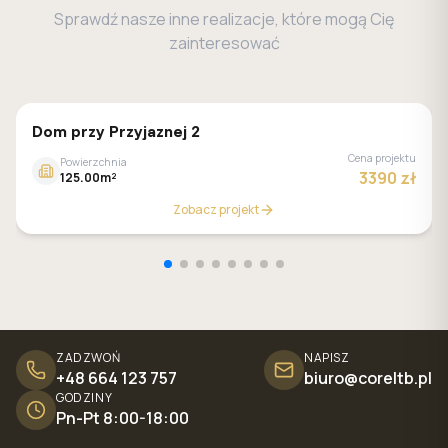
Sprawdź nasze inne realizacje, które mogą Cię
zainteresować
GALERIA DOMÓW
Dom przy Przyjaznej 2
Cena projektu
Powierzchnia
3390 zł
125.00m²
Zobacz projekt
ZADZWOŃ
NAPISZ
+48 664 123 757
biuro@coreltb.pl
GODZINY
Pn-Pt 8:00-18:00