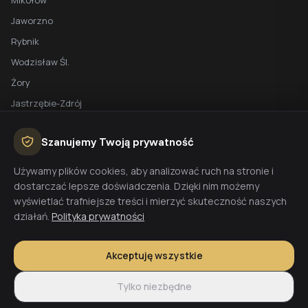
Mikołów
Jaworzno
Rybnik
Wodzisław Śl.
Żory
Jastrzębie-Zdrój
Racibórz
Szanujemy Twoją prywatność
BEZPŁATNA WYCENA
Używamy plików cookies, aby analizować ruch na stronie i
dostarczać lepsze doświadczenia. Dzięki nim możemy
Planujesz budowę domu? Skontaktuj się z nami - przygotujemy
wyświetlać trafniejsze treści i mierzyć skuteczność naszych
wycenę w 48h.
działań.
Polityka prywatności
Wyceń budowę
Akceptuję wszystkie
Tylko niezbędne
© 2026 CoreLTB Builders sp. z o.o. Wszelkie prawa zastrzeżone.