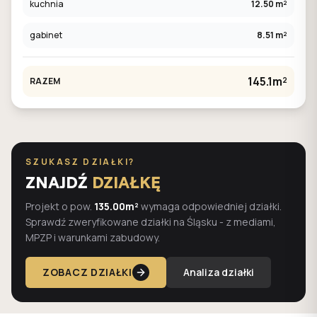
kuchnia
12.50 m²
gabinet
8.51 m²
145.1m²
RAZEM
SZUKASZ DZIAŁKI?
ZNAJDŹ
DZIAŁKĘ
Projekt o pow.
135.00m²
wymaga odpowiedniej działki.
Sprawdź zweryfikowane działki na Śląsku - z mediami,
MPZP i warunkami zabudowy.
ZOBACZ DZIAŁKI
Analiza działki