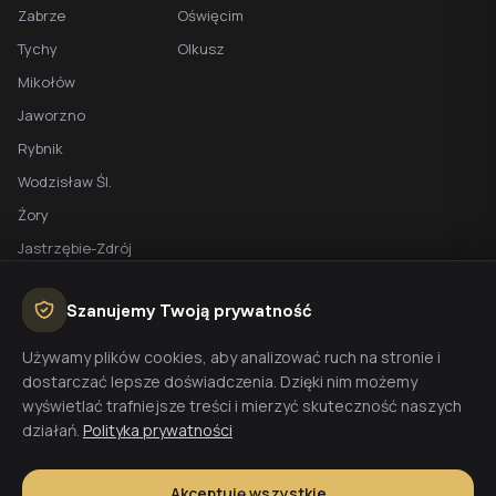
Zabrze
Oświęcim
Tychy
Olkusz
Mikołów
Jaworzno
Rybnik
Wodzisław Śl.
Żory
Jastrzębie-Zdrój
Racibórz
Szanujemy Twoją prywatność
BEZPŁATNA WYCENA
Używamy plików cookies, aby analizować ruch na stronie i
dostarczać lepsze doświadczenia. Dzięki nim możemy
Planujesz budowę domu? Skontaktuj się z nami - przygotujemy
wyświetlać trafniejsze treści i mierzyć skuteczność naszych
wycenę w 48h.
działań.
Polityka prywatności
Wyceń budowę
Akceptuję wszystkie