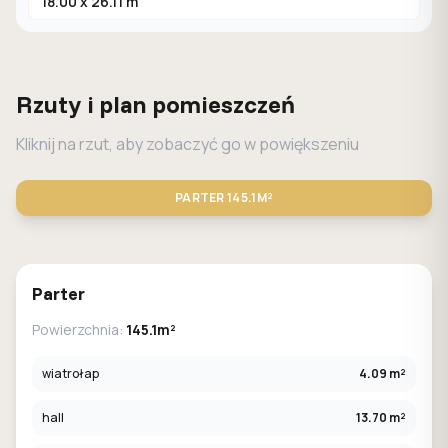
18.00 x 26.11 m
Rzuty i plan pomieszczeń
Kliknij na rzut, aby zobaczyć go w powiększeniu
PARTER
145.1M²
STANDARD
LUSTRO
Parter
Powierzchnia:
145.1m²
wiatrołap
4.09 m²
hall
13.70 m²