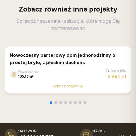
Zobacz również inne projekty
Sprawdź nasze inne realizacje, które mogą Cię
zainteresować
Z500
Nowoczesny parterowy dom jednorodzinny o
prostej bryle, z płaskim dachem.
Cena projektu
Powierzchnia
6 840 zł
135.13m²
Zobacz projekt
ZADZWOŃ
NAPISZ