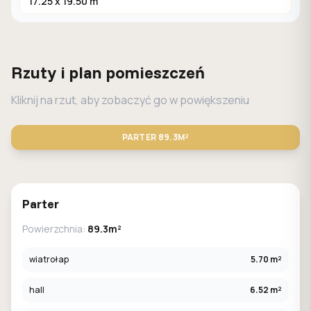
17.25 x 19.50 m
Rzuty i plan pomieszczeń
Kliknij na rzut, aby zobaczyć go w powiększeniu
PARTER
89.3M²
STANDARD
LUSTRO
Parter
Powierzchnia:
89.3m²
wiatrołap
5.70 m²
hall
6.52 m²