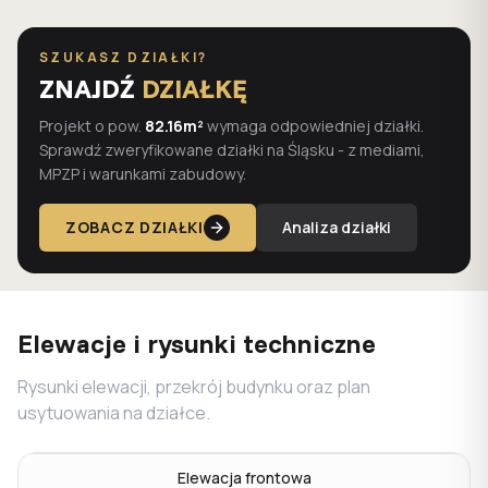
SZUKASZ DZIAŁKI?
ZNAJDŹ
DZIAŁKĘ
Projekt o pow.
82.16m²
wymaga odpowiedniej działki.
Sprawdź zweryfikowane działki na Śląsku - z mediami,
MPZP i warunkami zabudowy.
ZOBACZ DZIAŁKI
Analiza działki
Elewacje i rysunki techniczne
Rysunki elewacji, przekrój budynku oraz plan
usytuowania na działce.
Elewacja frontowa