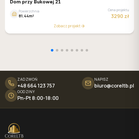
GALERIA DOMÓW
Dom przy Bukowej 21
Cena projektu
Powierzchnia
3290 zł
81.44m²
Zobacz projekt
ZADZWOŃ
NAPISZ
+48 664 123 757
biuro@coreltb.pl
GODZINY
Pn-Pt 8:00-18:00