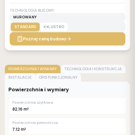
TECHNOLOGIA BUDOWY:
MUROWANY
STANDARD
LUSTRO
Poznaj cenę budowy
POWIERZCHNIA I WYMIARY
TECHNOLOGIA I KONSTRUKCJA
INSTALACJE
OPIS FUNKCJONALNY
Powierzchnia i wymiary
Powierzchnia użytkowa
82.16 m²
Powierzchnia pomocnicza
7.12 m²