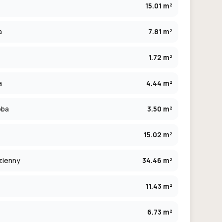
15.01 m²
a
7.81 m²
1.72 m²
a
4.44 m²
oba
3.50 m²
15.02 m²
zienny
34.46 m²
11.43 m²
6.73 m²