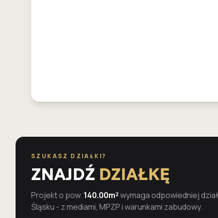
SZUKASZ DZIAŁKI?
ZNAJDŹ
DZIAŁKĘ
Projekt o pow.
140.00m²
wymaga odpowiedniej działk
Śląsku - z mediami, MPZP i warunkami zabudowy.