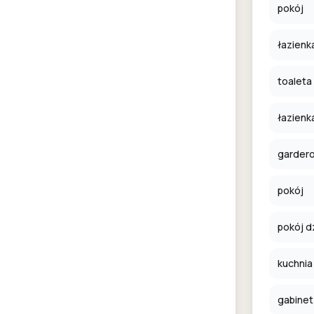
pokój
łazienk
toaleta
łazienk
garder
pokój
pokój d
kuchnia
gabinet