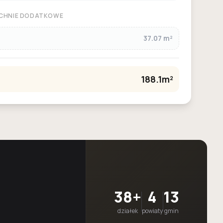
CHNIE DODATKOWE
37.07 m²
188.1m²
38+
4
13
działek
powiaty
gmin