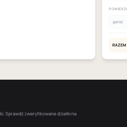
POWIERZ
garaż
RAZEM
i. Sprawdź zweryfikowane działki na