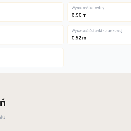
Wysokość kalenicy
6.90 m
Wysokość ścianki kolankowej
0.52 m
eń
niu