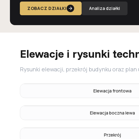
ZOBACZ DZIAŁKI
Analiza działki
Elewacje i rysunki tech
Rysunki elewacji, przekrój budynku oraz plan
Elewacja frontowa
Elewacja boczna lewa
Przekrój