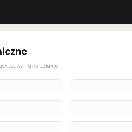
niczne
 usytuowania na działce.