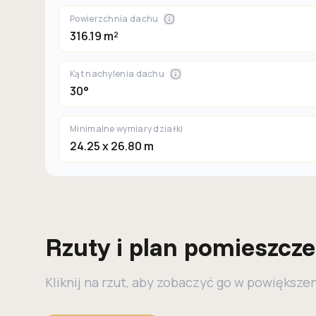
Powierzchnia dachu
316.19 m²
Kąt nachylenia dachu
30°
Minimalne wymiary działki
24.25 x 26.80 m
Rzuty i plan pomieszcz
Kliknij na rzut, aby zobaczyć go w powiększe