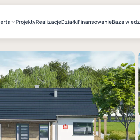
erta
Projekty
Realizacje
Działki
Finansowanie
Baza wied