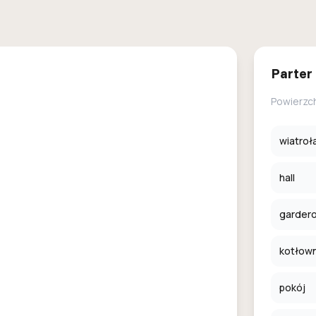
Parter
Powierzc
wiatroł
hall
garder
kotłown
pokój