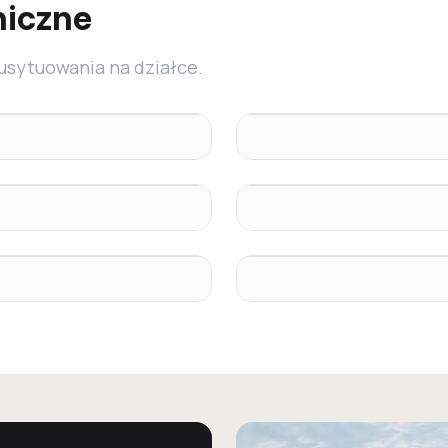
niczne
 usytuowania na działce.