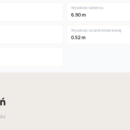
Wysokość kalenicy
6.90 m
Wysokość ścianki kolankowej
0.52 m
eń
niu