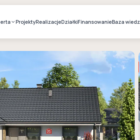
erta
Projekty
Realizacje
Działki
Finansowanie
Baza wied