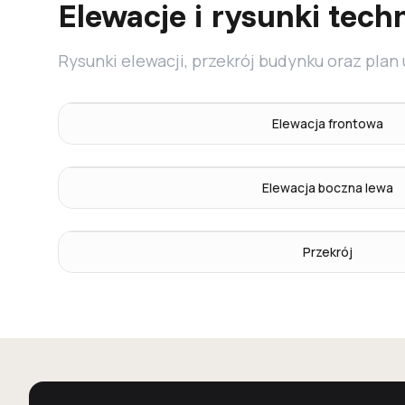
Elewacje i rysunki tech
Rysunki elewacji, przekrój budynku oraz plan
Elewacja frontowa
Elewacja boczna lewa
Przekrój