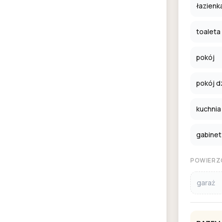
łazienk
toaleta
pokój
pokój d
kuchnia
gabinet
POWIERZ
garaż