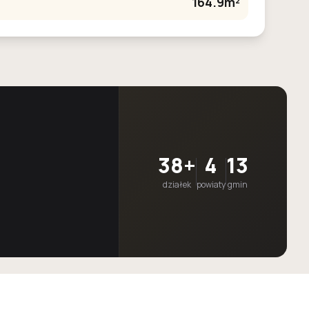
164.9m²
38+
4
13
działek
powiaty
gmin