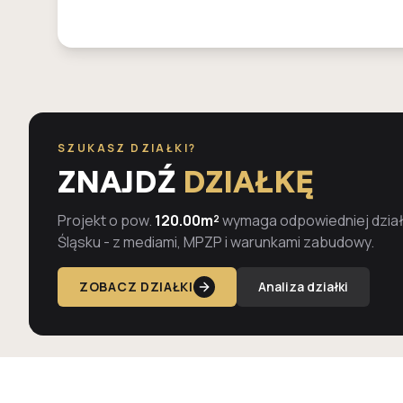
SZUKASZ DZIAŁKI?
ZNAJDŹ
DZIAŁKĘ
Projekt o pow.
120.00m²
wymaga odpowiedniej działk
Śląsku - z mediami, MPZP i warunkami zabudowy.
ZOBACZ DZIAŁKI
Analiza działki