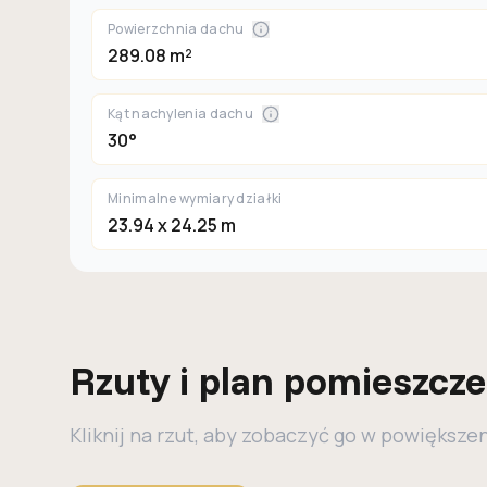
Powierzchnia dachu
289.08 m²
Kąt nachylenia dachu
30°
Minimalne wymiary działki
23.94 x 24.25 m
Rzuty i plan pomieszcz
Kliknij na rzut, aby zobaczyć go w powiększe