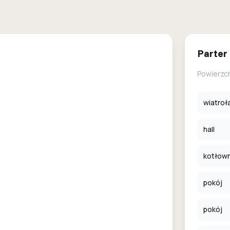
Parter
Powierzc
wiatroł
hall
kotłown
pokój
pokój