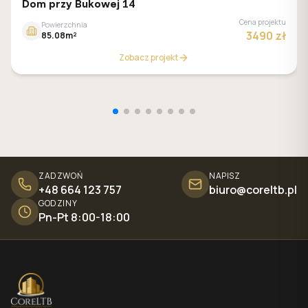
GALERIA DOMÓW
Dom przy Bukowej 14
Cena projektu
Powierzchnia
3490 zł
85.08m²
Zobacz projekt
ZADZWOŃ
NAPISZ
+48 664 123 757
biuro@coreltb.pl
GODZINY
Pn-Pt 8:00-18:00