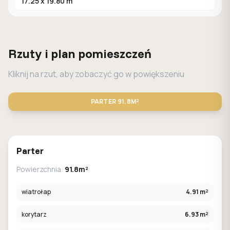
17.25 x 19.80 m
Rzuty i plan pomieszczeń
Kliknij na rzut, aby zobaczyć go w powiększeniu
PARTER
91.8M²
STANDARD
LUSTRO
Parter
Powierzchnia:
91.8m²
wiatrołap
4.91 m²
korytarz
6.93 m²