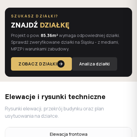
SZUKASZ DZIAŁKI?
ZNAJDŹ
DZIAŁKĘ
Projekt o pow.
85.36m²
wymaga odpowiedniej działki.
Sprawdź zweryfikowane działki na Śląsku - z mediami,
MPZP i warunkami zabudowy.
ZOBACZ DZIAŁKI
Analiza działki
Elewacje i rysunki techniczne
Rysunki elewacji, przekrój budynku oraz plan
usytuowania na działce.
Elewacja frontowa