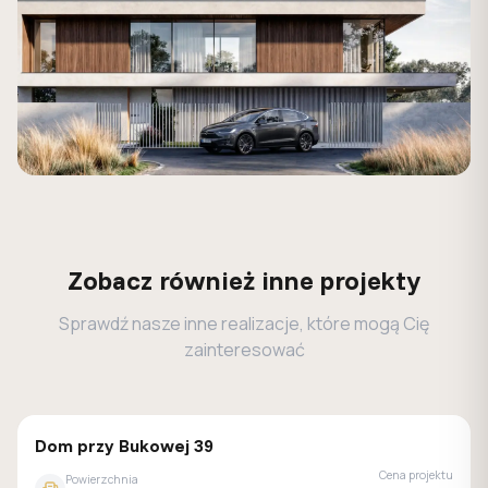
Zobacz również inne projekty
Sprawdź nasze inne realizacje, które mogą Cię
zainteresować
GALERIA DOMÓW
Dom przy Bukowej 39
Cena projektu
Powierzchnia