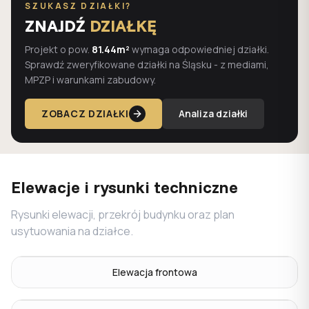
SZUKASZ DZIAŁKI?
ZNAJDŹ
DZIAŁKĘ
Projekt o pow.
81.44m²
wymaga odpowiedniej działki.
Sprawdź zweryfikowane działki na Śląsku - z mediami,
MPZP i warunkami zabudowy.
ZOBACZ DZIAŁKI
Analiza działki
Elewacje i rysunki techniczne
Rysunki elewacji, przekrój budynku oraz plan
usytuowania na działce.
Elewacja frontowa