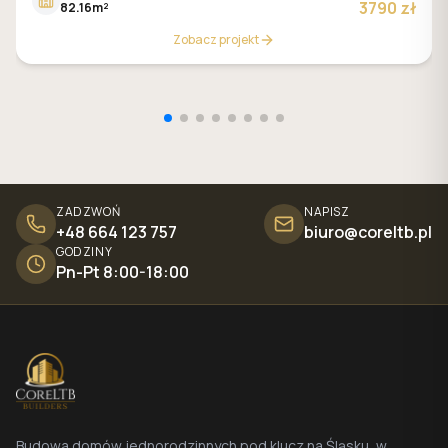
3790 zł
82.16m²
Zobacz projekt
ZADZWOŃ
NAPISZ
+48 664 123 757
biuro@coreltb.pl
GODZINY
Pn-Pt 8:00-18:00
Budowa domów jednorodzinnych pod klucz na Śląsku, w