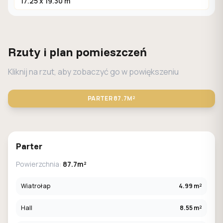
17.25 x 19.30 m
Rzuty i plan pomieszczeń
Kliknij na rzut, aby zobaczyć go w powiększeniu
PARTER
87.7M²
STANDARD
LUSTRO
Parter
Powierzchnia:
87.7m²
Wiatrołap
4.99 m²
Hall
8.55 m²