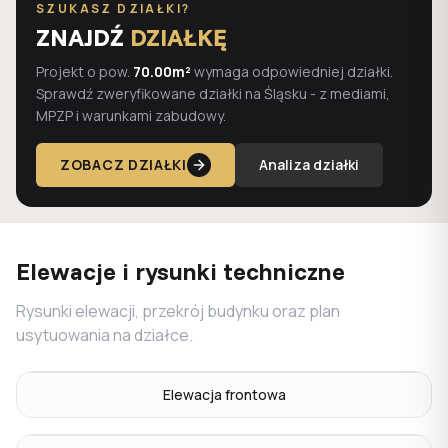
SZUKASZ DZIAŁKI?
ZNAJDŹ
DZIAŁKĘ
Projekt o pow.
70.00m²
wymaga odpowiedniej działki.
Sprawdź zweryfikowane działki na Śląsku - z mediami,
MPZP i warunkami zabudowy.
ZOBACZ DZIAŁKI
Analiza działki
Elewacje i rysunki techniczne
Rysunki elewacji, przekrój budynku oraz plan
usytuowania na działce.
Elewacja frontowa