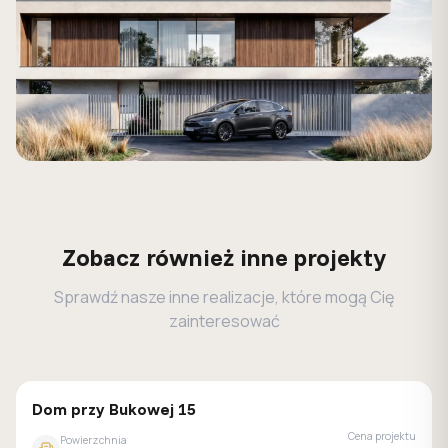
Zobacz również inne projekty
Sprawdź nasze inne realizacje, które mogą Cię
zainteresować
GALERIA DOMÓW
Dom przy Bukowej 15
Cena projektu
Powierzchnia