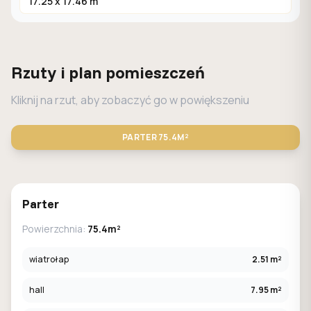
17.25 x 17.46 m
Rzuty i plan pomieszczeń
Kliknij na rzut, aby zobaczyć go w powiększeniu
PARTER
75.4M²
STANDARD
LUSTRO
Parter
Powierzchnia:
75.4m²
wiatrołap
2.51 m²
hall
7.95 m²