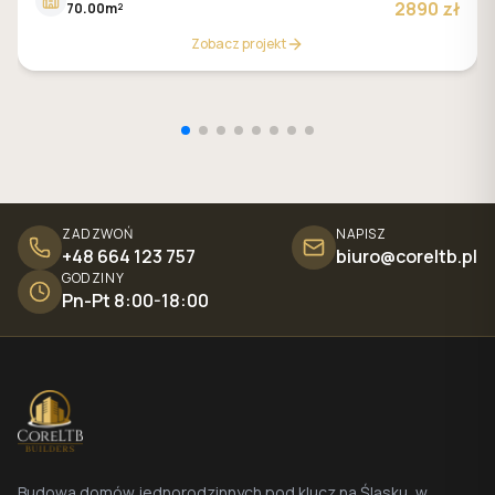
2890 zł
70.00m²
Zobacz projekt
ZADZWOŃ
NAPISZ
+48 664 123 757
biuro@coreltb.pl
GODZINY
Pn-Pt 8:00-18:00
Budowa domów jednorodzinnych pod klucz na Śląsku, w