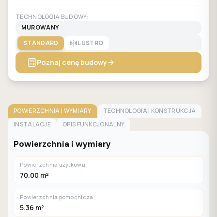
TECHNOLOGIA BUDOWY:
MUROWANY
STANDARD
LUSTRO
Poznaj cenę budowy
POWIERZCHNIA I WYMIARY
TECHNOLOGIA I KONSTRUKCJA
INSTALACJE
OPIS FUNKCJONALNY
Powierzchnia i wymiary
Powierzchnia użytkowa
70.00 m²
Powierzchnia pomocnicza
5.36 m²