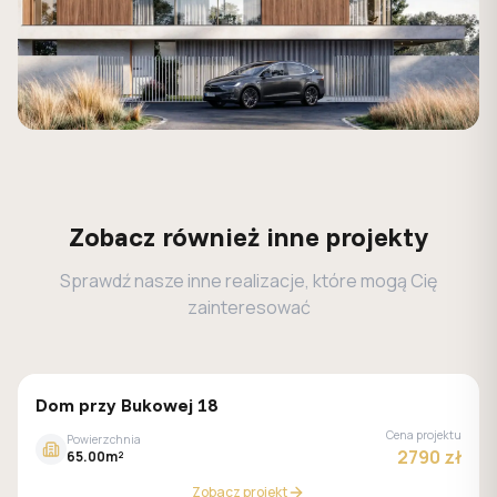
Zobacz również inne projekty
Sprawdź nasze inne realizacje, które mogą Cię
zainteresować
GALERIA DOMÓW
Dom przy Bukowej 18
Cena projektu
Powierzchnia
2790 zł
65.00m²
Zobacz projekt