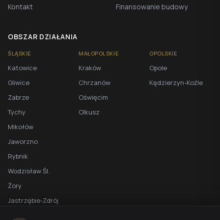
Kontakt
Finansowanie budowy
OBSZAR DZIAŁANIA
ŚLĄSKIE
MAŁOPOLSKIE
OPOLSKIE
Katowice
Kraków
Opole
Gliwice
Chrzanów
Kędzierzyn-Koźle
Zabrze
Oświęcim
Tychy
Olkusz
Mikołów
Jaworzno
Rybnik
Wodzisław Śl.
Żory
Jastrzębie-Zdrój
Racibórz