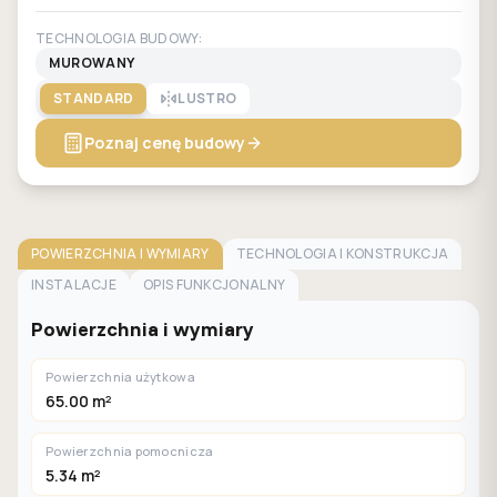
TECHNOLOGIA BUDOWY:
MUROWANY
STANDARD
LUSTRO
Poznaj cenę budowy
POWIERZCHNIA I WYMIARY
TECHNOLOGIA I KONSTRUKCJA
INSTALACJE
OPIS FUNKCJONALNY
Powierzchnia i wymiary
Powierzchnia użytkowa
65.00 m²
Powierzchnia pomocnicza
5.34 m²