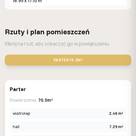
16.95 x 17.10 m
Rzuty i plan pomieszczeń
Kliknij na rzut, aby zobaczyć go w powiększeniu
PARTER
70.3M²
STANDARD
LUSTRO
Parter
Powierzchnia:
70.3m²
wiatrołap
2.46 m²
hall
7.29 m²