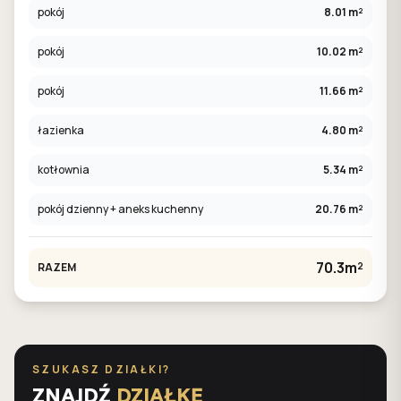
pokój
8.01 m²
pokój
10.02 m²
pokój
11.66 m²
łazienka
4.80 m²
kotłownia
5.34 m²
pokój dzienny + aneks kuchenny
20.76 m²
70.3m²
RAZEM
SZUKASZ DZIAŁKI?
ZNAJDŹ
DZIAŁKĘ