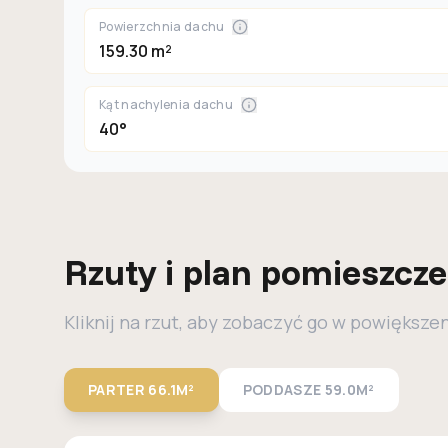
Powierzchnia dachu
159.30 m²
Kąt nachylenia dachu
40°
Rzuty i plan pomieszcz
Kliknij na rzut, aby zobaczyć go w powiększe
PARTER
66.1M²
PODDASZE
59.0M²