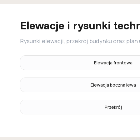
Elewacje i rysunki tech
Rysunki elewacji, przekrój budynku oraz plan
Elewacja frontowa
Elewacja boczna lewa
Przekrój