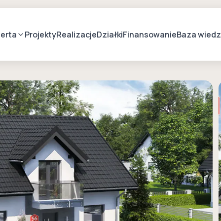
erta
Projekty
Realizacje
Działki
Finansowanie
Baza wied