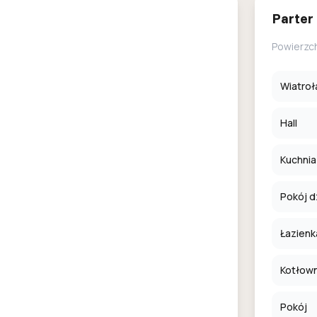
Parter
Powierzc
Wiatroł
Hall
Kuchnia 
Pokój d
Łazienk
Kotłown
Pokój