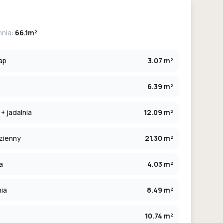
hnia:
66.1m²
ap
3.07 m²
6.39 m²
+ jadalnia
12.09 m²
zienny
21.30 m²
a
4.03 m²
ia
8.49 m²
10.74 m²