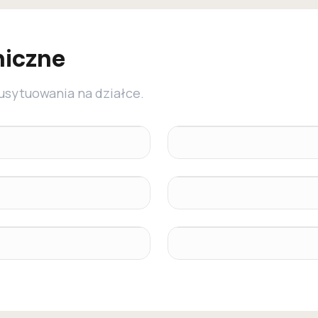
niczne
 usytuowania na działce.