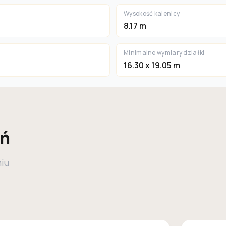
Wysokość kalenicy
8.17 m
Minimalne wymiary działki
16.30 x 19.05 m
eń
niu