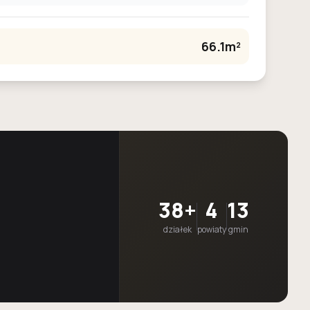
66.1m²
38+
4
13
działek
powiaty
gmin