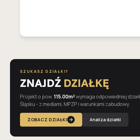
SZUKASZ DZIAŁKI?
ZNAJDŹ
DZIAŁKĘ
Projekt o pow.
115.00m²
wymaga odpowiedniej działk
Śląsku - z mediami, MPZP i warunkami zabudowy.
ZOBACZ DZIAŁKI
Analiza działki