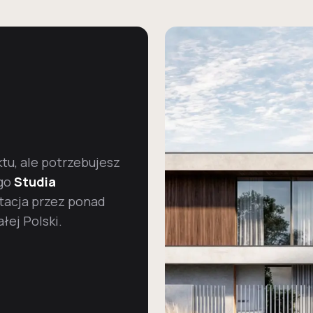
u, ale potrzebujesz
go
Studia
tacja przez ponad
łej Polski.