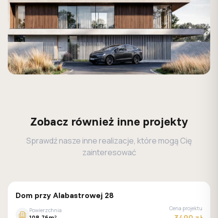
Zobacz również inne projekty
Sprawdź nasze inne realizacje, które mogą Cię
zainteresować
GALERIA DOMÓW
Dom przy Alabastrowej 28
Cena projektu
Powierzchnia
108.76m²