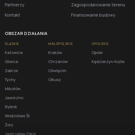
Partnerzy
Zagospodarowanie terenu
Kontakt
Finansowanie budowy
OBSZAR DZIAŁANIA
ŚLĄSKIE
MAŁOPOLSKIE
OPOLSKIE
Katowice
Kraków
Opole
Gliwice
Chrzanów
Kędzierzyn-Koźle
Zabrze
Oświęcim
Tychy
Olkusz
Mikołów
Jaworzno
Rybnik
Wodzisław Śl.
Żory
Jastrzębie-Zdrój