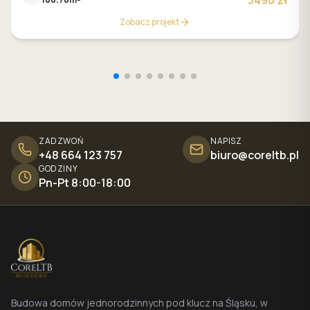
3490 zł
Zobacz projekt
ZADZWOŃ
NAPISZ
+48 664 123 757
biuro@coreltb.pl
GODZINY
Pn-Pt 8:00-18:00
Budowa domów jednorodzinnych pod klucz na Śląsku, w