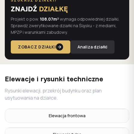
SZUKASZ DZIAŁKI?
ZNAJDŹ
DZIAŁKĘ
Projekt o pow.
108.07m²
wymaga odpowiedniej działki.
Sprawdź zweryfikowane działki na Śląsku - z mediami,
MPZP i warunkami zabudowy.
ZOBACZ DZIAŁKI
Analiza działki
Elewacje i rysunki techniczne
Rysunki elewacji, przekrój budynku oraz plan
usytuowania na działce.
Elewacja frontowa