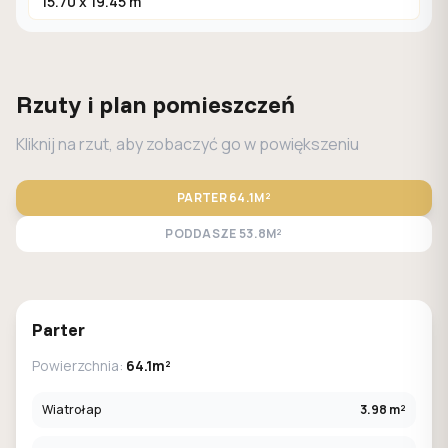
15.70 x 19.45 m
Rzuty i plan pomieszczeń
Kliknij na rzut, aby zobaczyć go w powiększeniu
PARTER
64.1M²
PODDASZE
53.8M²
STANDARD
LUSTRO
Parter
Powierzchnia:
64.1m²
Wiatrołap
3.98 m²