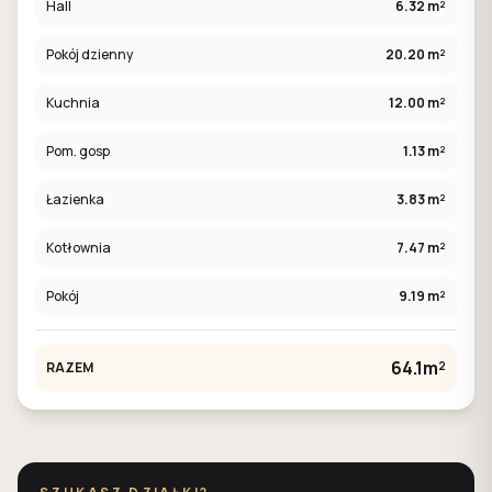
Hall
6.32 m²
Pokój dzienny
20.20 m²
Kuchnia
12.00 m²
Pom. gosp
1.13 m²
Łazienka
3.83 m²
Kotłownia
7.47 m²
Pokój
9.19 m²
64.1m²
RAZEM