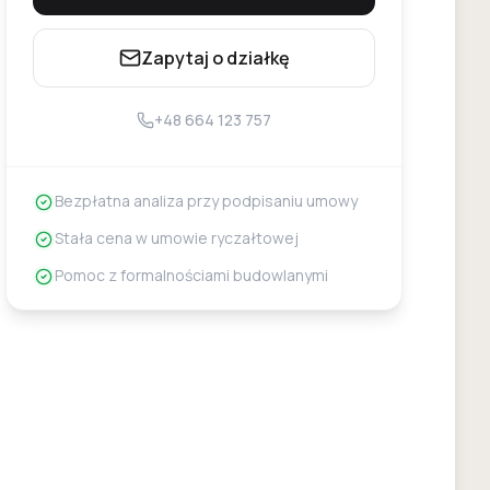
Zapytaj o działkę
+48 664 123 757
Bezpłatna analiza przy podpisaniu umowy
Stała cena w umowie ryczałtowej
Pomoc z formalnościami budowlanymi