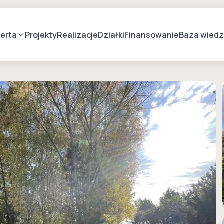
erta
Projekty
Realizacje
Działki
Finansowanie
Baza wied