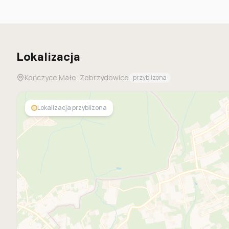
Lokalizacja
Kończyce Małe, Zebrzydowice
przyblizona
Lokalizacja przyblizona