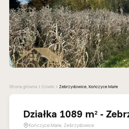
Strona główna
Działki
Zebrzydowice, Kończyce Małe
Działka
1089
m
-
Zebr
2
Kończyce Małe, Zebrzydowice