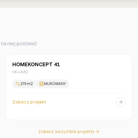
 na niej postawić
Jednorodzinny
HOMEKONCEPT 41
HK-4682
219
m2
MUROWANY
Zobacz projekt
Zobacz wszystkie projekty