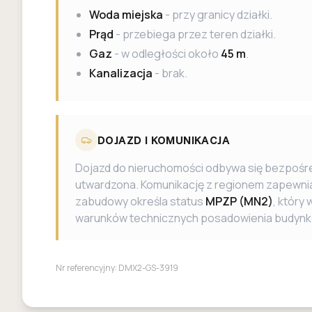
Woda miejska
- przy granicy działki.
Prąd
- przebiega przez teren działki.
Gaz
- w odległości około
45 m
.
Kanalizacja
- brak.
DOJAZD I KOMUNIKACJA
Dojazd do nieruchomości odbywa się bezpośr
utwardzona. Komunikację z regionem zapewni
zabudowy określa status
MPZP (MN2)
, który
warunków technicznych posadowienia budynk
Nr referencyjny:
DMX2-GS-3919