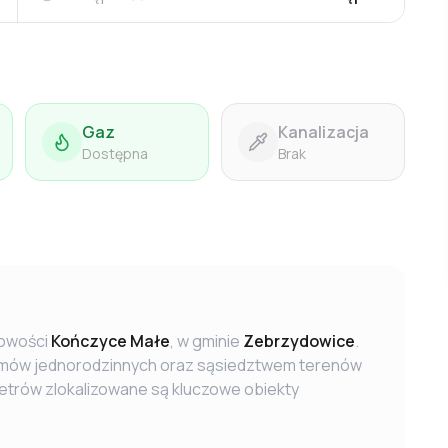
Gaz
Kanalizacja
Dostępna
Brak
cowości
Kończyce Małe
, w gminie
Zebrzydowice
.
domów jednorodzinnych oraz sąsiedztwem terenów
etrów zlokalizowane są kluczowe obiekty