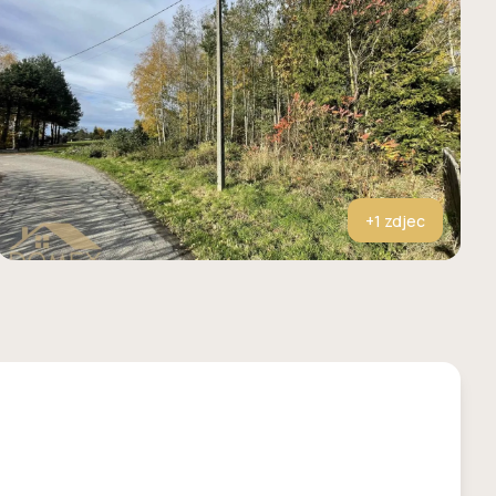
+
1
zdjec