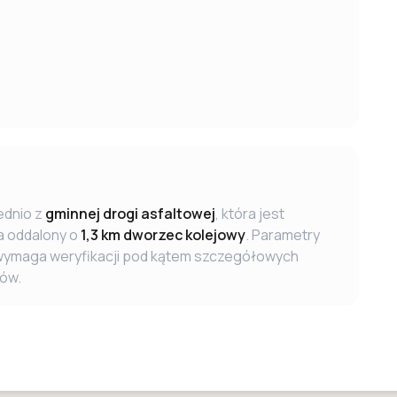
ednio z
gminnej drogi asfaltowej
, która jest
a oddalony o
1,3 km dworzec kolejowy
. Parametry
 wymaga weryfikacji pod kątem szczegółowych
ów.