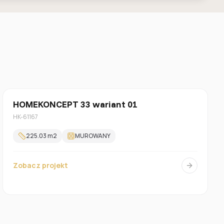
Z poddaszem
HOMEKONCEPT 33 wariant 01
HK-61167
225.03
m2
MUROWANY
Zobacz projekt