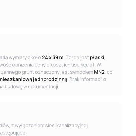
ada wymiary około
24 x 39 m
. Teren jest
płaski
,
wość obniżenia ceny o koszt ich usunięcia). W
rzennego grunt oznaczony jest symbolem
MN2
, co
ieszkaniową jednorodzinną
. Brak informacji o
na budowę w dokumentacji.
w, z wyłączeniem sieci kanalizacyjnej.
następująco: