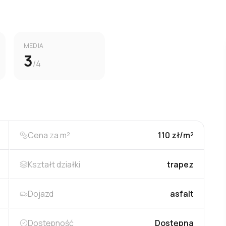
MEDIA
3
/4
Cena za m²
110 zł/m²
Kształt działki
trapez
Dojazd
asfalt
Dostępność
Dostępna