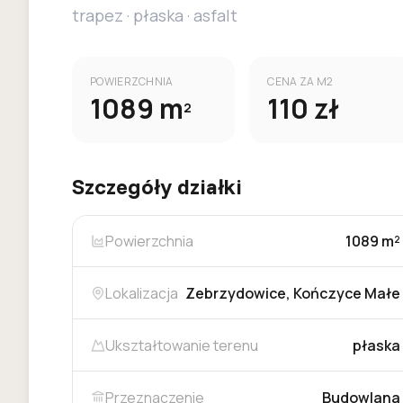
trapez
·
płaska
·
asfalt
POWIERZCHNIA
CENA ZA M2
1089
m
110
zł
2
Szczegóły działki
Powierzchnia
1089 m²
Lokalizacja
Zebrzydowice, Kończyce Małe
Ukształtowanie terenu
płaska
Przeznaczenie
Budowlana