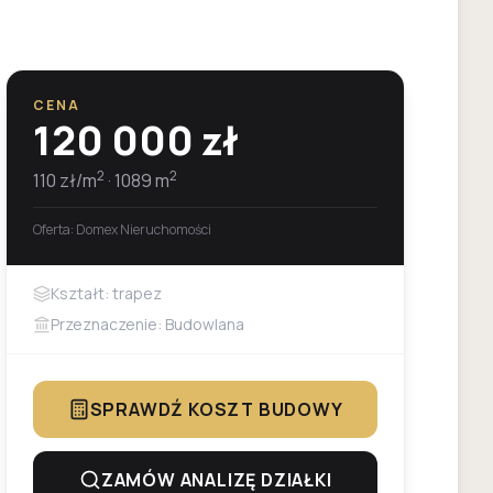
CENA
120 000
zł
2
2
110
zł/m
·
1089
m
Oferta:
Domex Nieruchomości
Kształt: trapez
Przeznaczenie: Budowlana
SPRAWDŹ KOSZT BUDOWY
ZAMÓW ANALIZĘ DZIAŁKI