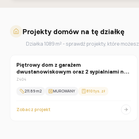
Projekty domów na tę działkę
Działka
1089
m² - sprawdź projekty, które możesz
Z poddaszem
Piętrowy dom z garażem
dwustanowiskowym oraz 2 sypialniami na
parterze.
Z404
211.89
m2
MUROWANY
810 tys. zł
Zobacz projekt