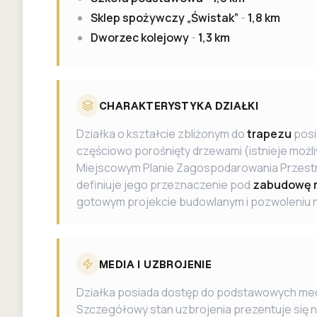
Sklep spożywczy „Świstak”
-
1,8 km
Dworzec kolejowy
-
1,3 km
CHARAKTERYSTYKA DZIAŁKI
Działka o kształcie zbliżonym do
trapezu
posi
częściowo porośnięty drzewami (istnieje możli
Miejscowym Planie Zagospodarowania Przest
definiuje jego przeznaczenie pod
zabudowę m
gotowym projekcie budowlanym i pozwoleniu 
MEDIA I UZBROJENIE
Działka posiada dostęp do podstawowych medió
Szczegółowy stan uzbrojenia prezentuje się 