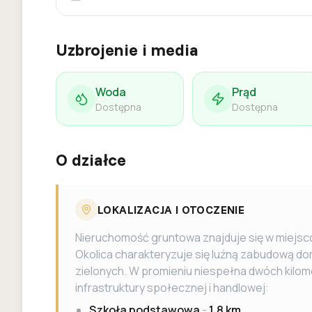
Uzbrojenie i media
Woda
Prąd
Dostępna
Dostępna
O działce
LOKALIZACJA I OTOCZENIE
Nieruchomość gruntowa znajduje się w miejs
Okolica charakteryzuje się luźną zabudową 
zielonych. W promieniu niespełna dwóch kilom
infrastruktury społecznej i handlowej:
Szkoła podstawowa
-
1,8 km