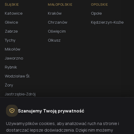
ŚLĄSKIE
MAŁOPOLSKIE
OPOLSKIE
Katowice
Kraków
Opole
Gliwice
Chrzanów
Kędzierzyn-Koźle
Zabrze
Oświęcim
Tychy
Olkusz
Mikołów
Jaworzno
Rybnik
Wodzisław Śl.
Żory
Jastrzębie-Zdrój
Racibórz
Szanujemy Twoją prywatność
BEZPŁATNA WYCENA
Używamy plików cookies, aby analizować ruch na stronie i
dostarczać lepsze doświadczenia. Dzięki nim możemy
Planujesz budowę domu? Skontaktuj się z nami - przygotujemy