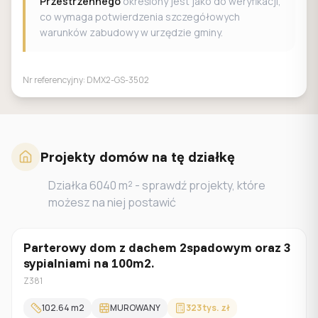
Przestrzennego
określony jest jako do weryfikacji,
co wymaga potwierdzenia szczegółowych
warunków zabudowy w urzędzie gminy.
Nr referencyjny:
DMX2-GS-3502
Projekty domów na tę działkę
Działka
6040
m² - sprawdź projekty, które
możesz na niej postawić
Parterowy dom z dachem 2spadowym oraz 3
Parterowy
sypialniami na 100m2.
Z381
102.64
m2
MUROWANY
323 tys. zł