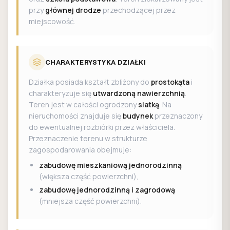
przy
głównej drodze
przechodzącej przez
miejscowość.
CHARAKTERYSTYKA DZIAŁKI
Działka posiada kształt zbliżony do
prostokąta
i
charakteryzuje się
utwardzoną nawierzchnią
.
Teren jest w całości ogrodzony
siatką
. Na
nieruchomości znajduje się
budynek
przeznaczony
do ewentualnej rozbiórki przez właściciela.
Przeznaczenie terenu w strukturze
zagospodarowania obejmuje:
zabudowę mieszkaniową jednorodzinną
(większa część powierzchni),
zabudowę jednorodzinną i zagrodową
(mniejsza część powierzchni).