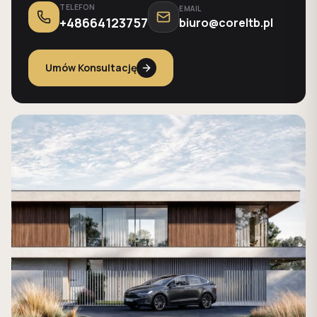
TELEFON
EMAIL
+48664123757
biuro@coreltb.pl
Umów Konsultację