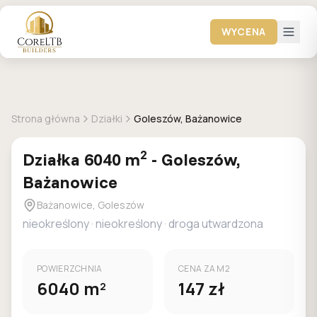
WYCENA
+
2
zdjec
DOSTEPNA
Strona główna
Działki
Goleszów, Bażanowice
2
Działka
6040
m
-
Goleszów,
Bażanowice
Bażanowice, Goleszów
nieokreślony
·
nieokreślony
·
droga utwardzona
POWIERZCHNIA
CENA ZA M2
6040
m
147
zł
2