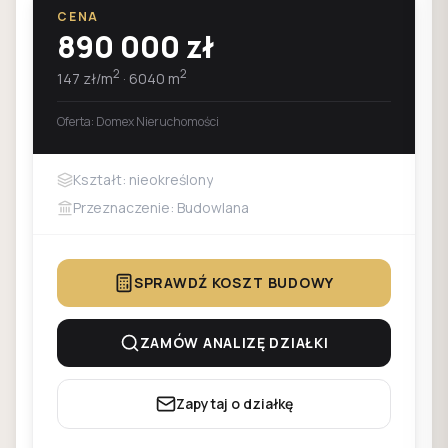
CENA
890 000
zł
2
2
147
zł/m
·
6040
m
Oferta:
Domex Nieruchomości
Kształt: nieokreślony
Przeznaczenie: Budowlana
SPRAWDŹ KOSZT BUDOWY
ZAMÓW ANALIZĘ DZIAŁKI
Zapytaj o działkę