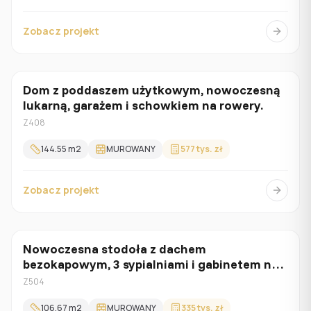
Zobacz projekt
Dom z poddaszem użytkowym, nowoczesną
Z poddaszem
lukarną, garażem i schowkiem na rowery.
Z408
144.55
m2
MUROWANY
577 tys. zł
Zobacz projekt
Nowoczesna stodoła z dachem
Parterowy
bezokapowym, 3 sypialniami i gabinetem na
parterze
Z504
106.67
m2
MUROWANY
335 tys. zł