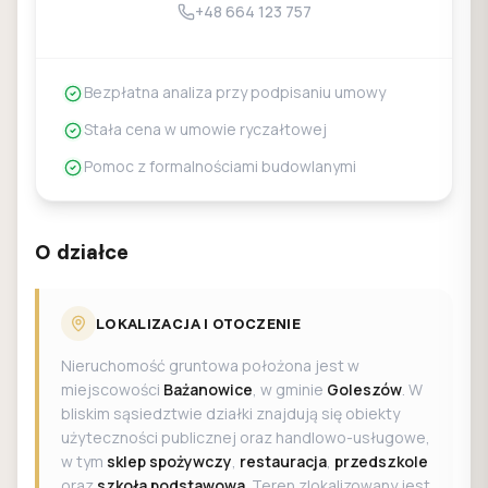
+48 664 123 757
Bezpłatna analiza przy podpisaniu umowy
Stała cena w umowie ryczałtowej
Pomoc z formalnościami budowlanymi
O działce
LOKALIZACJA I OTOCZENIE
Nieruchomość gruntowa położona jest w
miejscowości
Bażanowice
, w gminie
Goleszów
. W
bliskim sąsiedztwie działki znajdują się obiekty
użyteczności publicznej oraz handlowo-usługowe,
w tym
sklep spożywczy
,
restauracja
,
przedszkole
oraz
szkoła podstawowa
. Teren zlokalizowany jest