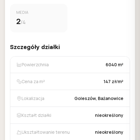
MEDIA
2
/4
Szczegóły działki
Powierzchnia
6040 m²
Cena za m²
147 zł/m²
Lokalizacja
Goleszów, Bażanowice
Kształt działki
nieokreślony
Ukształtowanie terenu
nieokreślony