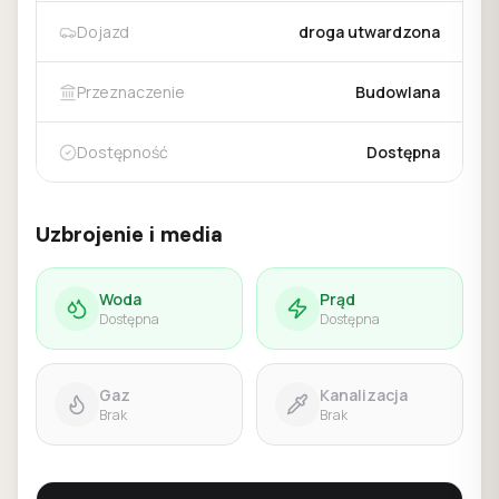
Dojazd
droga utwardzona
Przeznaczenie
Budowlana
Dostępność
Dostępna
Uzbrojenie i media
Woda
Prąd
Dostępna
Dostępna
Gaz
Kanalizacja
Brak
Brak