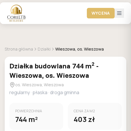
WYCENA
DOSTEPNA
MPZP
Strona główna
Działki
Wieszowa, os. Wieszowa
2
Działka
budowlana
744
m
-
Wieszowa, os. Wieszowa
os. Wieszowa, Wieszowa
regularny
·
płaska
·
droga gminna
POWIERZCHNIA
CENA ZA M2
744
m
403
zł
2