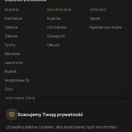
ŚLĄSKIE
MAŁOPOLSKIE
OPOLSKIE
Katowice
Kraków
Opole
Gliwice
Chrzanów
Kędzierzyn-Koźle
Zabrze
Oświęcim
Tychy
Olkusz
Mikołów
Jaworzno
Rybnik
Wodzisław Śl.
Żory
Jastrzębie-Zdrój
Racibórz
Szanujemy Twoją prywatność
BEZPŁATNA WYCENA
Używamy plików cookies, aby analizować ruch na stronie i