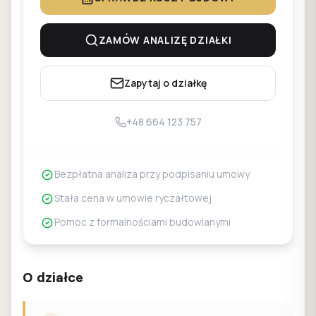
ZAMÓW ANALIZĘ DZIAŁKI
Zapytaj o działkę
+48 664 123 757
Bezpłatna analiza przy podpisaniu umowy
Stała cena w umowie ryczałtowej
Pomoc z formalnościami budowlanymi
O działce