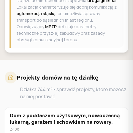
Dojazd do nieruchomości zapewnia
droga gminna
.
Lokalizacja charakteryzuje się dobrą komunikacją z
aglomeracją śląską
, co umożliwia sprawny
transport do sąsiednich miast regionu.
Obowiązujący
MPZP
definiuje parametry
techniczne przyszłej zabudowy oraz zasady
obsługi komunikacyjnej terenu.
Projekty domów na tę działkę
Działka
744
m² - sprawdź projekty, które możesz
na niej postawić
Dom z poddaszem użytkowym, nowoczesną
Z poddaszem
lukarną, garażem i schowkiem na rowery.
Z408