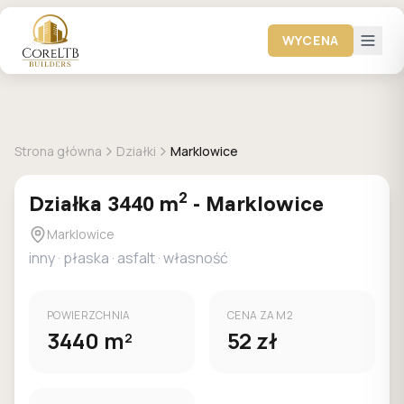
WYCENA
+
8
zdjec
DOSTEPNA
Strona główna
Działki
Marklowice
2
Działka
3440
m
-
Marklowice
Marklowice
inny
·
płaska
·
asfalt
· własność
POWIERZCHNIA
CENA ZA M2
3440
m
52
zł
2