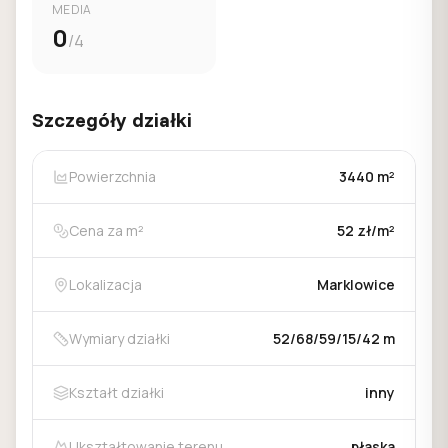
MEDIA
0
/4
Szczegóły działki
Powierzchnia
3440 m²
Cena za m²
52 zł/m²
Lokalizacja
Marklowice
Wymiary działki
52/68/59/15/42 m
Kształt działki
inny
Ukształtowanie terenu
płaska