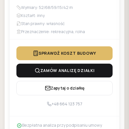
Wymiary: 52/68/59/15/42 m
Kształt: inny
Stan prawny: własność
Przeznaczenie: rekreacyjna, rolna
SPRAWDŹ KOSZT BUDOWY
ZAMÓW ANALIZĘ DZIAŁKI
Zapytaj o działkę
+48 664 123 757
Bezpłatna analiza przy podpisaniu umowy