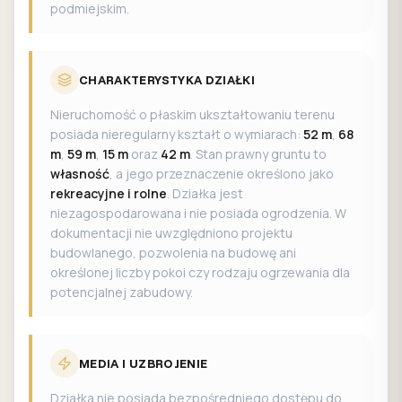
podmiejskim.
CHARAKTERYSTYKA DZIAŁKI
Nieruchomość o płaskim ukształtowaniu terenu
posiada nieregularny kształt o wymiarach:
52 m
,
68
m
,
59 m
,
15 m
oraz
42 m
. Stan prawny gruntu to
własność
, a jego przeznaczenie określono jako
rekreacyjne i rolne
. Działka jest
niezagospodarowana i nie posiada ogrodzenia. W
dokumentacji nie uwzględniono projektu
budowlanego, pozwolenia na budowę ani
określonej liczby pokoi czy rodzaju ogrzewania dla
potencjalnej zabudowy.
MEDIA I UZBROJENIE
Działka nie posiada bezpośredniego dostępu do