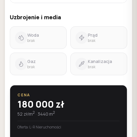
Uzbrojenie i media
Woda
Prąd
brak
brak
Gaz
Kanalizacja
brak
brak
CENA
180 000
zł
2
2
52
zł/m
·
3440
m
Oferta:
L-R Nieruchomości