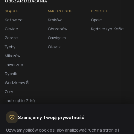
OBSZAR DZIAŁANIA
ŚLĄSKIE
MAŁOPOLSKIE
OPOLSKIE
Katowice
Kraków
Opole
Gliwice
Chrzanów
Kędzierzyn-Koźle
Zabrze
Oświęcim
Tychy
Olkusz
Mikołów
Jaworzno
Rybnik
Wodzisław Śl.
Żory
Jastrzębie-Zdrój
Racibórz
Szanujemy Twoją prywatność
BEZPŁATNA WYCENA
Używamy plików cookies, aby analizować ruch na stronie i