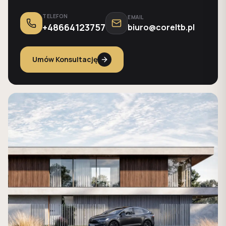
TELEFON
EMAIL
+48664123757
biuro@coreltb.pl
Umów Konsultację