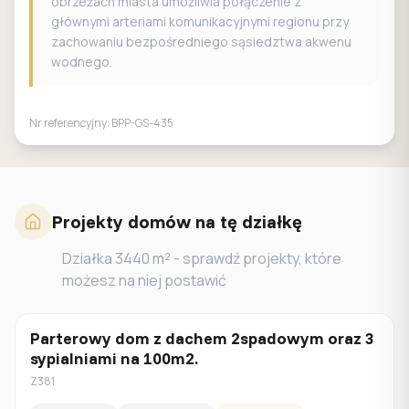
obrzeżach miasta umożliwia połączenie z
głównymi arteriami komunikacyjnymi regionu przy
zachowaniu bezpośredniego sąsiedztwa akwenu
wodnego.
Nr referencyjny:
BPP-GS-435
Projekty domów na tę działkę
Działka
3440
m² - sprawdź projekty, które
możesz na niej postawić
Parterowy dom z dachem 2spadowym oraz 3
Parterowy
sypialniami na 100m2.
Z381