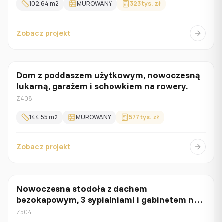
102.64
m2
MUROWANY
323 tys. zł
Zobacz projekt
Dom z poddaszem użytkowym, nowoczesną
Z poddaszem
lukarną, garażem i schowkiem na rowery.
Z408
144.55
m2
MUROWANY
577 tys. zł
Zobacz projekt
Nowoczesna stodoła z dachem
Parterowy
bezokapowym, 3 sypialniami i gabinetem na
parterze
Z504