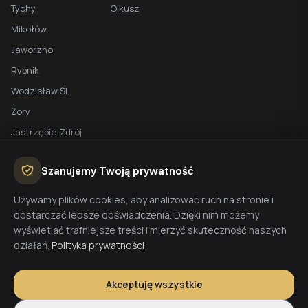
Tychy
Olkusz
Mikołów
Jaworzno
Rybnik
Wodzisław Śl.
Żory
Jastrzębie-Zdrój
Racibórz
Szanujemy Twoją prywatność
BEZPŁATNA WYCENA
Używamy plików cookies, aby analizować ruch na stronie i
dostarczać lepsze doświadczenia. Dzięki nim możemy
Planujesz budowę domu? Skontaktuj się z nami - przygotujemy
wyświetlać trafniejsze treści i mierzyć skuteczność naszych
wycenę w 48h.
działań.
Polityka prywatności
Wyceń budowę
Akceptuję wszystkie