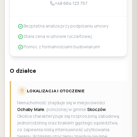
+48 664 123 757
Bezpłatna analiza przy podpisaniu umowy
Stała cena w umowie ryczałtowej
Pomoc z formalnościami budowlanymi
O działce
LOKALIZACJA I OTOCZENIE
Nieruchomość znajduje się w miejscowości
Ochaby Małe
, położonej w gminie
Skoczów
.
Okolica charakteryzuje się rozproszoną zabudową
jednorodzinną oraz brakiem gęstego sąsiedztwa,
co zapewnia niską intensywność użytkowania
terenu. W bliskim otoczeniu znajdują się inne