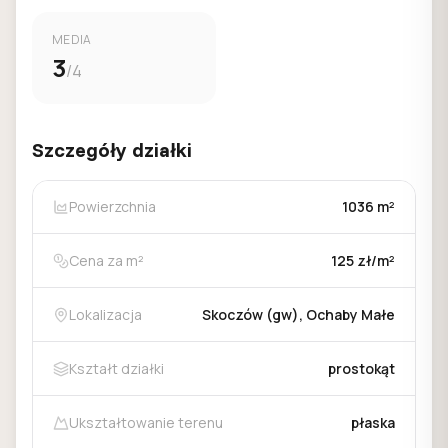
MEDIA
3
/4
Szczegóły działki
Powierzchnia
1036 m²
Cena za m²
125 zł/m²
Lokalizacja
Skoczów (gw), Ochaby Małe
Kształt działki
prostokąt
Ukształtowanie terenu
płaska