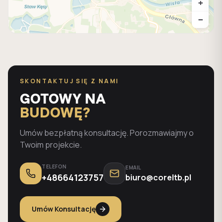
+
−
SKONTAKTUJ SIĘ Z NAMI
GOTOWY NA
BUDOWĘ?
Umów bezpłatną konsultację. Porozmawiajmy o
Twoim projekcie.
TELEFON
EMAIL
+48664123757
biuro@coreltb.pl
Umów Konsultację