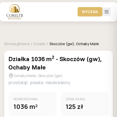
WYCENA
DOSTEPNA
Strona główna
Działki
Skoczów (gw), Ochaby Małe
2
Działka
1036
m
-
Skoczów (gw),
Ochaby Małe
Ochaby Małe, Skoczów (gw)
prostokąt
·
płaska
·
nieokreślony
POWIERZCHNIA
CENA ZA M2
1036
m
125
zł
2