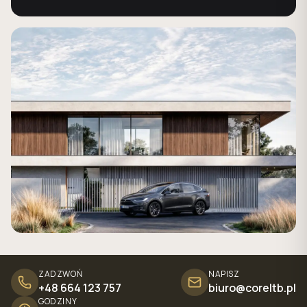
ZADZWOŃ
NAPISZ
+48 664 123 757
biuro@coreltb.pl
GODZINY