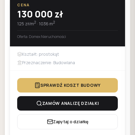
CENA
130 000
zł
2
2
125
zł/m
·
1036
m
Oferta:
Domex Nieruchomości
Kształt: prostokąt
Przeznaczenie: Budowlana
SPRAWDŹ KOSZT BUDOWY
ZAMÓW ANALIZĘ DZIAŁKI
Zapytaj o działkę