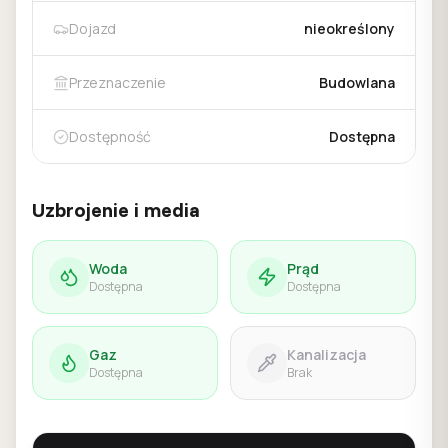
Dojazd
nieokreślony
Przeznaczenie
Budowlana
Dostępność
Dostępna
Uzbrojenie i media
Woda
Prąd
Dostępna
Dostępna
Gaz
Kanalizacja
Dostępna
Brak