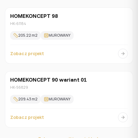
HOMEKONCEPT 98
Z poddaszem
HK-61184
205.22
m2
MUROWANY
Zobacz projekt
HOMEKONCEPT 90 wariant 01
Jednorodzinny
HK-56829
209.43
m2
MUROWANY
Zobacz projekt