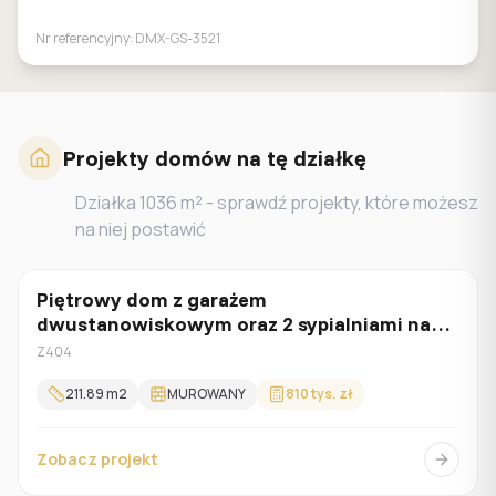
Nr referencyjny:
DMX-GS-3521
Projekty domów na tę działkę
Działka
1036
m² - sprawdź projekty, które możesz
na niej postawić
Piętrowy dom z garażem
Z poddaszem
dwustanowiskowym oraz 2 sypialniami na
parterze.
Z404
211.89
m2
MUROWANY
810 tys. zł
Zobacz projekt