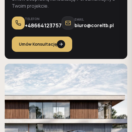
Twoim projekcie.
TELEFON
EMAIL
+48664123757
biuro@coreltb.pl
Umów Konsultację