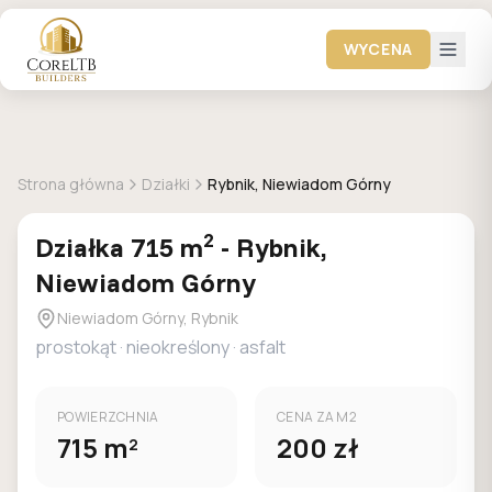
WYCENA
+
1
zdjec
DOSTEPNA
Strona główna
Działki
Rybnik, Niewiadom Górny
2
Działka
715
m
-
Rybnik,
Niewiadom Górny
Niewiadom Górny, Rybnik
prostokąt
·
nieokreślony
·
asfalt
POWIERZCHNIA
CENA ZA M2
715
m
200
zł
2