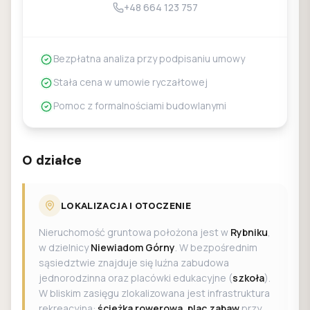
+48 664 123 757
Bezpłatna analiza przy podpisaniu umowy
Stała cena w umowie ryczałtowej
Pomoc z formalnościami budowlanymi
O działce
LOKALIZACJA I OTOCZENIE
Nieruchomość gruntowa położona jest w
Rybniku
,
w dzielnicy
Niewiadom Górny
. W bezpośrednim
sąsiedztwie znajduje się luźna zabudowa
jednorodzinna oraz placówki edukacyjne (
szkoła
).
W bliskim zasięgu zlokalizowana jest infrastruktura
rekreacyjna:
ścieżka rowerowa
,
plac zabaw
przy