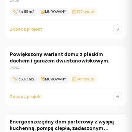
Z408
144.55
m2
MUROWANY
577 tys. zł
Zobacz projekt
Powiększony wariant domu z płaskim
Jednorodzinny
dachem i garażem dwustanowiskowym.
Zx214
138.63
m2
MUROWANY
601 tys. zł
Zobacz projekt
Energooszczędny dom parterowy z wyspą
Parterowy
kuchenną, pompą ciepła, zadaszonym