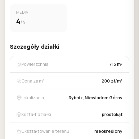
MEDIA
4
/4
Szczegóły działki
Powierzchnia
715 m²
Cena za m²
200 zł/m²
Lokalizacja
Rybnik, Niewiadom Górny
Kształt działki
prostokąt
Ukształtowanie terenu
nieokreślony