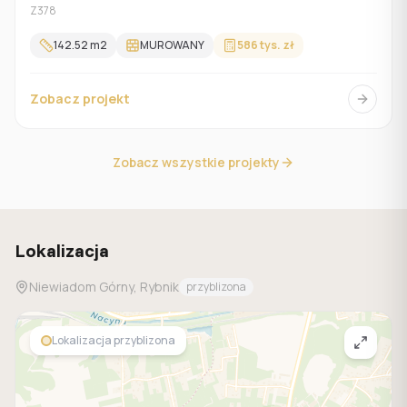
tarasem
Z378
142.52
m2
MUROWANY
586 tys. zł
Zobacz projekt
Zobacz wszystkie projekty
Lokalizacja
Niewiadom Górny, Rybnik
przyblizona
Lokalizacja przyblizona