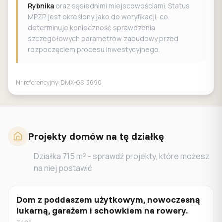
Rybnika
oraz sąsiednimi miejscowościami. Status
MPZP jest określony jako do weryfikacji, co
determinuje konieczność sprawdzenia
szczegółowych parametrów zabudowy przed
rozpoczęciem procesu inwestycyjnego.
Nr referencyjny:
DMX-GS-3690
Projekty domów na tę działkę
Działka
715
m² - sprawdź projekty, które możesz
na niej postawić
Dom z poddaszem użytkowym, nowoczesną
Z poddaszem
lukarną, garażem i schowkiem na rowery.