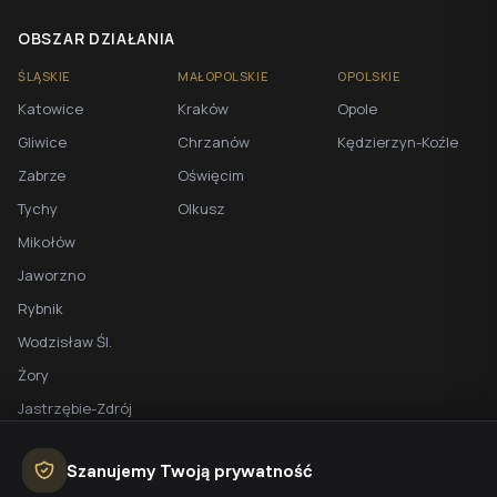
OBSZAR DZIAŁANIA
ŚLĄSKIE
MAŁOPOLSKIE
OPOLSKIE
Katowice
Kraków
Opole
Gliwice
Chrzanów
Kędzierzyn-Koźle
Zabrze
Oświęcim
Tychy
Olkusz
Mikołów
Jaworzno
Rybnik
Wodzisław Śl.
Żory
Jastrzębie-Zdrój
Racibórz
Szanujemy Twoją prywatność