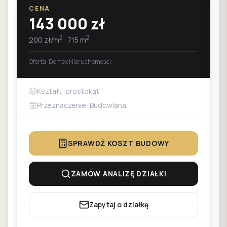
CENA
143 000
zł
2
2
200
zł/m
·
715
m
Oferta:
Domex Nieruchomości
Kształt: prostokąt
Przeznaczenie: Budowlana
SPRAWDŹ KOSZT BUDOWY
ZAMÓW ANALIZĘ DZIAŁKI
Zapytaj o działkę