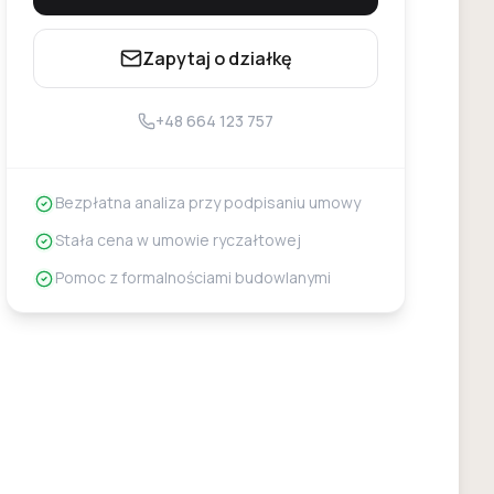
Zapytaj o działkę
+48 664 123 757
Bezpłatna analiza przy podpisaniu umowy
Stała cena w umowie ryczałtowej
Pomoc z formalnościami budowlanymi