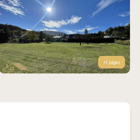
+
1
zdjec