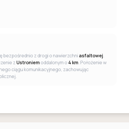
ę bezpośrednio z drogi o nawierzchni
asfaltowej
.
czenie z
Ustroniem
oddalonym o
4 km
. Położenie w
łównego ciągu komunikacyjnego, zachowując
licznej.