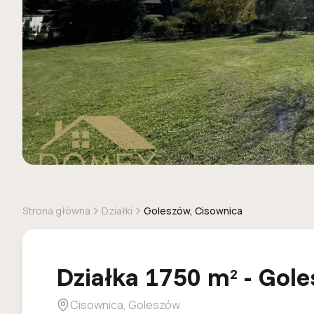
Strona główna
Działki
Goleszów, Cisownica
Działka
1750
m
-
Gole
2
Cisownica, Goleszów