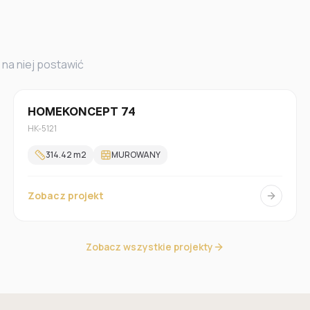
 na niej postawić
Jednorodzinny
HOMEKONCEPT 74
HK-5121
314.42
m2
MUROWANY
Zobacz projekt
Zobacz wszystkie projekty