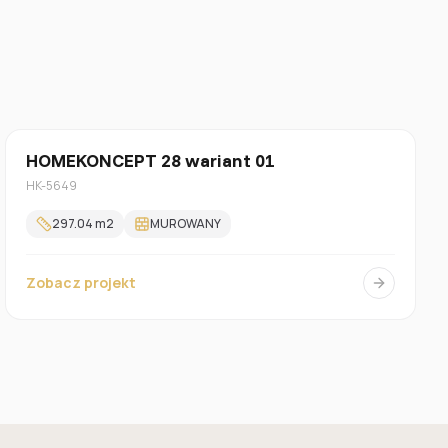
Z poddaszem
HOMEKONCEPT 28 wariant 01
HK-5649
297.04
m2
MUROWANY
Zobacz projekt