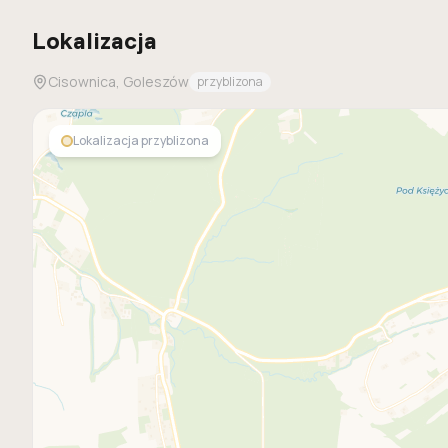
Lokalizacja
Cisownica, Goleszów
przyblizona
Lokalizacja przyblizona