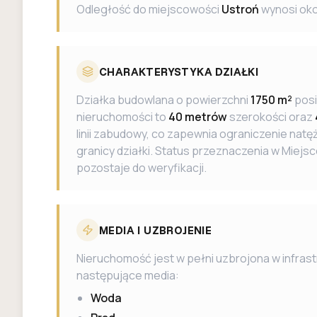
Odległość do miejscowości
Ustroń
wynosi ok
CHARAKTERYSTYKA DZIAŁKI
Działka budowlana o powierzchni
1750 m²
posi
nieruchomości to
40 metrów
szerokości oraz
linii zabudowy, co zapewnia ograniczenie na
granicy działki. Status przeznaczenia w Mie
pozostaje do weryfikacji.
MEDIA I UZBROJENIE
Nieruchomość jest w pełni uzbrojona w infrast
następujące media:
Woda