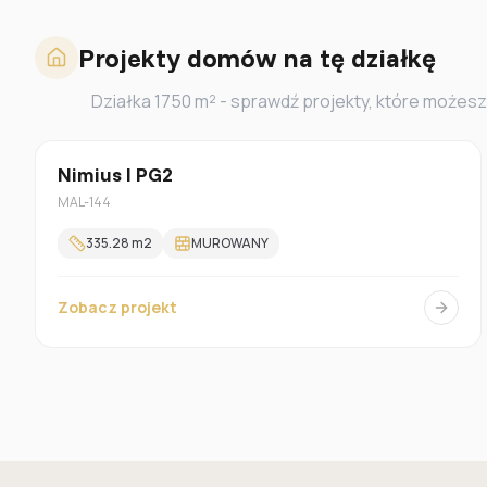
Projekty domów na tę działkę
Działka
1750
m² - sprawdź projekty, które możesz
Z poddaszem
Nimius I PG2
MAL-144
335.28
m2
MUROWANY
Zobacz projekt