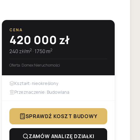
CENA
420 000
zł
2
2
240
zł/m
·
1750
m
Oferta:
Domex Nieruchomości
Kształt: nieokreślony
Przeznaczenie: Budowlana
SPRAWDŹ KOSZT BUDOWY
ZAMÓW ANALIZĘ DZIAŁKI