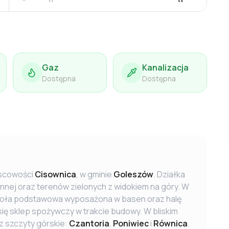
Gaz
Kanalizacja
Dostępna
Dostępna
jscowości
Cisownica
, w gminie
Goleszów
. Działka
nnej oraz terenów zielonych z widokiem na góry. W
zkoła podstawowa wyposażona w basen oraz halę
się sklep spożywczy w trakcie budowy. W bliskim
z szczyty górskie:
Czantoria
,
Poniwiec
i
Równica
.