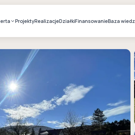
erta
Projekty
Realizacje
Działki
Finansowanie
Baza wied