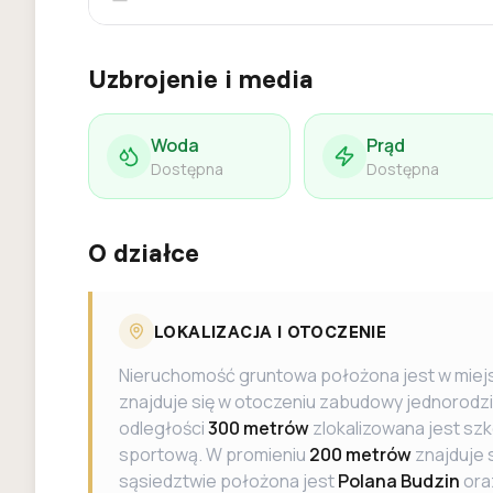
Uzbrojenie i media
Woda
Prąd
Dostępna
Dostępna
O działce
LOKALIZACJA I OTOCZENIE
Nieruchomość gruntowa położona jest w mie
znajduje się w otoczeniu zabudowy jednorodzi
odległości
300 metrów
zlokalizowana jest s
sportową. W promieniu
200 metrów
znajduje 
sąsiedztwie położona jest
Polana Budzin
ora