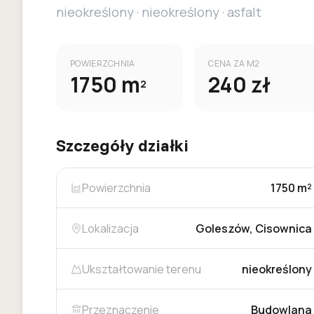
nieokreślony
·
nieokreślony
·
asfalt
POWIERZCHNIA
CENA ZA M2
1750
m
240
zł
2
Szczegóły działki
Powierzchnia
1750 m²
Lokalizacja
Goleszów, Cisownica
Ukształtowanie terenu
nieokreślony
Przeznaczenie
Budowlana