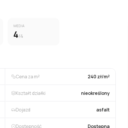
MEDIA
4
/4
Cena za m²
240 zł/m²
Kształt działki
nieokreślony
Dojazd
asfalt
Dostępność
Dostępna