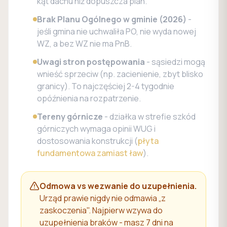
kąt dachu niż dopuszcza plan.
Brak Planu Ogólnego w gminie (2026)
-
jeśli gmina nie uchwaliła PO, nie wyda nowej
WZ, a bez WZ nie ma PnB.
Uwagi stron postępowania
- sąsiedzi mogą
wnieść sprzeciw (np. zacienienie, zbyt blisko
granicy). To najczęściej 2-4 tygodnie
opóźnienia na rozpatrzenie.
Tereny górnicze
- działka w strefie szkód
górniczych wymaga opinii WUG i
dostosowania konstrukcji (
płyta
fundamentowa zamiast ław
).
Odmowa vs wezwanie do uzupełnienia.
Urząd prawie nigdy nie odmawia „z
zaskoczenia". Najpierw wzywa do
uzupełnienia braków - masz 7 dni na