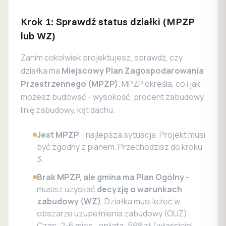
Krok 1: Sprawdź status działki (MPZP
lub WZ)
Zanim cokolwiek projektujesz, sprawdź, czy
działka ma
Miejscowy Plan Zagospodarowania
Przestrzennego (MPZP)
. MPZP określa, co i jak
możesz budować - wysokość, procent zabudowy,
linię zabudowy, kąt dachu.
Jest MPZP
- najlepsza sytuacja. Projekt musi
być zgodny z planem. Przechodzisz do kroku
3.
Brak MPZP, ale gmina ma Plan Ogólny
-
musisz uzyskać
decyzję o warunkach
zabudowy (WZ)
. Działka musi leżeć w
obszarze uzupełnienia zabudowy (OUZ).
Czas: 2-6 mies., opłata: 598 zł (właściciel