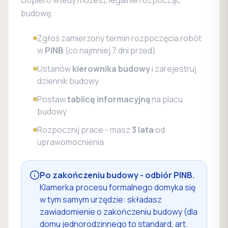
Dopiero wtedy możesz legalnie rozpocząć
budowę.
Zgłoś zamierzony termin rozpoczęcia robót
w
PINB
(co najmniej 7 dni przed)
Ustanów
kierownika budowy
i zarejestruj
dziennik budowy
Postaw
tablicę informacyjną
na placu
budowy
Rozpocznij prace - masz
3 lata
od
uprawomocnienia
Po zakończeniu budowy - odbiór PINB.
Klamerka procesu formalnego domyka się
w tym samym urzędzie: składasz
zawiadomienie o zakończeniu budowy (dla
domu jednorodzinnego to standard, art.