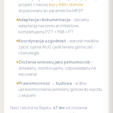
projekt z naszej
bazy 680+ domów
dopasowany do parametrów MPZP
Adaptacja i dokumentacja
- zlecamy
adaptację naszemu architektowi,
kompletujemy PZT + PAB + PT
Koordynacja uzgodnień
- warunki mediów,
zjazd, opinia WUG (jeśli tereny górnicze) -
równolegle
Złożenie wniosku jako pełnomocnik
-
składamy, monitorujemy, odpowiadamy na
wezwania
Prawomocność → budowa
- w dniu
uprawomocnienia jesteśmy gotowi do wjazdu
z ekipami
Nasz rekord na Śląsku:
47 dni
od złożenia