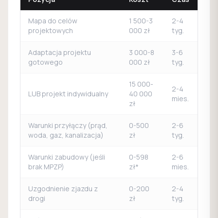
Mapa do celów
1 500-3
2-4
projektowych
000 zł
tyg.
Adaptacja projektu
3 000-8
3-6
gotowego
000 zł
tyg.
15 000-
2-4
LUB projekt indywidualny
40 000
mies.
zł
Warunki przyłączy (prąd,
0-500
2-6
woda, gaz, kanalizacja)
zł
tyg.
Warunki zabudowy (jeśli
0-598
2-6
brak MPZP)
zł*
mies.
Uzgodnienie zjazdu z
0-200
2-4
drogi
zł
tyg.