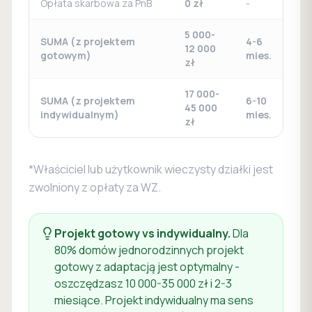
Opłata skarbowa za PnB
0 zł
-
5 000-
SUMA (z projektem
4-6
12 000
gotowym)
mies.
zł
17 000-
SUMA (z projektem
6-10
45 000
indywidualnym)
mies.
zł
*Właściciel lub użytkownik wieczysty działki jest
zwolniony z opłaty za WZ.
Projekt gotowy vs indywidualny.
Dla
80% domów jednorodzinnych projekt
gotowy z adaptacją jest optymalny -
oszczędzasz 10 000-35 000 zł i 2-3
miesiące. Projekt indywidualny ma sens