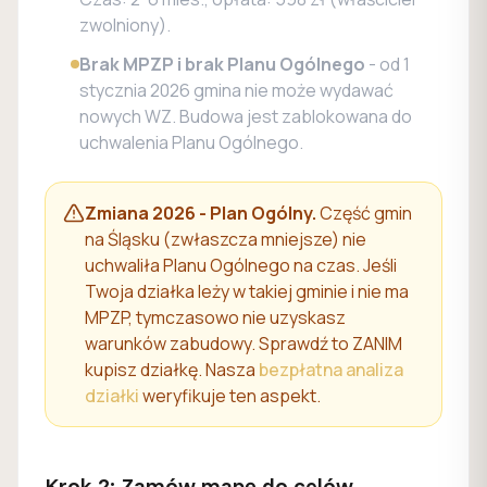
zwolniony).
Brak MPZP i brak Planu Ogólnego
- od 1
stycznia 2026 gmina nie może wydawać
nowych WZ. Budowa jest zablokowana do
uchwalenia Planu Ogólnego.
Zmiana 2026 - Plan Ogólny.
Część gmin
na Śląsku (zwłaszcza mniejsze) nie
uchwaliła Planu Ogólnego na czas. Jeśli
Twoja działka leży w takiej gminie i nie ma
MPZP, tymczasowo nie uzyskasz
warunków zabudowy. Sprawdź to ZANIM
kupisz działkę. Nasza
bezpłatna analiza
działki
weryfikuje ten aspekt.
Krok 2: Zamów mapę do celów