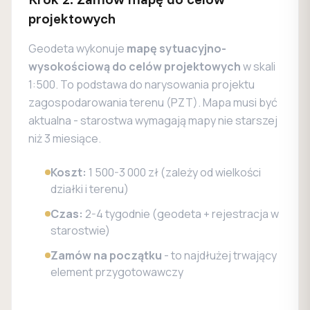
projektowych
Geodeta wykonuje
mapę sytuacyjno-
wysokościową do celów projektowych
w skali
1:500. To podstawa do narysowania projektu
zagospodarowania terenu (PZT). Mapa musi być
aktualna - starostwa wymagają mapy nie starszej
niż 3 miesiące.
Koszt:
1 500-3 000 zł (zależy od wielkości
działki i terenu)
Czas:
2-4 tygodnie (geodeta + rejestracja w
starostwie)
Zamów na początku
- to najdłużej trwający
element przygotowawczy