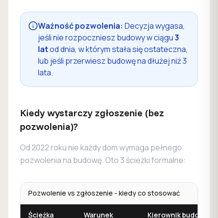
Ważność pozwolenia:
Decyzja wygasa,
jeśli nie rozpoczniesz budowy w ciągu
3
lat
od dnia, w którym stała się ostateczna,
lub jeśli przerwiesz budowę na dłużej niż 3
lata.
Kiedy wystarczy zgłoszenie (bez
pozwolenia)?
Od 2022 roku nie każdy dom wymaga pełnego
pozwolenia na budowę. Oto 3 ścieżki formalne:
Pozwolenie vs zgłoszenie - kiedy co stosować
Ścieżka
Warunek
Kierownik budowy