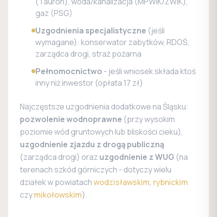
(Tauron), woda/kanalizacja (MPWiK/ZWiK),
gaz (PSG)
Uzgodnienia specjalistyczne
(jeśli
wymagane): konserwator zabytków, RDOŚ,
zarządca drogi, straż pożarna
Pełnomocnictwo
- jeśli wniosek składa ktoś
inny niż inwestor (opłata 17 zł)
Najczęstsze uzgodnienia dodatkowe na Śląsku:
pozwolenie wodnoprawne
(przy wysokim
poziomie wód gruntowych lub bliskości cieku),
uzgodnienie zjazdu z drogą publiczną
(zarządca drogi) oraz
uzgodnienie z WUG
(na
terenach szkód górniczych - dotyczy wielu
działek w powiatach
wodzisławskim
,
rybnickim
czy
mikołowskim
).