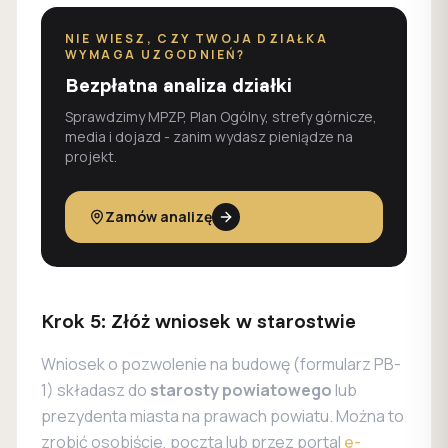
NIE WIESZ, CZY TWOJA DZIAŁKA
WYMAGA UZGODNIEŃ?
Bezpłatna analiza działki
Sprawdzimy MPZP, Plan Ogólny, strefy górnicze,
media i dojazd - zanim wydasz pieniądze na
projekt.
Zamów analizę
Krok 5: Złóż wniosek w starostwie
Wniosek o pozwolenie na budowę (formularz PB-
1) składasz do
starosty powiatowego
lub
prezydenta miasta na prawach powiatu. Można to
zrobić osobiście, pocztą lub przez portal
e-