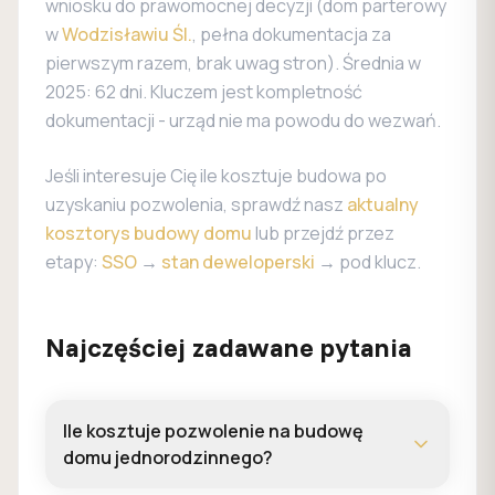
wniosku do prawomocnej decyzji (dom parterowy
w
Wodzisławiu Śl.
, pełna dokumentacja za
pierwszym razem, brak uwag stron). Średnia w
2025: 62 dni. Kluczem jest kompletność
dokumentacji - urząd nie ma powodu do wezwań.
Jeśli interesuje Cię ile kosztuje budowa po
uzyskaniu pozwolenia, sprawdź nasz
aktualny
kosztorys budowy domu
lub przejdź przez
etapy:
SSO
→
stan deweloperski
→ pod klucz.
Najczęściej zadawane pytania
Ile kosztuje pozwolenie na budowę
domu jednorodzinnego?