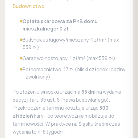
Budownictwo
.
Opłata skarbowa za PnB domu
mieszkalnego: 0 zł
Budynek usługowy/mieszany: 1 zł/m² (max
539 zł)
Garaż wolnostojący: 1 zł/m² (max 539 zł)
Pełnomocnictwo: 17 zł (bliski członek rodziny
- zwolniony)
Po złożeniu wniosku urząd ma
65 dni
na wydanie
decyzji (art. 35 ust. 6 Prawa budowlanego).
Przekroczenie terminu kosztuje urząd
500
zł/dzień
kary - co teoretycznie mobilizuje do
terminowości. W praktyce na Śląsku średni czas
wydania to 4-8 tygodni.