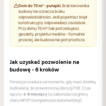
Dom do 70 m² - pułapki.
Brak kierownika
budowy nie oznacza braku
odpowiedzialności. Jeśli popełnisz błąd
konstrukcyjny, odpowiadasz osobiście.
Przy domu 70 m² i tak potrzebujesz
geodety, projektu i mediów - formalnie
prościej, ale budowa nie jest prostsza.
Jak uzyskać pozwolenie na
budowę - 6 kroków
Poniżej procedura od momentu, gdy masz działkę
budowlaną, do prawomocnej decyzji PnB. Czas
łączny:
4-8 miesięcy
(w zależności od gminy,
stanu MPZP i kompletności dokumentacji).