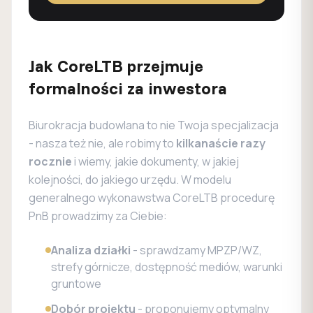
Jak CoreLTB przejmuje
formalności za inwestora
Biurokracja budowlana to nie Twoja specjalizacja
- nasza też nie, ale robimy to
kilkanaście razy
rocznie
i wiemy, jakie dokumenty, w jakiej
kolejności, do jakiego urzędu. W modelu
generalnego wykonawstwa CoreLTB procedurę
PnB prowadzimy za Ciebie:
Analiza działki
- sprawdzamy MPZP/WZ,
strefy górnicze, dostępność mediów, warunki
gruntowe
Dobór projektu
- proponujemy optymalny