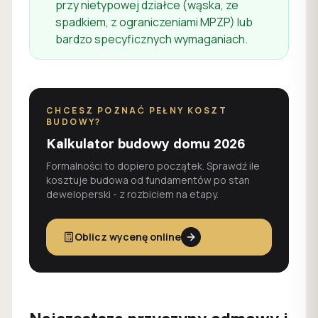
przy nietypowej działce (wąska, ze
spadkiem, z ograniczeniami MPZP) lub
bardzo specyficznych wymaganiach.
CHCESZ POZNAĆ PEŁNY KOSZT
BUDOWY?
Kalkulator budowy domu 2026
Formalności to dopiero początek. Sprawdź ile
kosztuje budowa od fundamentów po stan
deweloperski - z rozbiciem na etapy.
Oblicz wycenę online