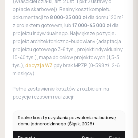
(właściciel działki, art. 2 ust. 1 pkt 2 ustawy o
opłacie skarbowej). Realny koszt kompletu
dokumentacji to
8 000-25 000 zł
dla domu 120 m²
z projektem gotowym, lub
17 000-45 000 zł
dla
projektu indywidualnego. Największe pozycje:
projekt architektoniczno-budowlany (adaptacja
projektu gotowego 3-8 tys., projekt indywidualny
15-40 tys.), mapa do celów projektowych (1,5-3
tys.),
decyzja WZ
gdy brak MPZP (0-598 zł, 2-6
miesięcy).
Pełne zestawienie kosztów z rozbiciem na
pozycje i czasem realizacji:
Realne koszty uzyskania pozwolenia na budowę
domu jednorodzinnego (Śląsk, 2026)
Pozycja
Koszt
Czas