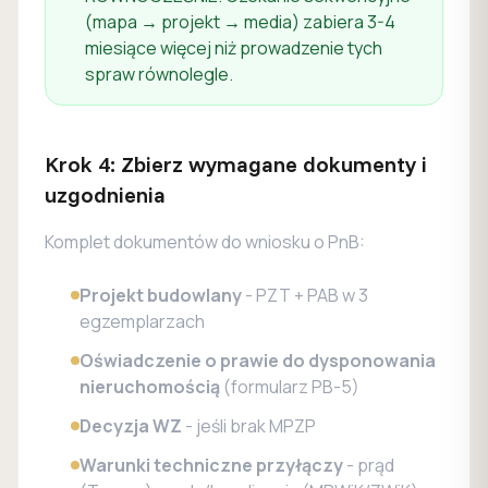
(mapa → projekt → media) zabiera 3-4
miesiące więcej niż prowadzenie tych
spraw równolegle.
Krok 4: Zbierz wymagane dokumenty i
uzgodnienia
Komplet dokumentów do wniosku o PnB:
Projekt budowlany
- PZT + PAB w 3
egzemplarzach
Oświadczenie o prawie do dysponowania
nieruchomością
(formularz PB-5)
Decyzja WZ
- jeśli brak MPZP
Warunki techniczne przyłączy
- prąd