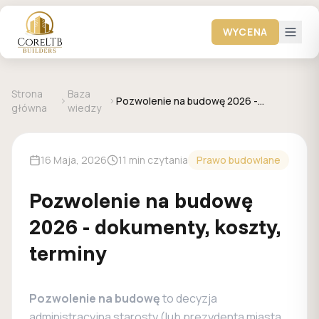
WYCENA
Strona
Baza
Pozwolenie na budowę 2026 -
główna
wiedzy
dokumenty, koszty, terminy
16 Maja, 2026
11 min czytania
Prawo budowlane
Pozwolenie na budowę
2026 - dokumenty, koszty,
terminy
Pozwolenie na budowę
to decyzja
administracyjna starosty (lub prezydenta miasta