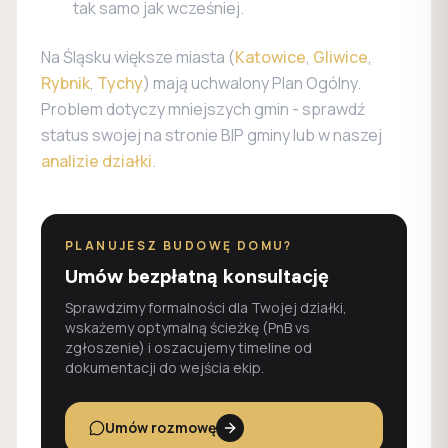
tak samo jak wcześniej.
Na Śląsku większe miasta (
Katowice
,
Gliwice
,
Rybnik
,
Tychy
) mają uchwalony Plan Ogólny.
Problem dotyczy mniejszych gmin - sprawdź
status swojej na stronie BIP gminy lub w naszej
analizie działki
.
PLANUJESZ BUDOWĘ DOMU?
Umów bezpłatną konsultację
Sprawdzimy formalności dla Twojej działki,
wskażemy optymalną ścieżkę (PnB vs
zgłoszenie) i oszacujemy timeline od
dokumentacji do wejścia ekip.
Umów rozmowę