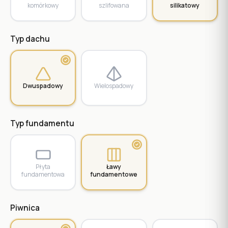
komórkowy
szlifowana
silikatowy
Typ dachu
Dwuspadowy
Wielospadowy
Typ fundamentu
Płyta
Ławy
fundamentowa
fundamentowe
Piwnica