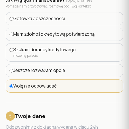
Jak wygląda finansowanie?
(opcjonalne)
Pomaga nam przygotować rozmowę pod Twój kontekst.
Gotówka / oszczędności
Mam zdolność kredytową potwierdzoną
Szukam doradcy kredytowego
możemy polecić
Jeszcze rozważam opcje
Wolę nie odpowiadać
Twoje dane
5
Oddzwonimy z dokładną wyceną w ciągu 24h