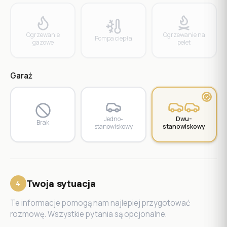
Ogrzewanie
Ogrzewanie na
Pompa ciepła
gazowe
pelet
Garaż
Jedno­
Dwu­
Brak
stanowiskowy
stanowiskowy
Twoja sytuacja
4
Te informacje pomogą nam najlepiej przygotować
rozmowę. Wszystkie pytania są opcjonalne.