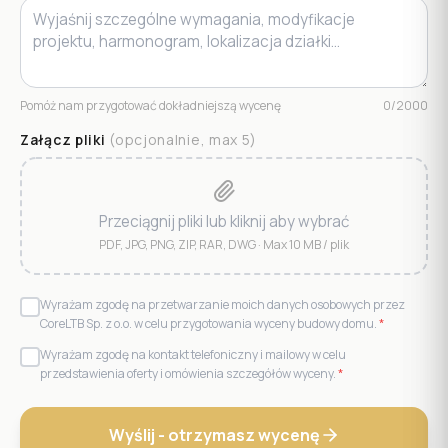
Pomóż nam przygotować dokładniejszą wycenę
0
/2000
Załącz pliki
(opcjonalnie, max
5
)
Przeciągnij pliki lub kliknij aby wybrać
PDF, JPG, PNG, ZIP, RAR, DWG · Max 10 MB / plik
Wyrażam zgodę na przetwarzanie moich danych osobowych przez
CoreLTB Sp. z o.o. w celu przygotowania wyceny budowy domu.
*
Wyrażam zgodę na kontakt telefoniczny i mailowy w celu
przedstawienia oferty i omówienia szczegółów wyceny.
*
Wyślij - otrzymasz wycenę