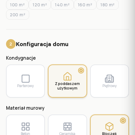
100
m²
120
m²
140
m²
160
m²
180
m²
200
m²
Konfiguracja domu
2
Kondygnacje
Z poddaszem
Parterowy
Piętrowy
użytkowym
Materiał murowy
Beton
Ceramika
Bloczek