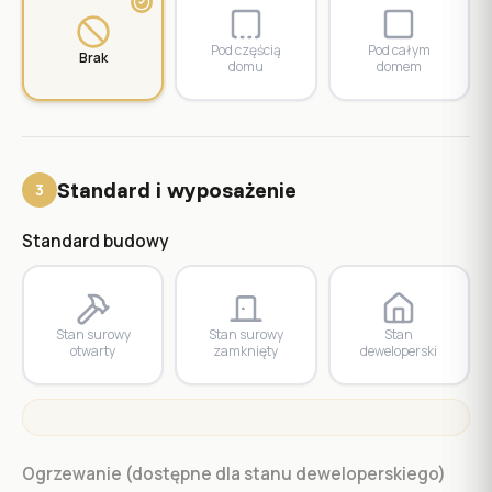
Pod częścią
Pod całym
Brak
domu
domem
Standard i wyposażenie
3
Standard budowy
Stan surowy
Stan surowy
Stan
otwarty
zamknięty
deweloperski
Ogrzewanie (dostępne dla stanu deweloperskiego)