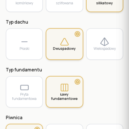
komórkowy
szlifowana
silikatowy
Typ dachu
Płaski
Dwuspadowy
Wielospadowy
Typ fundamentu
Płyta
Ławy
fundamentowa
fundamentowe
Piwnica