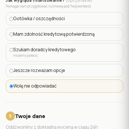
Jak wygląda finansowanie?
(opcjonalne)
Pomaga nam przygotować rozmowę pod Twój kontekst.
Gotówka / oszczędności
Mam zdolność kredytową potwierdzoną
Szukam doradcy kredytowego
możemy polecić
Jeszcze rozważam opcje
Wolę nie odpowiadać
Twoje dane
5
Oddzwonimy z dokładną wyceną w ciągu 24h