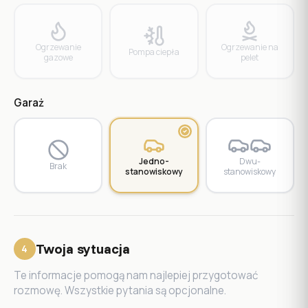
Ogrzewanie
Ogrzewanie na
Pompa ciepła
gazowe
pelet
Garaż
Jedno­
Dwu­
Brak
stanowiskowy
stanowiskowy
Twoja sytuacja
4
Te informacje pomogą nam najlepiej przygotować
rozmowę. Wszystkie pytania są opcjonalne.