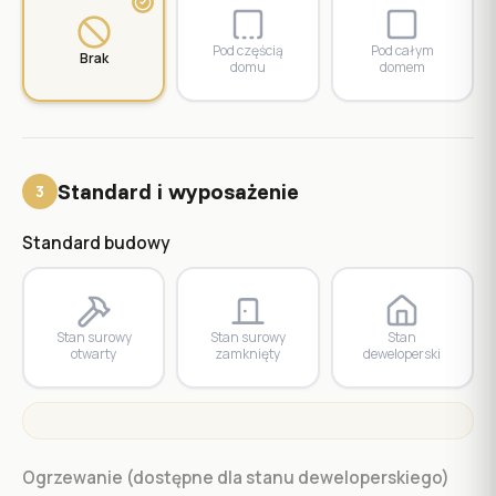
Pod częścią
Pod całym
Brak
domu
domem
Standard i wyposażenie
3
Standard budowy
Stan surowy
Stan surowy
Stan
otwarty
zamknięty
deweloperski
Ogrzewanie (dostępne dla stanu deweloperskiego)