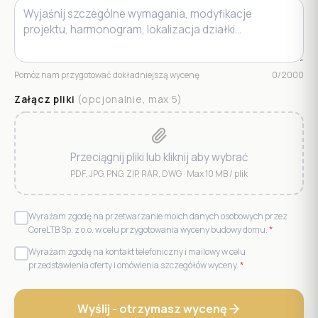
Pomóż nam przygotować dokładniejszą wycenę
0
/2000
Załącz pliki
(opcjonalnie, max
5
)
Przeciągnij pliki lub kliknij aby wybrać
PDF, JPG, PNG, ZIP, RAR, DWG · Max 10 MB / plik
Wyrażam zgodę na przetwarzanie moich danych osobowych przez
CoreLTB Sp. z o.o. w celu przygotowania wyceny budowy domu.
*
Wyrażam zgodę na kontakt telefoniczny i mailowy w celu
przedstawienia oferty i omówienia szczegółów wyceny.
*
Wyślij - otrzymasz wycenę