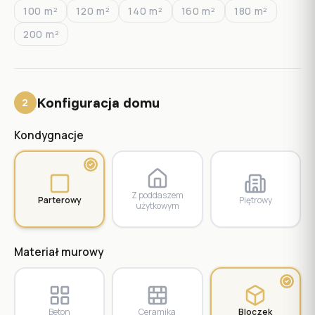
100
m²
120
m²
140
m²
160
m²
180
m²
200
m²
Konfiguracja domu
2
Kondygnacje
Z poddaszem
Parterowy
Piętrowy
użytkowym
Materiał murowy
Beton
Ceramika
Bloczek