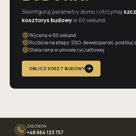
Skonfiguruj parametry domu i otrzymaj
szc
kosztorys budowy
w 60 sekund.
Wycena w 60 sekund
Rozbicie na etapy: SSO, deweloperski, pod kluc
Stała cena w umowie ryczałtowej
OBLICZ KOSZT BUDOWY
ZADZWOŃ
+48 664 123 757