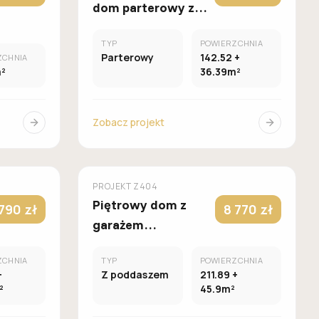
dom parterowy z
wyspą kuchenną,
TYP
POWIERZCHNIA
pompą ciepła,
Parterowy
142.52 +
ZCHNIA
zadaszonym
m²
36.39m²
tarasem
Zobacz projekt
UROWANY
MUROWANY
Z500
PROJEKT
Z404
Piętrowy dom z
790 zł
8 770 zł
garażem
dwustanowiskowym
ZCHNIA
TYP
POWIERZCHNIA
oraz 2 sypialniami
+
Z poddaszem
211.89 +
na parterze.
²
45.9m²