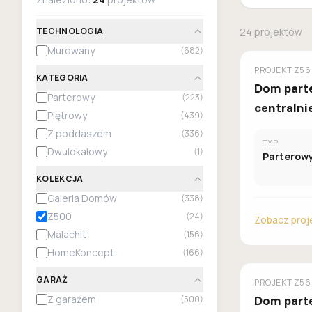
TECHNOLOGIA
24
projektów
Murowany
(
682
)
Z500
PROJEKT
Z56
KATEGORIA
Dom part
Parterowy
(
223
)
centralni
Piętrowy
(
439
)
umieszcz
Z poddaszem
(
336
)
TYP
dzienną o
Dwulokalowy
(
1
)
Parterow
garażem n
KOLEKCJA
Galeria Domów
(
338
)
Z500
(
24
)
Zobacz proj
Malachit
(
156
)
HomeKoncept
(
166
)
GARAŻ
Z500
PROJEKT
Z56
Z garażem
Dom parte
(
500
)