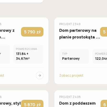
MUROWANY
M
Z500
5
PROJEKT
Z349
erowy z
Dom parterowy na
5 790 zł
5
e
planie prostokąta z
oną strefą
4 sypialniami i
POWIERZCHNIA
raz
przestronną strefą
y
131.84 +
TYP
POWIER
a 2 auta.
dzienną
34.67m²
Parterowy
122.04
ekt
Zobacz projekt
MUROWANY
M
Z500
6
PROJEKT
Z408
rowy, styl
Dom z poddaszem
5 870 zł
6