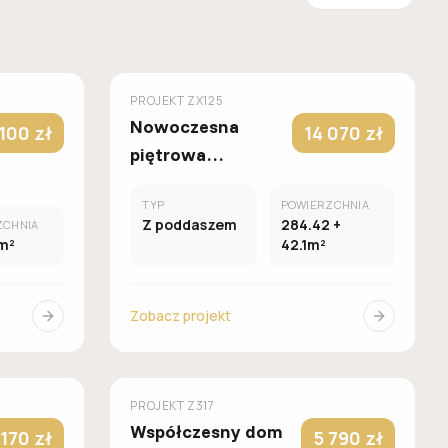
UROWANY
MUROWANY
Z500
PROJEKT
ZX125
Nowoczesna
 100 zł
14 070 zł
piętrowa
rezydencja z
TYP
POWIERZCHNIA
dużymi
Z poddaszem
284.42 +
ZCHNIA
przeszkleniami i
m²
42.1m²
zadaszonymi
tarasami.
Zobacz projekt
UROWANY
MUROWANY
Z500
PROJEKT
Z317
Współczesny dom
 170 zł
5 790 zł