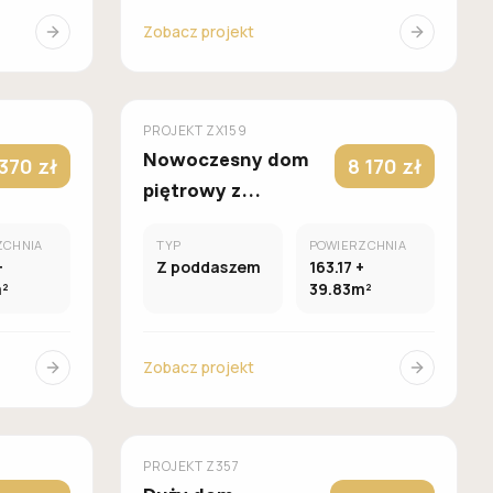
Zobacz projekt
UROWANY
MUROWANY
Z500
PROJEKT
ZX159
Nowoczesny dom
 370 zł
8 170 zł
piętrowy z
antresolą,
ZCHNIA
TYP
POWIERZCHNIA
gabinetem oraz
+
Z poddaszem
163.17 +
sypialnią główną na
²
39.83m²
parterze
Zobacz projekt
UROWANY
MUROWANY
Z500
PROJEKT
Z357