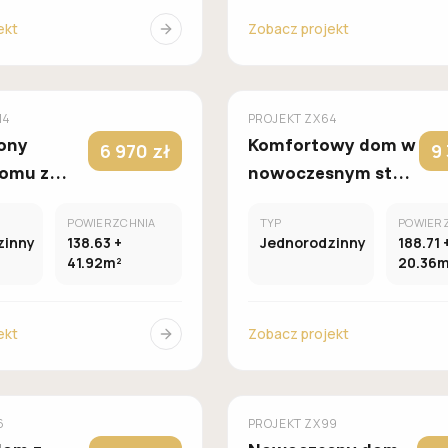
ekt
Zobacz projekt
MUROWANY
M
Z500
14
PROJEKT
ZX64
ony
Komfortowy dom w
6 970 zł
9
domu z
nowoczesnym stylu
achem i
z wydzieloną
POWIERZCHNIA
TYP
POWIER
częścią usługową
zinny
138.63 +
Jednorodzinny
188.71 
owiskowym.
od frontu.
41.92m²
20.36m
ekt
Zobacz projekt
MUROWANY
M
Z500
6
PROJEKT
ZX99