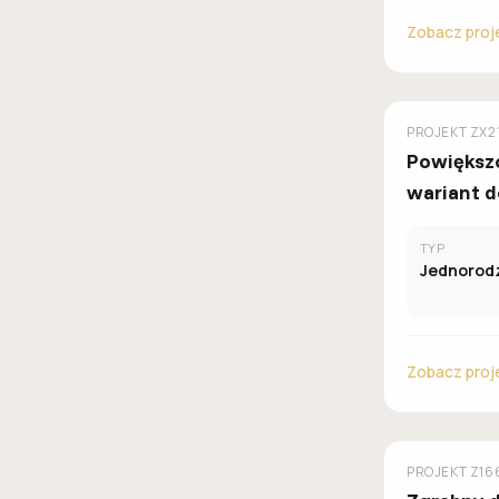
Zobacz proj
Z500
PROJEKT
ZX2
Powiększ
wariant 
płaskim d
TYP
garażem
Jednorod
dwustan
Zobacz proj
Z500
PROJEKT
Z16