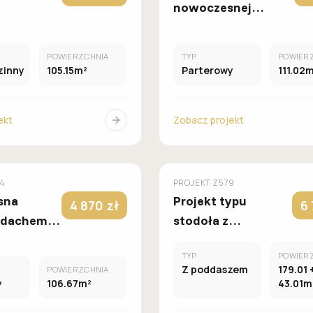
nowoczesnej
stodoły, z dużymi
przeszkleniami
POWIERZCHNIA
TYP
POWIER
zinny
105.15m²
Parterowy
111.02
ekt
Zobacz projekt
MUROWANY
M
Z500
4
PROJEKT
Z579
sna
Projekt typu
4 870 zł
6 
z dachem
stodoła z
wym, 3
poddaszem do
TYP
POWIER
i i
adaptacji
Z poddaszem
179.01 
POWIERZCHNIA
m na
y
106.67m²
43.01m