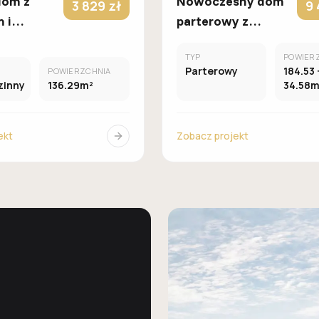
dom z
Nowoczesny dom
3 829 zł
9 
 i
parterowy z
garażem na 2
TYP
POWIER
owymi
samochody oraz
Parterowy
184.53 
POWIERZCHNIA
i.
pokojem
zinny
136.29m²
34.58m
kąpielowym.
ekt
Zobacz projekt