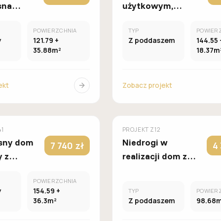
sna
użytkowym,
 układzie
nowoczesną
POWIERZCHNIA
TYP
POWIER
ażem
lukarną, garażem i
y
121.79 +
Z poddaszem
144.55 
owiskowym
schowkiem na
35.88m²
18.37m
rowery.
ekt
Zobacz projekt
MUROWANY
M
Z500
41
PROJEKT
Z12
sny dom
Niedrogi w
7 740 zł
4
 z
realizacji dom z
opcją poddasza,
POWIERZCHNIA
owiskowym.
dachem
y
154.59 +
TYP
POWIER
dwuspadowym i
36.3m²
Z poddaszem
98.68
wiatą na auto