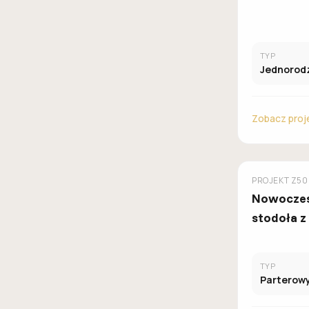
TYP
Jednorod
Zobacz proj
Z500
PROJEKT
Z50
Nowocze
stodoła 
bezokapo
sypialniam
TYP
gabinete
Parterow
parterze