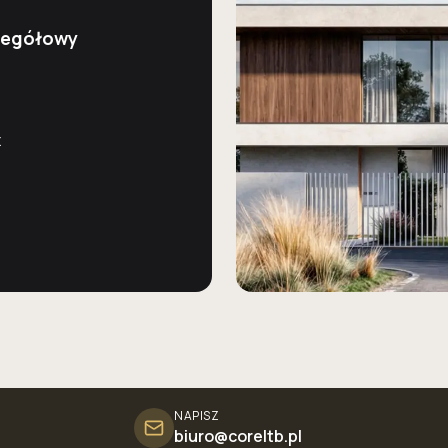
zegółowy
z
NAPISZ
biuro@coreltb.pl