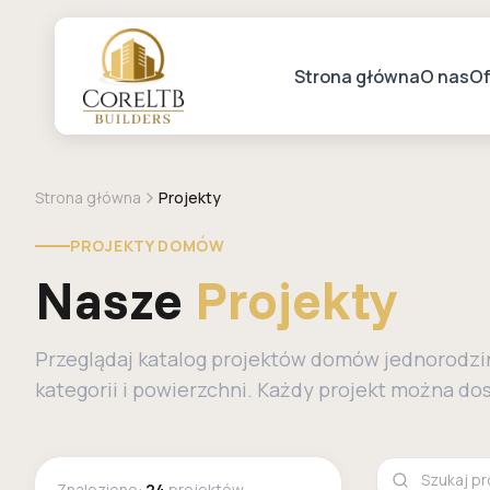
Strona główna
O nas
Of
Strona główna
Projekty
PROJEKTY DOMÓW
Nasze
Projekty
Przeglądaj katalog projektów domów jednorodzinn
kategorii i powierzchni. Każdy projekt można d
Znaleziono:
24
projektów