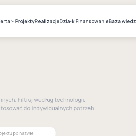
erta
Projekty
Realizacje
Działki
Finansowanie
Baza wied
ych. Filtruj według technologii,
ostosować do indywidualnych potrzeb.