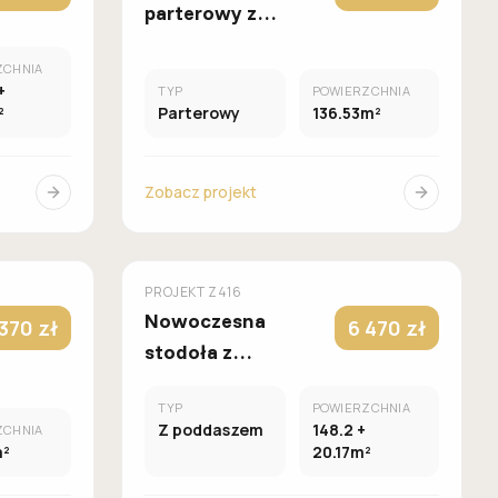
parterowy z
odwróconym
ZCHNIA
układem
+
TYP
POWIERZCHNIA
pomieszczeń,
²
Parterowy
136.53m²
dachem
wielospadowym
Zobacz projekt
UROWANY
MUROWANY
Z500
PROJEKT
Z416
Nowoczesna
 370 zł
6 470 zł
stodoła z
poddaszem,
TYP
POWIERZCHNIA
gabinetem, 3
Z poddaszem
148.2 +
ZCHNIA
sypialniami i
m²
20.17m²
garażem w bryle