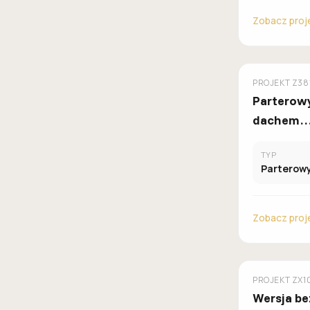
Zobacz proj
Z500
PROJEKT
Z38
Parterow
dachem
2spadowy
TYP
sypialnia
Parterow
100m2.
Zobacz proj
Z500
PROJEKT
ZX1
Wersja be