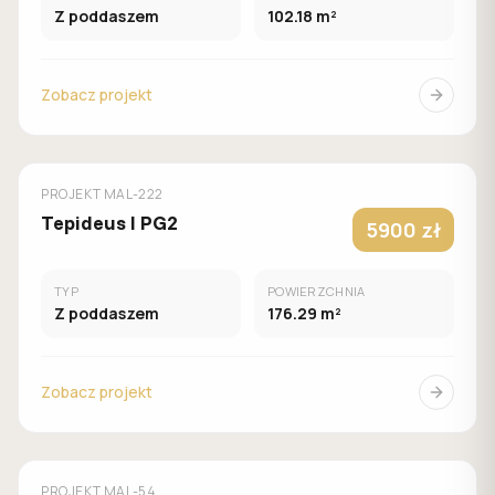
Z poddaszem
102.18 m²
Zobacz projekt
MUROWANY
MALACHIT
PROJEKT
MAL-222
Tepideus I PG2
5900 zł
TYP
POWIERZCHNIA
Z poddaszem
176.29 m²
Zobacz projekt
MUROWANY
MALACHIT
PROJEKT
MAL-54