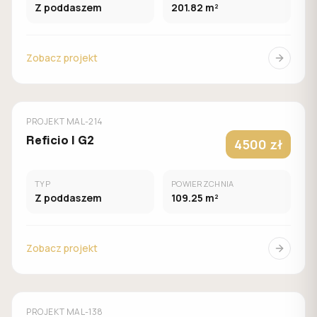
Z poddaszem
201.82 m²
Zobacz projekt
MUROWANY
MALACHIT
PROJEKT
MAL-214
Reficio I G2
4500 zł
TYP
POWIERZCHNIA
Z poddaszem
109.25 m²
Zobacz projekt
MUROWANY
MALACHIT
PROJEKT
MAL-138