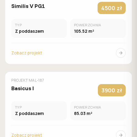
Similis V PG1
4500 zł
TYP
POWIERZCHNIA
Z poddaszem
105.52 m²
Zobacz projekt
MUROWANY
MALACHIT
PROJEKT
MAL-187
Basicus I
3900 zł
TYP
POWIERZCHNIA
Z poddaszem
85.03 m²
Zobacz projekt