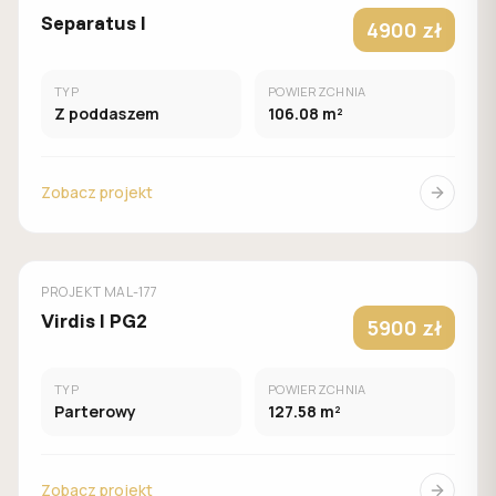
Separatus I
4900 zł
TYP
POWIERZCHNIA
Z poddaszem
106.08 m²
Zobacz projekt
MUROWANY
MALACHIT
PROJEKT
MAL-177
Virdis I PG2
5900 zł
TYP
POWIERZCHNIA
Parterowy
127.58 m²
Zobacz projekt