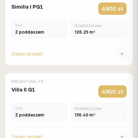
Similis I PG1
4900 zł
TYP
POWIERZCHNIA
Z poddaszem
126.25 m²
Zobacz projekt
MUROWANY
MALACHIT
PROJEKT
MAL-79
Vilis II G1
4900 zł
TYP
POWIERZCHNIA
Z poddaszem
136.40 m²
Zobacz projekt