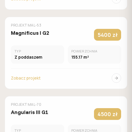
MUROWANY
MALACHIT
PROJEKT
MAL-53
Magnificus I G2
5400 zł
TYP
POWIERZCHNIA
Z poddaszem
155.17 m²
Zobacz projekt
MUROWANY
MALACHIT
PROJEKT
MAL-70
Angularis III G1
4500 zł
TYP
POWIERZCHNIA