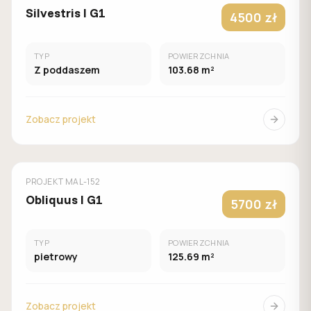
Silvestris I G1
4500 zł
TYP
POWIERZCHNIA
Z poddaszem
103.68 m²
Zobacz projekt
MUROWANY
MALACHIT
PROJEKT
MAL-152
Obliquus I G1
5700 zł
TYP
POWIERZCHNIA
pietrowy
125.69 m²
Zobacz projekt