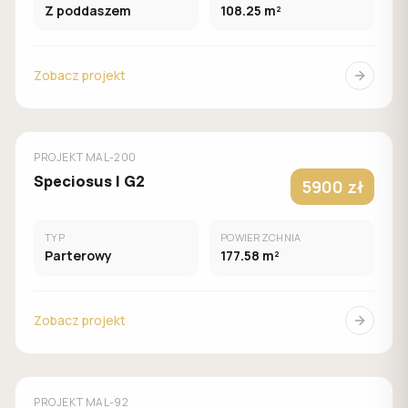
Z poddaszem
108.25 m²
Zobacz projekt
MUROWANY
MALACHIT
PROJEKT
MAL-200
Speciosus I G2
5900 zł
TYP
POWIERZCHNIA
Parterowy
177.58 m²
Zobacz projekt
MUROWANY
MALACHIT
PROJEKT
MAL-92