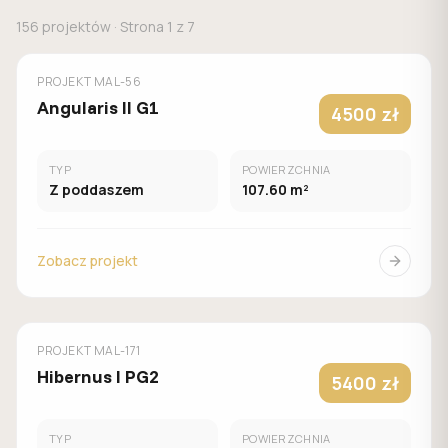
156
projektów
· Strona
1
z
7
MUROWANY
MALACHIT
PROJEKT
MAL-56
Angularis II G1
4500 zł
TYP
POWIERZCHNIA
Z poddaszem
107.60 m²
Zobacz projekt
MUROWANY
MALACHIT
PROJEKT
MAL-171
Hibernus I PG2
5400 zł
TYP
POWIERZCHNIA