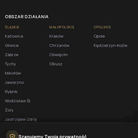
OBSZAR DZIAŁANIA
ŚLĄSKIE
MAŁOPOLSKIE
OPOLSKIE
Katowice
Kraków
Opole
Gliwice
Chrzanów
Kędzierzyn-Koźle
Zabrze
Oświęcim
Tychy
Olkusz
Mikołów
Jaworzno
Rybnik
Wodzisław Śl.
Żory
Jastrzębie-Zdrój
Racibórz
Szanujemy Twoją prywatność