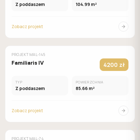
Z poddaszem
104.99 m²
Zobacz projekt
MUROWANY
MALACHIT
PROJEKT
MAL-145
Familiaris IV
4200 zł
TYP
POWIERZCHNIA
Z poddaszem
85.66 m²
Zobacz projekt
MUROWANY
MALACHIT
PROJEKT
MAL-74