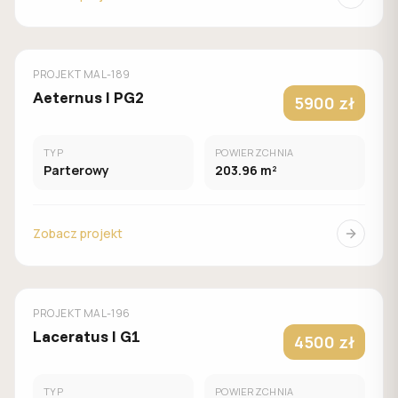
MUROWANY
MALACHIT
PROJEKT
MAL-189
Aeternus I PG2
5900 zł
TYP
POWIERZCHNIA
Parterowy
203.96 m²
Zobacz projekt
MUROWANY
MALACHIT
PROJEKT
MAL-196
Laceratus I G1
4500 zł
TYP
POWIERZCHNIA