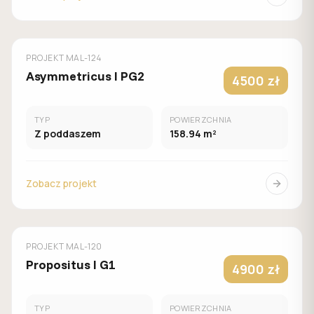
MUROWANY
MALACHIT
PROJEKT
MAL-124
Asymmetricus I PG2
4500 zł
TYP
POWIERZCHNIA
Z poddaszem
158.94 m²
Zobacz projekt
MUROWANY
MALACHIT
PROJEKT
MAL-120
Propositus I G1
4900 zł
TYP
POWIERZCHNIA