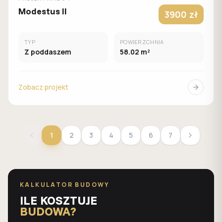
Modestus II
3900 zł
TYP
POWIERZCHNIA
Z poddaszem
58.02 m²
Zobacz projekt
1
2
3
4
5
6
7
KALKULATOR BUDOWY
ILE KOSZTUJE
BUDOWA?