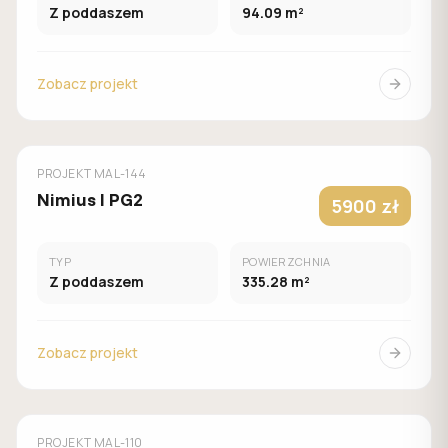
Z poddaszem
94.09 m²
Zobacz projekt
MUROWANY
MALACHIT
PROJEKT
MAL-144
Nimius I PG2
5900 zł
TYP
POWIERZCHNIA
Z poddaszem
335.28 m²
Zobacz projekt
MUROWANY
MALACHIT
PROJEKT
MAL-110