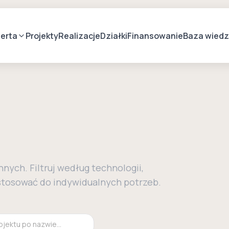
erta
Projekty
Realizacje
Działki
Finansowanie
Baza wied
ych. Filtruj według technologii,
ostosować do indywidualnych potrzeb.