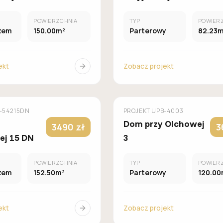
POWIERZCHNIA
TYP
POWIER
zem
150.00m²
Parterowy
82.23m
ekt
Zobacz projekt
MUROWANY
M
OMÓW
GALERIA DOMÓW
-54215DN
PROJEKT
UPB-4003
Dom przy Olchowej
3490 zł
3
ej 15 DN
3
POWIERZCHNIA
TYP
POWIER
zem
152.50m²
Parterowy
120.00
ekt
Zobacz projekt