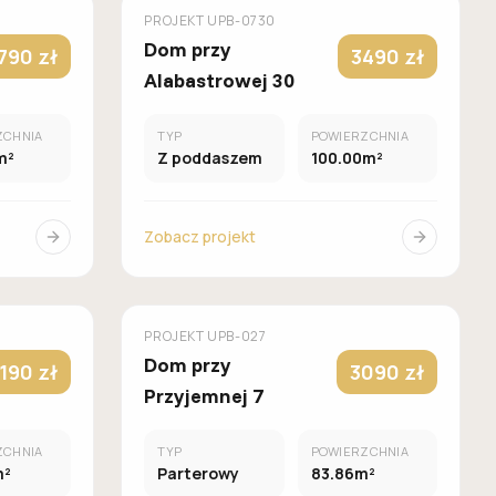
GALERIA DOMÓW
PROJEKT
UPB-0730
Dom przy
790 zł
3490 zł
Alabastrowej 30
ZCHNIA
TYP
POWIERZCHNIA
m²
Z poddaszem
100.00m²
Zobacz projekt
UROWANY
MUROWANY
GALERIA DOMÓW
PROJEKT
UPB-027
Dom przy
190 zł
3090 zł
Przyjemnej 7
ZCHNIA
TYP
POWIERZCHNIA
m²
Parterowy
83.86m²