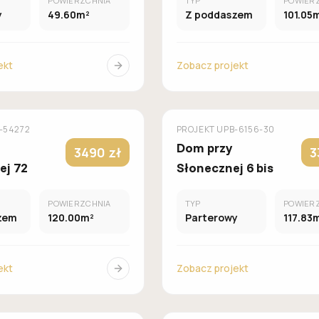
POWIERZCHNIA
TYP
POWIER
y
49.60m²
Z poddaszem
101.05
ekt
Zobacz projekt
MUROWANY
M
OMÓW
GALERIA DOMÓW
-54272
PROJEKT
UPB-6156-30
Dom przy
3490 zł
3
ej 72
Słonecznej 6 bis
POWIERZCHNIA
TYP
POWIER
zem
120.00m²
Parterowy
117.83
ekt
Zobacz projekt
MUROWANY
M