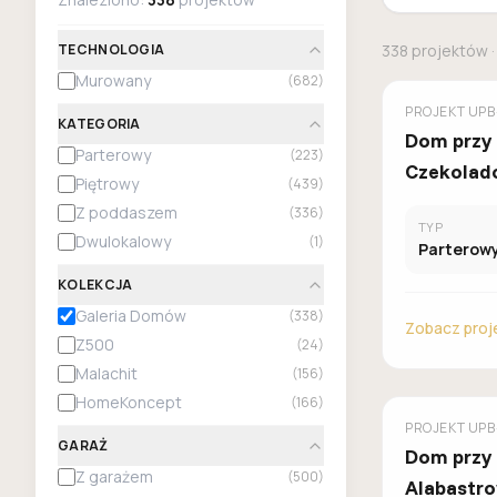
TECHNOLOGIA
338
projektów
·
Murowany
(
682
)
GALERIA D
PROJEKT
UPB
KATEGORIA
Dom przy
Parterowy
(
223
)
Czekolad
Piętrowy
(
439
)
Z poddaszem
(
336
)
TYP
Dwulokalowy
(
1
)
Parterow
KOLEKCJA
Galeria Domów
(
338
)
Zobacz proj
Z500
(
24
)
Malachit
(
156
)
HomeKoncept
(
166
)
GALERIA D
PROJEKT
UPB
GARAŻ
Dom przy
Z garażem
(
500
)
Alabastro