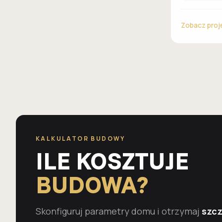
Zobacz proj
KALKULATOR BUDOWY
ILE KOSZTUJE
BUDOWA?
Skonfiguruj parametry domu i otrzymaj
szc