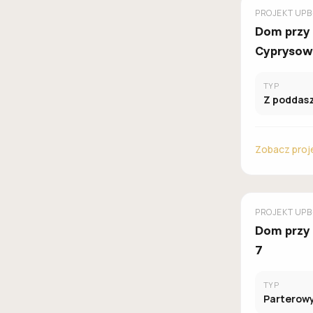
GALERIA D
PROJEKT
UPB
Dom przy
Cyprysow
TYP
Z poddas
Zobacz proj
GALERIA D
PROJEKT
UPB
Dom przy
7
TYP
Parterow