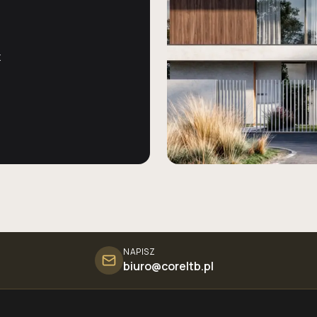
z
NAPISZ
biuro@coreltb.pl