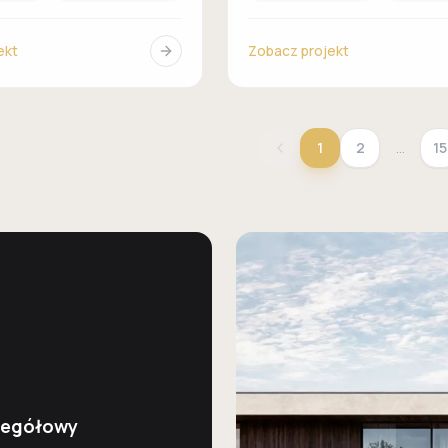
ekt
Zobacz projekt
1
2
…
15
zegółowy