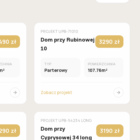
UROWANY
MUROWANY
GALERIA DOMÓW
PROJEKT
UPB-71010
Dom przy Rubinowej
490 zł
3290 zł
10
ZCHNIA
TYP
POWIERZCHNIA
m²
Parterowy
107.76m²
Zobacz projekt
UROWANY
MUROWANY
GALERIA DOMÓW
PROJEKT
UPB-54234 LONG
Dom przy
290 zł
3190 zł
Cyprysowej 34 long