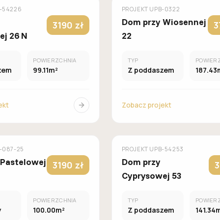
OMÓW
GALERIA DOMÓW
-54226
PROJEKT
UPB-0322
Dom przy Wiosennej
3190 zł
3
ej 26 N
22
POWIERZCHNIA
TYP
POWIER
zem
99.11m²
Z poddaszem
187.43
ekt
Zobacz projekt
MUROWANY
M
OMÓW
GALERIA DOMÓW
-087-25
PROJEKT
UPB-54253
 Pastelowej
Dom przy
3190 zł
3
Cyprysowej 53
POWIERZCHNIA
TYP
POWIER
y
100.00m²
Z poddaszem
141.34