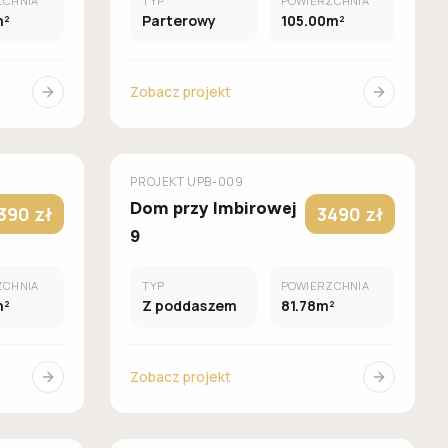
ZCHNIA
TYP
POWIERZCHNIA
m²
Parterowy
105.00m²
Zobacz projekt
UROWANY
MUROWANY
GALERIA DOMÓW
PROJEKT
UPB-009
Dom przy Imbirowej
390 zł
3490 zł
9
ZCHNIA
TYP
POWIERZCHNIA
m²
Z poddaszem
81.78m²
Zobacz projekt
UROWANY
MUROWANY