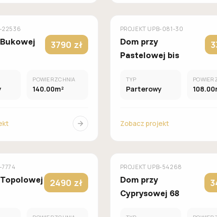
MUROWANY
M
OMÓW
GALERIA DOMÓW
-22536
PROJEKT
UPB-081-30
 Bukowej
Dom przy
3790 zł
3
Pastelowej bis
POWIERZCHNIA
TYP
POWIER
y
140.00m²
Parterowy
108.00
ekt
Zobacz projekt
MUROWANY
M
OMÓW
GALERIA DOMÓW
-7774
PROJEKT
UPB-54268
 Topolowej
Dom przy
2490 zł
3
Cyprysowej 68