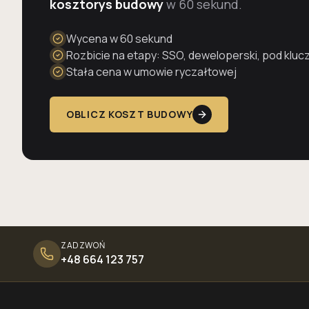
kosztorys budowy
w 60 sekund.
Wycena w 60 sekund
Rozbicie na etapy: SSO, deweloperski, pod kluc
Stała cena w umowie ryczałtowej
OBLICZ KOSZT BUDOWY
ZADZWOŃ
+48 664 123 757