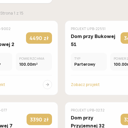
 Strona
1
z
15
MUROWANY
M
OMÓW
GALERIA DOMÓW
-9002
PROJEKT
UPB-22551
Dom przy Bukowej
4490 zł
3
owej 2
51
POWIERZCHNIA
TYP
POWIER
y
100.00m²
Parterowy
100.00
ekt
Zobacz projekt
MUROWANY
M
OMÓW
GALERIA DOMÓW
-077
PROJEKT
UPB-0232
Dom przy
3390 zł
3
wej 7
Przyjemnej 32