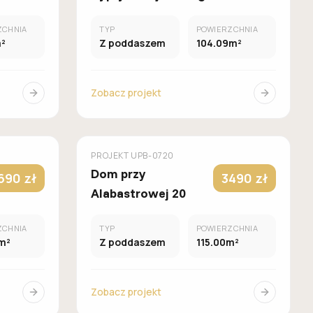
ZCHNIA
TYP
POWIERZCHNIA
²
Z poddaszem
104.09m²
Zobacz projekt
UROWANY
MUROWANY
GALERIA DOMÓW
PROJEKT
UPB-0720
Dom przy
690 zł
3490 zł
Alabastrowej 20
ZCHNIA
TYP
POWIERZCHNIA
m²
Z poddaszem
115.00m²
Zobacz projekt