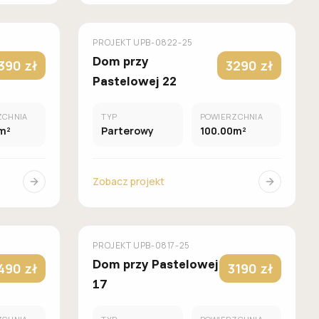
UROWANY
MUROWANY
GALERIA DOMÓW
PROJEKT
UPB-0822-25
Dom przy
390 zł
3290 zł
Pastelowej 22
ZCHNIA
TYP
POWIERZCHNIA
m²
Parterowy
100.00m²
Zobacz projekt
UROWANY
MUROWANY
GALERIA DOMÓW
PROJEKT
UPB-0817-25
Dom przy Pastelowej
490 zł
3190 zł
17