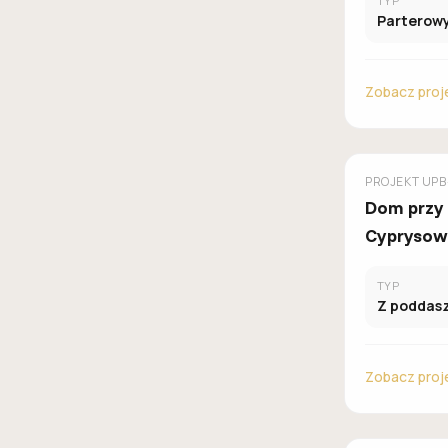
TYP
Parterow
Zobacz proj
GALERIA D
PROJEKT
UPB
Dom przy
Cyprysow
TYP
Z poddas
Zobacz proj