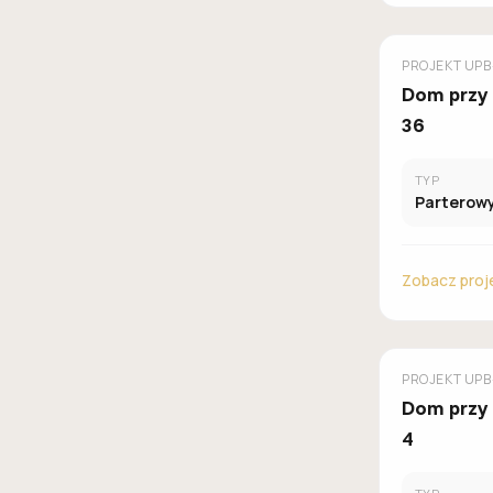
GALERIA D
PROJEKT
UPB
Dom przy
36
TYP
Parterow
Zobacz proj
GALERIA D
PROJEKT
UPB
Dom przy
4