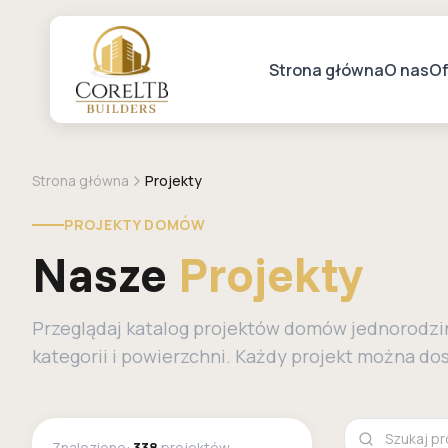
Strona główna
O nas
Of
Strona główna
Projekty
PROJEKTY DOMÓW
Nasze
Projekty
Przeglądaj katalog projektów domów jednorodzinn
kategorii i powierzchni. Każdy projekt można d
Znaleziono:
338
projektów