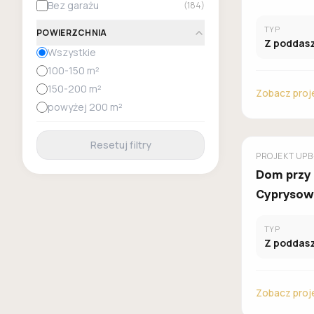
Bez garażu
(
184
)
TYP
POWIERZCHNIA
Z poddas
Wszystkie
100-150 m²
150-200 m²
Zobacz proj
powyżej 200 m²
Resetuj filtry
GALERIA D
PROJEKT
UPB
Dom przy
Cyprysow
TYP
Z poddas
Zobacz proj