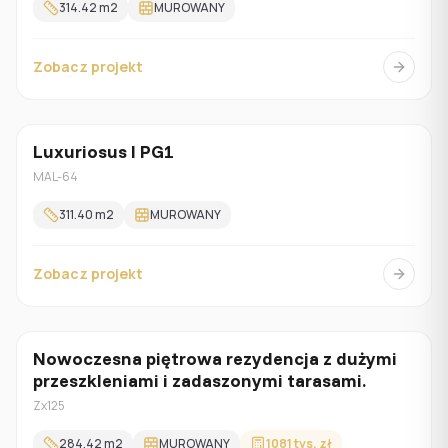
314.42
m2
MUROWANY
Zobacz projekt
Luxuriosus I PG1
Z poddaszem
MAL-64
311.40
m2
MUROWANY
Zobacz projekt
Nowoczesna piętrowa rezydencja z dużymi
Z poddaszem
przeszkleniami i zadaszonymi tarasami.
Zx125
284.42
m2
MUROWANY
1081 tys. zł