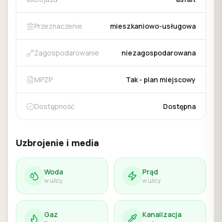
Przeznaczenie
mieszkaniowo-usługowa
Zagospodarowanie
niezagospodarowana
MPZP
Tak - plan miejscowy
Dostępność
Dostępna
Uzbrojenie i media
Woda
Prąd
w ulicy
w ulicy
Gaz
Kanalizacja