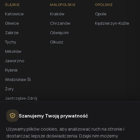
ŚLĄSKIE
MAŁOPOLSKIE
OPOLSKIE
Katowice
Kraków
Opole
Gliwice
Chrzanów
Kędzierzyn-Koźle
Zabrze
Oświęcim
Tychy
Olkusz
Mikołów
Jaworzno
Rybnik
Wodzisław Śl.
Żory
Jastrzębie-Zdrój
Racibórz
Szanujemy Twoją prywatność
BEZPŁATNA WYCENA
Używamy plików cookies, aby analizować ruch na stronie i
dostarczać lepsze doświadczenia. Dzięki nim możemy
Planujesz budowę domu? Skontaktuj się z nami - przygotujemy