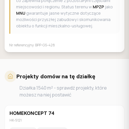
co zapewnia połączenie z pozostałymi częściami
miejscowości i regionu. Status terenu w
MPZP
jako
MNU
gwarantuje jasne wytyczne dotyczące
możliwości przyszłej zabudowy i skomunikowania
obiektu o funkcji mieszkalno-usługowej.
Nr referencyjny:
BPP-GS-428
Projekty domów na tę działkę
Działka
1540
m² - sprawdź projekty, które
możesz na niej postawić
HOMEKONCEPT 74
Jednorodzinny
HK-5121