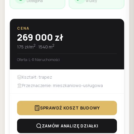
Dostępna
w ulicy
CENA
269 000
zł
2
2
175
zł/m
·
1540
m
Oferta:
L-R Nieruchomości
Kształt: trapez
Przeznaczenie: mieszkaniowo-usługowa
SPRAWDŹ KOSZT BUDOWY
ZAMÓW ANALIZĘ DZIAŁKI