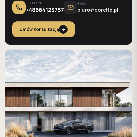
TELEFON
EMAIL
+48664123757
biuro@coreltb.pl
Umów Konsultację