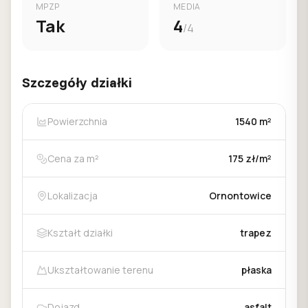
MPZP
MEDIA
Tak
4
/4
Szczegóły działki
Powierzchnia
1540 m²
Cena za m²
175 zł/m²
Lokalizacja
Ornontowice
Kształt działki
trapez
Ukształtowanie terenu
płaska
Dojazd
asfalt