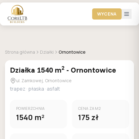
WYCENA
+
2
zdjec
DOSTEPNA
MPZP
Strona główna
Działki
Ornontowice
2
Działka
1540
m
-
Ornontowice
ul. Zamkowej, Ornontowice
trapez
·
płaska
·
asfalt
POWIERZCHNIA
CENA ZA M2
1540
m
175
zł
2