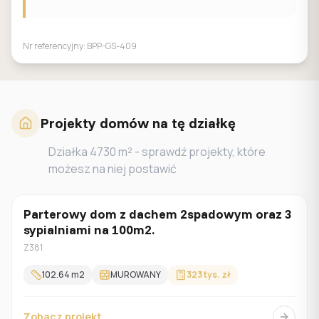
Nr referencyjny:
BPP-GS-409
Projekty domów na tę działkę
Działka
4730
m² - sprawdź projekty, które
możesz na niej postawić
Parterowy dom z dachem 2spadowym oraz 3
Parterowy
sypialniami na 100m2.
Z381
102.64
m2
MUROWANY
323 tys. zł
Zobacz projekt