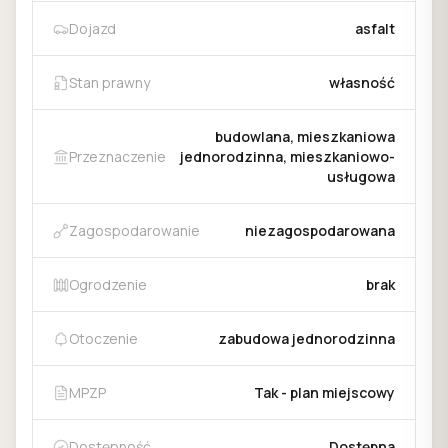
Dojazd
asfalt
Stan prawny
własność
budowlana, mieszkaniowa
Przeznaczenie
jednorodzinna, mieszkaniowo-
usługowa
Zagospodarowanie
niezagospodarowana
Ogrodzenie
brak
Otoczenie
zabudowa jednorodzinna
MPZP
Tak - plan miejscowy
Dostępność
Dostępna