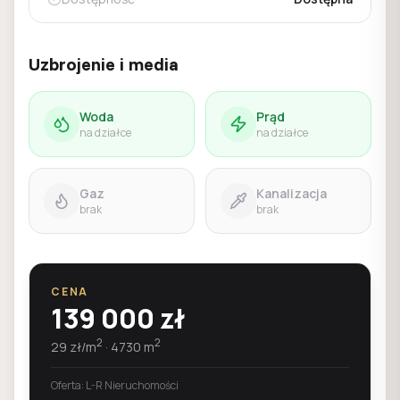
Uzbrojenie i media
Woda
Prąd
na działce
na działce
Gaz
Kanalizacja
brak
brak
CENA
139 000
zł
2
2
29
zł/m
·
4730
m
Oferta:
L-R Nieruchomości