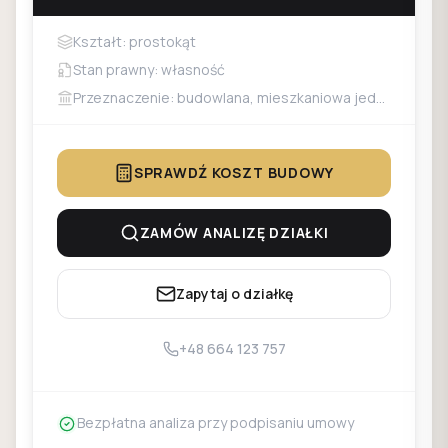
Kształt: prostokąt
Stan prawny: własność
Przeznaczenie: budowlana, mieszkaniowa jednorodzinna, mieszkaniowo-usługowa
SPRAWDŹ KOSZT BUDOWY
ZAMÓW ANALIZĘ DZIAŁKI
Zapytaj o działkę
+48 664 123 757
Bezpłatna analiza przy podpisaniu umowy