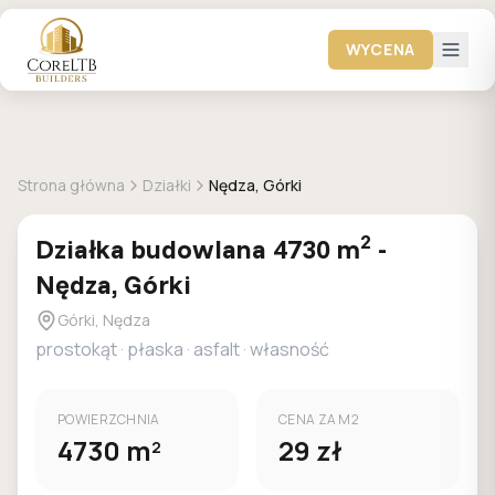
WYCENA
+
11
zdjec
DOSTEPNA
MPZP
Strona główna
Działki
Nędza, Górki
2
Działka
budowlana
4730
m
-
Nędza, Górki
Górki, Nędza
prostokąt
·
płaska
·
asfalt
· własność
POWIERZCHNIA
CENA ZA M2
4730
m
29
zł
2