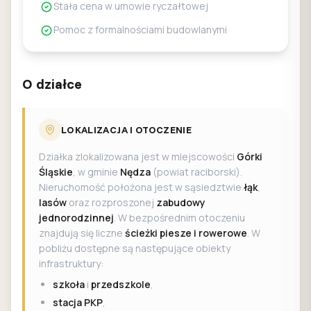
Stała cena w umowie ryczałtowej
Pomoc z formalnościami budowlanymi
O działce
LOKALIZACJA I OTOCZENIE
Działka zlokalizowana jest w miejscowości
Górki
Śląskie
, w gminie
Nędza
(powiat raciborski).
Nieruchomość położona jest w sąsiedztwie
łąk
,
lasów
oraz rozproszonej
zabudowy
jednorodzinnej
. W bezpośrednim otoczeniu
znajdują się liczne
ścieżki piesze i rowerowe
. W
pobliżu dostępne są następujące obiekty
infrastruktury:
szkoła
i
przedszkole
,
stacja PKP
,