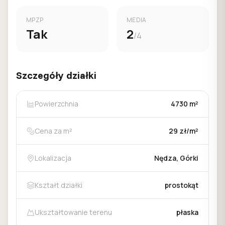
MPZP
MEDIA
Tak
2
/4
Szczegóły działki
Powierzchnia
4730 m²
Cena za m²
29 zł/m²
Lokalizacja
Nędza, Górki
Kształt działki
prostokąt
Ukształtowanie terenu
płaska