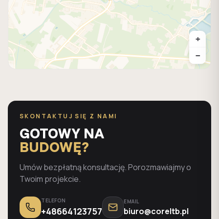
+
−
SKONTAKTUJ SIĘ Z NAMI
GOTOWY NA
BUDOWĘ?
Umów bezpłatną konsultację. Porozmawiajmy o
Twoim projekcie.
TELEFON
EMAIL
+48664123757
biuro@coreltb.pl