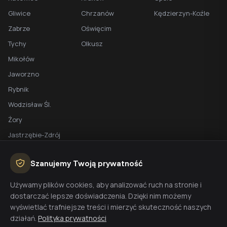
Gliwice
Chrzanów
Kędzierzyn-Koźle
Zabrze
Oświęcim
Tychy
Olkusz
Mikołów
Jaworzno
Rybnik
Wodzisław Śl.
Żory
Jastrzębie-Zdrój
Racibórz
Szanujemy Twoją prywatność
BEZPŁATNA WYCENA
Używamy plików cookies, aby analizować ruch na stronie i
dostarczać lepsze doświadczenia. Dzięki nim możemy
Planujesz budowę domu? Skontaktuj się z nami - przygotujemy
wyświetlać trafniejsze treści i mierzyć skuteczność naszych
wycenę w 48h.
działań.
Polityka prywatności