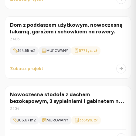
Dom z poddaszem użytkowym, nowoczesną
Z poddaszem
lukarną, garażem i schowkiem na rowery.
Z408
144.55
m2
MUROWANY
577 tys. zł
Zobacz projekt
Nowoczesna stodoła z dachem
Parterowy
bezokapowym, 3 sypialniami i gabinetem na
parterze
Z504
106.67
m2
MUROWANY
335 tys. zł