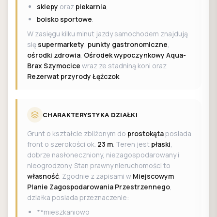
sklepy
oraz
piekarnia
,
boisko sportowe
.
W zasięgu kilku minut jazdy samochodem znajdują
się
supermarkety
,
punkty gastronomiczne
,
ośrodki zdrowia
,
Ośrodek wypoczynkowy Aqua-
Brax Szymocice
wraz ze stadniną koni oraz
Rezerwat przyrody Łężczok
.
CHARAKTERYSTYKA DZIAŁKI
Grunt o kształcie zbliżonym do
prostokąta
posiada
front o szerokości ok.
23 m
. Teren jest
płaski
,
dobrze nasłoneczniony, niezagospodarowany i
nieogrodzony. Stan prawny nieruchomości to
własność
. Zgodnie z zapisami w
Miejscowym
Planie Zagospodarowania Przestrzennego
,
działka posiada przeznaczenie:
**mieszkaniowo